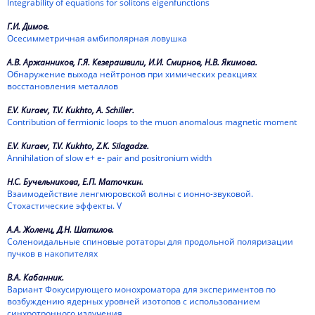
Integrability of equations for solitons eigenfunctions
Г.И. Димов.
Осесимметричная амбиполярная ловушка
А.В. Аржанников, Г.Я. Кезерашвили, И.И. Смирнов, Н.В. Якимова.
Обнаружение выхода нейтронов при химических реакциях
восстановления металлов
E.V. Kuraev, T.V. Kukhto, A. Schiller.
Contribution of fermionic loops to the muon anomalous magnetic moment
E.V. Kuraev, T.V. Kukhto, Z.K. Silagadze.
Annihilation of slow e+ e- pair and positronium width
Н.С. Бучельникова, Е.П. Маточкин.
Взаимодействие ленгмюровской волны с ионно-звуковой.
Стохастические эффекты. V
А.А. Жоленц, Д.Н. Шатилов.
Соленоидальные спиновые ротаторы для продольной поляризации
пучков в накопителях
В.А. Кабанник.
Вариант Фокусирующего монохроматора для экспериментов по
возбуждению ядерных уровней изотопов с использованием
синхротронного излучения