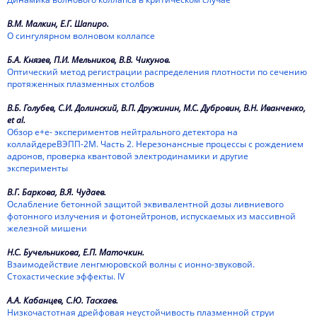
В.М. Малкин, Е.Г. Шапиро.
О сингулярном волновом коллапсе
Б.А. Князев, П.И. Мельников, В.В. Чикунов.
Оптический метод регистрации распределения плотности по сечению
протяженных плазменных столбов
В.Б. Голубев, С.И. Долинский, В.П. Дружинин, М.С. Дубровин, В.Н. Иванченко,
et al.
Обзор е+е- экспериментов нейтрального детектора на
коллайдереВЭПП-2М. Часть 2. Нерезонансные процессы с рождением
адронов, проверка квантовой электродинамики и другие
эксперименты
В.Г. Баркова, В.Я. Чудаев.
Ослабление бетонной защитой эквивалентной дозы ливниевого
фотонного излучения и фотонейтронов, испускаемых из массивной
железной мишени
Н.С. Бучельникова, Е.П. Маточкин.
Взаимодействие ленгмюровской волны с ионно-звуковой.
Стохастические эффекты. IV
А.А. Кабанцев, С.Ю. Таскаев.
Низкочастотная дрейфовая неустойчивость плазменной струи