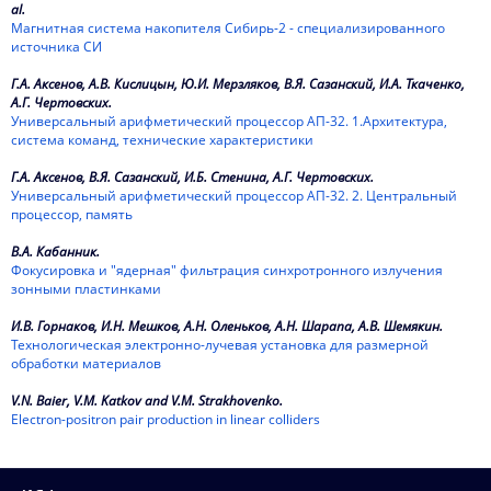
al.
Магнитная система накопителя Сибирь-2 - специализированного
источника СИ
Г.А. Аксенов, А.В. Кислицын, Ю.И. Мерзляков, В.Я. Сазанский, И.А. Ткаченко,
А.Г. Чертовских.
Универсальный арифметический процессор АП-32. 1.Архитектура,
система команд, технические характеристики
Г.А. Аксенов, В.Я. Сазанский, И.Б. Стенина, А.Г. Чертовских.
Универсальный арифметический процессор АП-32. 2. Центральный
процессор, память
В.А. Кабанник.
Фокусировка и "ядерная" фильтрация синхротронного излучения
зонными пластинками
И.В. Горнаков, И.Н. Мешков, А.Н. Оленьков, А.Н. Шарапа, А.В. Шемякин.
Технологическая электронно-лучевая установка для размерной
обработки материалов
V.N. Baier, V.M. Katkov and V.M. Strakhovenko.
Electron-positron pair production in linear colliders