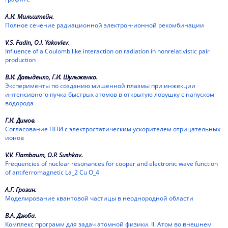
А.И. Мильштейн.
Полное сечение радиационной электрон-ионной рекомбинации
V.S. Fadin, O.I. Yakovlev.
Influence of a Coulomb like interaction on radiation in nonrelativistic pair
production
В.И. Давыденко, Г.И. Шульженко.
Эксперименты по созданию мишенной плазмы при инжекции
интенсивного пучка быстрых атомов в открытую ловушку с напуском
водорода
Г.И. Димов.
Согласование ППИ с электростатическим ускорителем отрицательных
ионов
V.V. Flambaum, O.P. Sushkov.
Frequencies of nuclear resonances for cooper and electronic wave function
of antiferromagnetic La_2 Cu O_4
А.Г. Грозин.
Моделирование квантовой частицы в неоднородной области
В.А. Дзюба.
Комплекс программ для задач атомной физики. II. Атом во внешнем