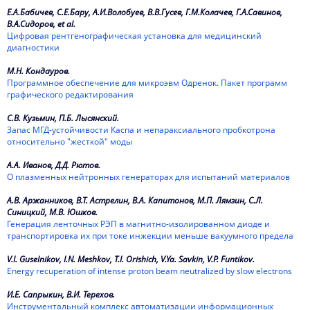
Е.А.Бабичев, С.Е.Бару, А.И.Волобуев, В.В.Гусев, Г.М.Колачев, Г.А.Савинов,
В.А.Сидоров, et al.
Цифровая рентгенографическая установка для медицинский
диагностики
М.Н. Кондауров.
Программное обеспечение для микроэвм Одренок. Пакет программ
графического редактирования
С.В. Кузьмин, П.Б. Лысянский.
Запас МГД-устойчивости Каспа и непараксиального пробкотрона
относительно "жесткой" моды
А.А. Иванов, Д.Д. Рютов.
О плазменных нейтронных генераторах для испытаний материалов
А.В. Аржанников, В.Т. Астрелин, В.А. Капитонов, М.П. Лямзин, С.Л.
Синицкий, М.В. Юшков.
Генерация ленточных РЭП в магнитно-изолированном диоде и
транспортировка их при токе инжекции меньше вакуумного предела
V.I. Guselnikov, I.N. Meshkov, T.I. Orishich, V.Ya. Savkin, V.P. Funtikov.
Energy recuperation of intense proton beam neutralized by slow electrons
И.Е. Сапрыкин, В.И. Терехов.
Инструментальный комплекс автоматизации информационных