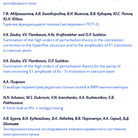
желобкового типа
Г.Ф. Абдрашитов, А.В. Белобородов, В.И. Волосов, В.В. Кубарев, Ю.С. Попов,
Ю.Н. Юдин.
Горячая вращающаяся плазма (эксперимент ПСП-2)
V.A. Dzuba, V.V. Flambaum, A.Ya. Kraftmakher and O.P. Sushkov.
Summation of the high orders of perturbation theory in the correlation
correction to the hyperfine structure and to the amplitudes of E1 transitions
in caesium atom
V.A. Dzuba, V.V. Flambaum, O.P. Sushkov.
Summation of the high orders of perturbation theory for the parity of
nonconcerving E1 amplitude of 6s - 7s-transition in caesium atom
А.А. Полунин
О выборе параметров радиочастотных полей в ЯМР-магнитометрах
N.N. Achasov, M.S. Dubrovin, V.N. Ivanchenko, A.A. Kozhevnikov, E.B.
Pakhtusova.
A fresh look at Phi -> omega mixing
А.В. Буров, В.И. Куделайнен, В.А. Лебедев, В.В. Пархомчук, А.А. Серый, В.Д.
Шильцев.
Экспериментальное исследование компенсированного состояния
электронного пучка