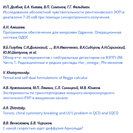
1964
И.П. Долбня, Б.А. Князев, В.П. Симонов, Г.Г. Фельдман.
Исследование абсолютной чувствительности рентгеновского ЭОП в
1963
диапазоне 7-20 кэВ при помощи синхротронного излучения
1962
А.Н. Алешаев.
Программное обеспечение для микроэвм Одренок. Операционная
система ОДОС
В.Б.Голубев, С.И.Долинский, ..., В.Н.Иванченко, В.А.Сидоров, А.Н.Скринский,
Ю.М.Шатунов, et al.
Обзор е+е- экспериментов с нейтральным детектором на ВЭПП-2М.
Часть 1. Радиационные и редкие распады rho-, omega-, Phi-мезонов
V. Khatsymovsky.
Tetrad and self-dual formulations of Regge calculus
А.В. Аржанников, М.П. Лямзин, С.Л. Синицкий, М.В. Юшков.
Эксперименты по транспортировке мощного микросекундного
ленточного РЭП в вакуумном канале
A.R. Zhitnitsky.
Torons, chiral symmetry breaking and U(1) problem in QCD and SQCD
В.В. Вечеславов, Б.В. Чириков.
С какой скоростью идет диффузия Арнольда?