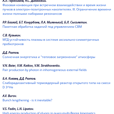
А.Л. Герасимов, Н.С. Диканский.
Фазовая конвекция при встречном взаимодействии и время жизни
2021
пучков в электрон-позитронных накопителях. III. Ограничение времени
жизни полными наборами резонансов
2020
Р.Р. Баглай, Б.Т. Конурбаев, Л.А. Миленький, Б.Л. Сысолетин.
Пакетная обработка заданий под управлением СВМ
2019
С.В. Кузьмин.
2018
МГД-устойчивость плазмы в системе аксиально-симметричных
пробкотронов
2017
Д.Д. Рютов.
2016
Солнечная энергетика и "тепловое загрязнение" атмосферы
V.N. Baier, V.M. Katkov, V.M. Strakhovenko.
2015
Pair production by photon in inhomogeneous external fields
2014
Б.А. Князев, Д.Д. Рютов.
Слаборадиоактивный термоядерный реактор открытого типа на смеси
2013
D 3^He
2012
A.V. Burov.
Bunch lengthening - is it inevitable?
2011
V.S. Fadin, L.N. Lipatov.
High energy production of gluons in quasi-multi-Regge kinematics