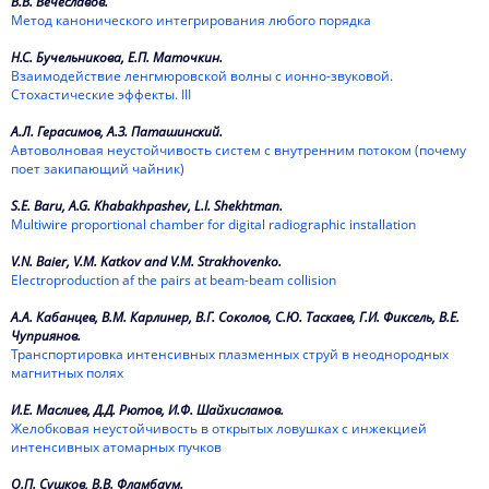
В.В. Вечеславов.
1987
Метод канонического интегрирования любого порядка
1986
Н.С. Бучельникова, Е.П. Маточкин.
Взаимодействие ленгмюровской волны с ионно-звуковой.
1985
Стохастические эффекты. III
А.Л. Герасимов, А.З. Паташинский.
1984
Автоволновая неустойчивость систем с внутренним потоком (почему
поет закипающий чайник)
1983
S.E. Baru, A.G. Khabakhpashev, L.I. Shekhtman.
1982
Multiwire proportional chamber for digital radiographic installation
1981
V.N. Baier, V.M. Katkov and V.M. Strakhovenko.
Electroproduction af the pairs at beam-beam collision
1980
А.А. Кабанцев, В.М. Карлинер, В.Г. Соколов, С.Ю. Таскаев, Г.И. Фиксель, В.Е.
Чуприянов.
1979
Транспортировка интенсивных плазменных струй в неоднородных
магнитных полях
1978
И.Е. Маслиев, Д.Д. Рютов, И.Ф. Шайхисламов.
Желобковая неустойчивость в открытых ловушках с инжекцией
1977
интенсивных атомарных пучков
1976
О.П. Сушков, В.В. Фламбаум.