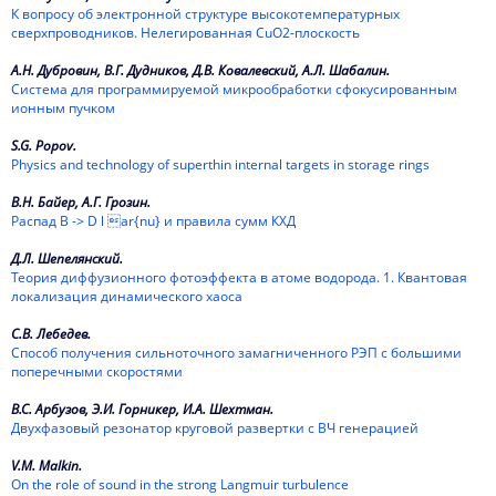
К вопросу об электронной структуре высокотемпературных
1975
сверхпроводников. Нелегированная CuO2-плоскость
А.Н. Дубровин, В.Г. Дудников, Д.В. Ковалевский, А.Л. Шабалин.
1974
Система для программируемой микрообработки сфокусированным
ионным пучком
1973
S.G. Popov.
1972
Physics and technology of superthin internal targets in storage rings
1971
В.Н. Байер, А.Г. Грозин.
Распад В -> D l ar{nu} и правила сумм КХД
1970
Д.Л. Шепелянский.
Теория диффузионного фотоэффекта в атоме водорода. 1. Квантовая
1969
локализация динамического хаоса
С.В. Лебедев.
1968
Способ получения сильноточного замагниченного РЭП с большими
поперечными скоростями
1967
В.С. Арбузов, Э.И. Горникер, И.А. Шехтман.
1966
Двухфазовый резонатор круговой развертки с ВЧ генерацией
1965
V.M. Malkin.
On the role of sound in the strong Langmuir turbulence