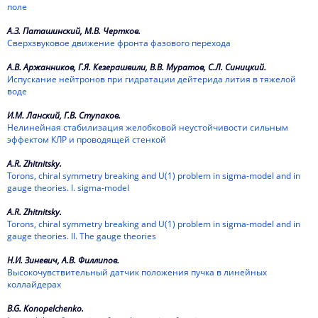
поле
А.З. Паташинский, М.В. Чертков.
Сверхзвуковое движение фронта фазового перехода
А.В. Аржанников, Г.Я. Кезерашвили, В.В. Муратов, С.Л. Синицкий.
Испускание нейтронов при гидратации дейтерида лития в тяжелой
воде
И.М. Ланский, Г.В. Ступаков.
Нелинейная стабилизация желобковой неустойчивости сильным
эффектом КЛР и проводящей стенкой
A.R. Zhitnitsky.
Torons, chiral symmetry breaking and U(1) problem in sigma-model and in
gauge theories. I. sigma-model
A.R. Zhitnitsky.
Torons, chiral symmetry breaking and U(1) problem in sigma-model and in
gauge theories. II. The gauge theories
Н.И. Зиневич, А.В. Филлипов.
Высокочувствительный датчик положения пучка в линейных
коллайдерах
B.G. Konopelchenko.