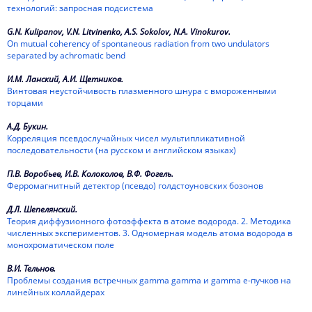
технологий: запросная подсистема
G.N. Kulipanov, V.N. Litvinenko, A.S. Sokolov, N.A. Vinokurov.
On mutual coherency of spontaneous radiation from two undulators
separated by achromatic bend
И.М. Ланский, А.И. Щетников.
Винтовая неустойчивость плазменного шнура с вмороженными
торцами
А.Д. Букин.
Корреляция псевдослучайных чисел мультипликативной
последовательности (на русском и английском языках)
П.В. Воробьев, И.В. Колоколов, В.Ф. Фогель.
Ферромагнитный детектор (псевдо) голдстоуновских бозонов
Д.Л. Шепелянский.
Теория диффузионного фотоэффекта в атоме водорода. 2. Методика
численных экспериментов. 3. Одномерная модель атома водорода в
монохроматическом поле
В.И. Тельнов.
Проблемы создания встречных gamma gamma и gamma e-пучков на
линейных коллайдерах