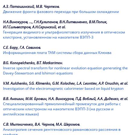
А.З. Паташинский, М.В. Чертков.
Движение фронта фазового перехода при большом охлаждении
Н.А.Винокуров, ..., Г.Н.Кулипанов, В.Н.Литвиненко, В.М.Попик,
И.Г.Сильвестров, А.Н.Скринский, et al.
Генерация видимого и ультрафиолетового излучения в оптическом
клистроне, установленном на накопителе ВЭПП-3
С.Е. Бару, Г.А. Савинов.
Информационная плата ТАМ системы сбора данных Клюква
B.G. Konopelchenko, B.T. Matkarimov.
Inverse spectral transform for nonlinear evolution equation generating the
Davey-Stewartson and Ishimori equations
V.M. Aulchenko, S.G. Klimenko, G.M. Kolachev, L.A. Leontiev, A.P. Onuchin, et al.
Investigation of the electromagnetic calorimeter based on liquid krypton
В.В. Анашин, М.М. Бровин, Н.А. Винокуров, П.Д. Воблый, А.А. Диденко, et al.
Специализированный прямолинейный промежуток для работы с
оптическим клистроном на накопителе ВЭПП-3 (на русском и
английском языках)
С.В. Мытниченко, В.А. Чернов, М.А. Шеромов.
Анизотропия сечения рентгеновского рамановского рассеяния в
графите