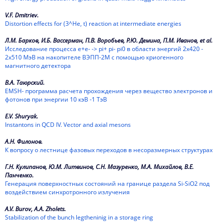
2010
V.F. Dmitriev.
Distortion effects for (3^He, t) reaction at intermediate energies
2009
Л.М. Барков, И.Б. Вассерман, П.В. Воробьев, Р.Ю. Демина, П.М. Иванов, et al.
2008
Исследование процесса е+е- -> pi+ pi- pi0 в области энергий 2х420 -
2х510 МэВ на накопителе ВЭПП-2М с помощью криогенного
2007
магнитного детектора
2006
В.А. Таюрский.
EMSH- программа расчета прохождения через вещество электронов и
2005
фотонов при энергии 10 кэВ -1 ТэВ
E.V. Shuryak.
2004
Instantons in QCD IV. Vector and axial mesons
2003
А.Н. Филонов.
К вопросу о лестнице фазовых переходов в несоразмерных структурах
2002
Г.Н. Кулипанов, Ю.М. Литвинов, С.Н. Мазуренко, М.А. Михайлов, В.Е.
2001
Панченко.
Генерация поверхностных состояний на границе раздела Si-SiO2 под
воздействием синхротронного излучения
2000
A.V. Burov, A.A. Zholets.
1999
Stabilization of the bunch legtheninig in a storage ring