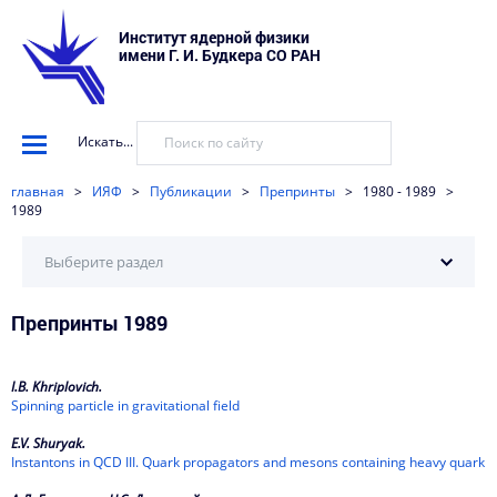
Институт ядерной физики
имени Г. И. Будкера СО РАН
Искать...
главная
>
ИЯФ
>
Публикации
>
Препринты
>
1980 - 1989
>
1989
Выберите раздел
Препринты 1989
2026
2025
I.B. Khriplovich.
2024
Spinning particle in gravitational field
E.V. Shuryak.
2023
Instantons in QCD III. Quark propagators and mesons containing heavy quark
2022