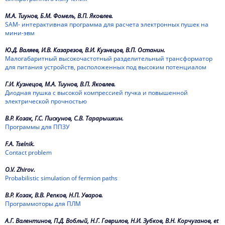
М.А. Тиунов, Б.М. Фомель, В.П. Яковлев.
SAM- интерактивная программа для расчета электронных пушек на
мини-эвм
Ю.Д. Валяев, И.В. Казарезов, В.И. Кузнецов, В.П. Останин.
Малогабаритный высокочастотный разделительный трансформатор
для питания устройств, расположенных под высоким потенциалом
Г.И. Кузнецов, М.А. Тиунов, В.П. Яковлев.
Диодная пушка с высокой компрессией пучка и повышенной
электрической прочностью
В.Р. Козак, Г.С. Пискунов, С.В. Тарарышкин.
Программы для ППЗУ
F.A. Tselnik.
Contact problem
O.V. Zhirov.
Probabilistic simulation of fermion paths
В.Р. Козак, В.В. Репков, Н.П. Уваров.
Программоторы для ПЛМ
А.Г. Валентинов, П.Д. Воблый, Н.Г. Гаврилов, Н.И. Зубков, В.Н. Корчуганов, et