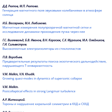
Д.Д. Рютов, М.П. Рютова.
1998
Генерация магнитного поля звуковыми колебаниями в атмосфере
солнца
1997
И.Б. Вассерман, М.А. Любимова.
1996
Магнитные измерения полупрозрачной магнитной сетки и
исследование динамики прохождения пучка через нее
1995
Г.С. Виллевальд, Б.В. Иванов, В.Н. Карасюк, С.Х. Мурашов, М.А. Олейников,
Г.И. Сильвестров.
1994
Высокоплотные электроизоляторы из стеклопластов
1993
П.В. Воробьев.
Предварительные результаты поиска экзотического дальнодействия,
1992
нарушающего Т-инвариантность
1991
V.M. Malkin, V.N. Khudik.
Growing quasi-modes in dynamics of supersonic collapse
1990
V.M. Malkin.
Postcollaptical effects in strong Langmuir turbulence
1989
А.Р. Житницкий.
Тороны и нарушение киральной симметрии в КХД и СКХД
1988