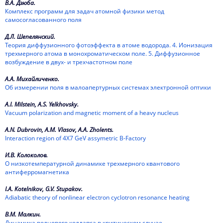
В.А. Дзюба.
Комплекс программ для задач атомной физики метод
самосогласованного поля
Д.Л. Шепелянский.
Теория диффузионного фотоэффекта в атоме водорода. 4. Ионизация
трехмерного атома в монохроматическом поле. 5. Диффузионное
возбуждение в двух- и трехчастотном поле
А.А. Михайличенко.
Об измерении поля в малоапертурных системах электронной оптики
A.I. Milstein, A.S. Yelkhovsky.
Vacuum polarization and magnetic moment of a heavy nucleus
A.N. Dubrovin, A.M. Vlasov, A.A. Zholents.
Interaction region of 4X7 GeV assymetric B-Factory
И.В. Колоколов.
О низкотемпературной динамике трехмерного квантового
антиферромагнетика
I.A. Kotelnikov, G.V. Stupakov.
Adiabatic theory of nonlinear electron cyclotron resonance heating
В.М. Малкин.
Динамика волнового коллапса в критическом случае