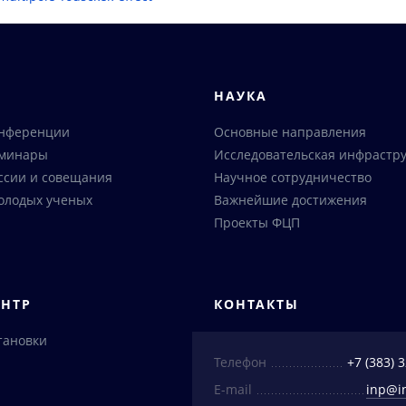
Я
НАУКА
онференции
Основные направления
еминары
Исследовательская инфрастру
ссии и совещания
Научное сотрудничество
олодых ученых
Важнейшие достижения
Проекты ФЦП
ЕНТР
КОНТАКТЫ
тановки
Телефон
+7 (383) 
E-mail
inp@i