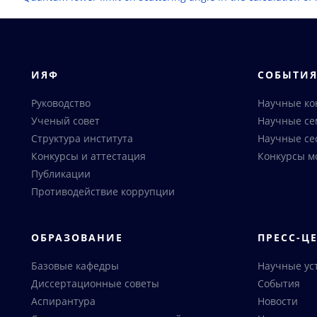
ИЯФ
СОБЫТИ
Руководство
Научные к
Ученый совет
Научные с
Структура института
Научные се
Конкурсы и аттестация
Конкурсы м
Публикации
Противодействие коррупции
ОБРАЗОВАНИЕ
ПРЕСС-Ц
Базовые кафедры
Научные ус
Диссертационные советы
События
Аспирантура
Новости