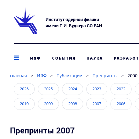
Институт ядерной физики
имени Г. И. Будкера СО РАН
ИЯФ
СОБЫТИЯ
НАУКА
РАЗРАБО
главная
>
ИЯФ
>
Публикации
>
Препринты
>
2000 
2026
2025
2024
2023
2022
2010
2009
2008
2007
2006
1994
1993
1992
1991
1990
Препринты 2007
1978
1977
1976
1975
1974