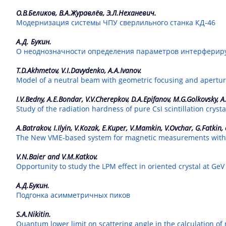
О.В.Беликов, В.А.Журавлёв, Э.Л.Неханевич.
Модернизация системы ЧПУ сверлильного станка КД-46
А.Д. Букин.
О неоднозначности определения параметров интерферир
T.D.Akhmetov, V.I.Davydenko, A.A.Ivanov.
Model of a neutral beam with geometric focusing and apertu
I.V.Bedny, A.E.Bondar, V.V.Cherepkov, D.A.Epifanov, M.G.Golkovsky, A
Study of the radiation hardness of pure CsI scintillation crysta
A.Batrakov, I.Ilyin, V.Kozak, E.Kuper, V.Mamkin, V.Ovchar, G.Fatkin, 
The New VME-based system for magnetic measurements with 
V.N.Baier and V.M.Katkov.
Opportunity to study the LPM effect in oriented crystal at Ge
А.Д.Букин.
Подгонка асимметричных пиков
S.A.Nikitin.
Quantum lower limit on scattering angle in the calculation of