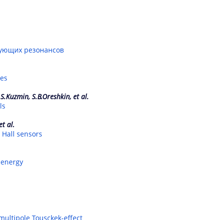
ующих резонансов
res
.S.Kuzmin, S.B.Oreshkin, et al.
ls
et al.
Hall sensors
V energy
 multipole Tousckek-effect