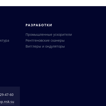
РАЗРАБОТКИ
Промышленные ускорители
ктура
Рентгеновские сканеры
Вигглеры и ондуляторы
329-47-60
np.nsk.su