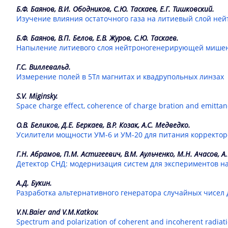
Б.Ф. Баянов, В.И. Ободников, С.Ю. Таскаев, Е.Г. Тишковский.
1962
Изучение влияния остаточного газа на литиевый слой н
Б.Ф. Баянов, В.П. Белов, Е.В. Журов, С.Ю. Таскаев.
Напыление литиевого слоя нейтроногенерирующей мише
Г.С. Виллевальд.
Измерение полей в 5Тл магнитах и квадрупольных линзах
S.V. Miginsky.
Space charge effect, coherence of charge bration and emitta
О.В. Беликов, Д.Е. Беркаев, В.Р. Козак, А.С. Медведко.
Усилители мощности УМ-6 и УМ-20 для питания корректор
Г.Н. Абрамов, П.М. Астигеевич, В.М. Аульченко, М.Н. Ачасов, А.
Детектор СНД: модернизация систем для экспериментов н
А.Д. Букин.
Разработка альтернативного генератора случайных чисел
V.N.Baier and V.M.Katkov.
Spectrum and polarization of coherent and incoherent radiatio