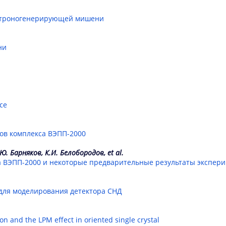
ейтроногенерирующей мишени
ни
nce
ов комплекса ВЭПП-2000
Ю. Барняков, К.И. Белобородов, et al.
а ВЭПП-2000 и некоторые предварительные результаты экспер
 для моделирования детектора СНД
n and the LPM effect in oriented single crystal