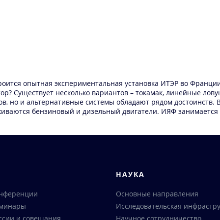
оится опытная экспериментальная установка ИТЭР во Франции. 
ор? Существует несколько вариантов – токамак, линейные лов
в, но и альтернативные системы обладают рядом достоинств. В
 уживаются бензиновый и дизельный двигатели. ИЯФ занимает
Я
НАУКА
онференции
Основные направления
еминары
Исследовательская инфрастру
ссии и совещания
Научное сотрудничество