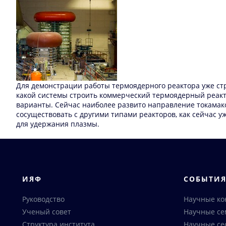
Для демонстрации работы термоядерного реактора уже стр
какой системы строить коммерческий термоядерный реакт
варианты. Сейчас наиболее развито направление токамако
сосуществовать с другими типами реакторов, как сейчас
для удержания плазмы.
ИЯФ
СОБЫТИ
Руководство
Научные к
Ученый совет
Научные с
Структура института
Научные се