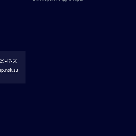
329-47-60
np.nsk.su