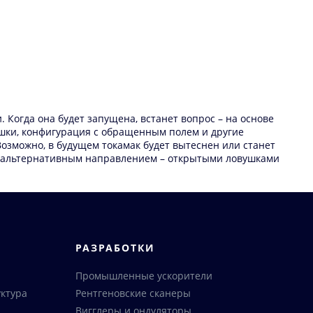
Когда она будет запущена, встанет вопрос – на основе
ушки, конфигурация с обращенным полем и другие
озможно, в будущем токамак будет вытеснен или станет
ся альтернативным направлением – открытыми ловушками
РАЗРАБОТКИ
Промышленные ускорители
ктура
Рентгеновские сканеры
Вигглеры и ондуляторы