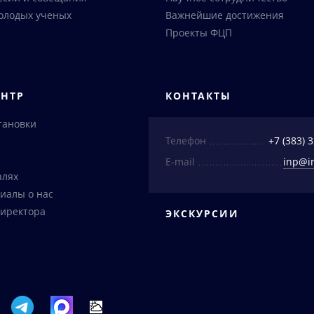
олодых ученых
Важнейшие достижения
Проекты ФЦП
ЕНТР
КОНТАКТЫ
тановки
Телефон
+7 (383) 
E-mail
inp@i
алях
иалы о нас
иректора
ЭКСКУРСИИ