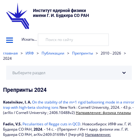
Институт ядерной физики
имени Г. И. Будкера СО РАН
Искать...
главная
>
ИЯФ
>
Публикации
>
Препринты
>
2010 - 2026
>
2024
Выберите раздел
Препринты 2024
2026
2025
Kotelnikov, I. A.
On the stability of the m=1 rigid ballooning mode in a mirror
trap with high-beta sloshing ions
New York : Cornell University, 2024. - 43 p. -
2024
(arXiv / Cornell University ; 2406.10488v2)
Направление: физика плазмы
2023
Fadin, V.S.
Peculiarities of Regge cuts in QCD
. Новосибирск: ИЯФ им. Г. И.
Будкера СО РАН,
2024
. - 14 с. - (Препринт / Ин-т ядер. физики им. Г. И.
Будкера СО РАН, arXiv:2409.01698v1 [hep-ph])
Направление:
2022