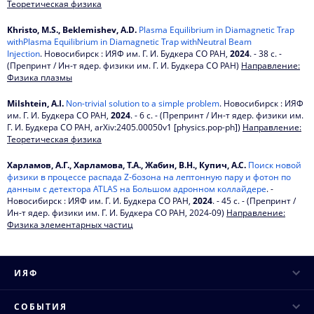
Теоретическая физика
2021
Khristo, M.S., Beklemishev, A.D.
Plasma Equilibrium in Diamagnetic Trap
withPlasma Equilibrium in Diamagnetic Trap withNeutral Beam
2020
Injection
. Новосибирск : ИЯФ им. Г. И. Будкера СО РАН,
2024
. - 38 с. -
(Препринт / Ин-т ядер. физики им. Г. И. Будкера СО РАН)
Направление:
2019
Физика плазмы
2018
Milshtein, A.I.
Non-trivial solution to a simple problem
. Новосибирск : ИЯФ
им. Г. И. Будкера СО РАН,
2024
. - 6 с. - (Препринт / Ин-т ядер. физики им.
Г. И. Будкера СО РАН, arXiv:2405.00050v1 [physics.pop-ph])
2017
Направление:
Теоретическая физика
2016
Харламов, А.Г., Харламова, Т.А., Жабин, В.Н., Купич, А.С.
Поиск новой
физики в процессе распада Z-бозона на лептонную пару и фотон по
2015
данным с детектора ATLAS на Большом адронном коллайдере
. -
Новосибирск : ИЯФ им. Г. И. Будкера СО РАН,
2024
. - 45 с. - (Препринт /
2014
Ин-т ядер. физики им. Г. И. Будкера СО РАН, 2024-09)
Направление:
Физика элементарных частиц
2013
2012
ИЯФ
2011
Руководство
СОБЫТИЯ