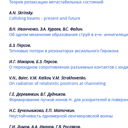
Теория релаксации метастабильных состояний
A.N. Skrinsky.
Colliding beams - present and future
В.Н. Иванченко, Э.А. Кураев, В.С. Фадин.
Об одном механизме образования струй в e+e- аннигиляц
Б.З. Персов.
Тепловые потери в резонаторах аксиального Гирокона
И.Г. Макаров, Б.З. Персов.
О переходном сопротивлении разъемных контактов с инди
V.N., Baier, V.M. Katkov, V.M. Strakhovenko.
On radiation of relativistic positrons at channeling
Г.Е. Деревянкин, В.Г. Дудников.
Формирование пучков ионов Н- для ускорителей в поверх
Н.С. Бучельникова, Е.П. Маточкин.
Неустойчивость одномерной ленгмюровской волны
Г.И. Димов, А.А. Иванов, Г.В. Росляков.