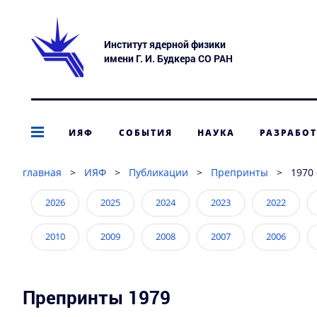
Институт ядерной физики
имени Г. И. Будкера СО РАН
ИЯФ
СОБЫТИЯ
НАУКА
РАЗРАБО
главная
>
ИЯФ
>
Публикации
>
Препринты
>
1970 
2026
2025
2024
2023
2022
2010
2009
2008
2007
2006
1994
1993
1992
1991
1990
Препринты 1979
1978
1977
1976
1975
1974