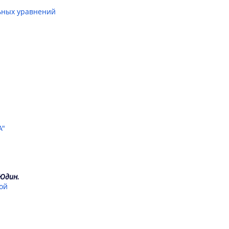
ьных уравнений
А"
 Юдин.
ой