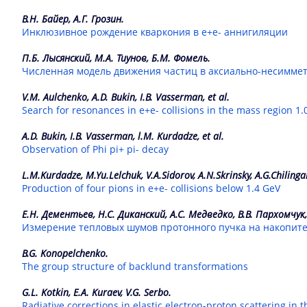
В.Н. Байер, А.Г. Грозин.
Инклюзивное рождение кваркония в e+e- аннигиляции
П.Б. Лысянский, М.А. Тиунов, Б.М. Фомель.
Численная модель движения частиц в аксиально-несимме
V.M. Aulchenko, A.D. Bukin, I.B. Vasserman, et al.
Search for resonances in e+e- collisions in the mass region 1.
A.D. Bukin, I.B. Vasserman, l.M. Kurdadze, et al.
Observation of Phi pi+ pi- decay
L.M.Kurdadze, M.Yu.Lelchuk, V.A.Sidorov, A.N.Skrinsky, A.G.Chilinga
Production of four pions in e+e- collisions below 1.4 GeV
Е.Н. Дементьев, Н.С. Диканский, А.С. Медведко, В.В. Пархомчук
Измерение тепловых шумов протонного пучка на накопит
B.G. Konopelchenko.
The group structure of backlund transformations
G.L. Kotkin, E.A. Kuraev, V.G. Serbo.
Radiative corrections in elastic electron-proton scattering 