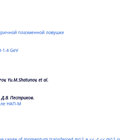
тричной плазменной ловушке
0-1.4 GeV
rov, Yu.M.Shatunov, et al.
, Д.В. Пестриков.
еле НАП-М
in the range of momentum transferred m^2_e << -t << m^2_p