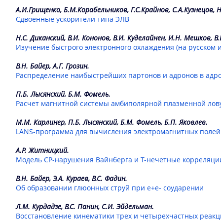
А.И.Грищенко, Б.М.Корабельников, Г.С.Крайнов, С.А.Кузнецов, Н.
Сдвоенные ускорители типа ЭЛВ
Н.С. Диканский, В.И. Кононов, В.И. Куделайнен, И.Н. Мешков, В.В
Изучение быстрого электронного охлаждения (на русском и
В.Н. Байер, А.Г. Грозин.
Распределение наибыстрейших партонов и адронов в адр
П.Б. Лысянский, Б.М. Фомель.
Расчет магнитной системы амбиполярной плазменной лов
М.М. Карлинер, П.Б. Лысянский, Б.М. Фомель, Б.П. Яковлев.
LANS-программа для вычисления электромагнитных полей
А.Р. Житницкий.
Модель СР-нарушения Вайнберга и Т-нечетные корреляции
В.Н. Байер, Э.А. Кураев, В.С. Фадин.
Об образовании глюонных струй при e+e- соударении
Л.М. Курдадзе, В.С. Панин, С.И. Эйдельман.
Восстановление кинематики трех и четырехчастных реакц