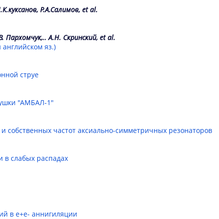
К.куксанов, Р.А.Салимов, et al.
. Пархомчук,.. А.Н. Скринский, et al.
 английском яз.)
онной струе
ушки "АМБАЛ-1"
 и собственных частот аксиально-симметричных резонаторов
 в слабых распадах
ий в e+e- аннигиляции