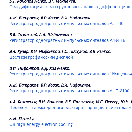
Б.Г. Конопельченко, В.Г. Мохначев.
О модификации схемы группового анализа дифференциал
А.М. Батраков, В.Р. Козак, В.И. Нифонтов.
Регистратор однократных импульсных сигналов АЦП-I0I
В.Я. Сазанский, А.А. Шейнгезихт.
Регистратор однократных импульсных сигналов АФИ-16
Э.А. Купер, В.И. Нифонтов, Г.С. Пискунов, В.В. Репков.
Цветной графический дисплей
В.И. Нифонтов, А.Д. Хильченко.
Регистратор однократных импульсных сигналов "Импульс-
А.М. Батраков, В.Р. Козак, В.И. Нифонтов.
Регистратор однократных импульсных сигналов АЦП-8100
А.А. Бехтенев, В.И. Волосов, В.Е. Пальчиков, М.С. Пеккер, Ю.Н.
Проблемы термоядерного реактора с вращающейся плазм
A.N. Skrinsky.
On high energy electron cooling