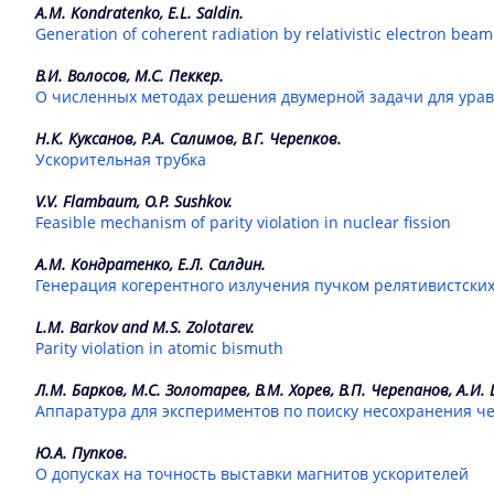
A.M. Kondratenko, E.L. Saldin.
Generation of coherent radiation by relativistic electron beam
В.И. Волосов, М.С. Пеккер.
О численных методах решения двумерной задачи для ура
Н.К. Куксанов, Р.А. Салимов, В.Г. Черепков.
Ускорительная трубка
V.V. Flambaum, O.P. Sushkov.
Feasible mechanism of parity violation in nuclear fission
А.М. Кондратенко, Е.Л. Салдин.
Генерация когерентного излучения пучком релятивистских
L.M. Barkov and M.S. Zolotarev.
Parity violation in atomic bismuth
Л.М. Барков, М.С. Золотарев, В.М. Хорев, В.П. Черепанов, А.И
Аппаратура для экспериментов по поиску несохранения че
Ю.А. Пупков.
О допусках на точность выставки магнитов ускорителей