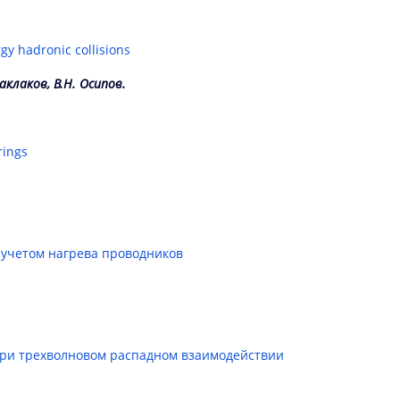
gy hadronic collisions
Маклаков, В.Н. Осипов.
rings
 учетом нагрева проводников
при трехволновом распадном взаимодействии