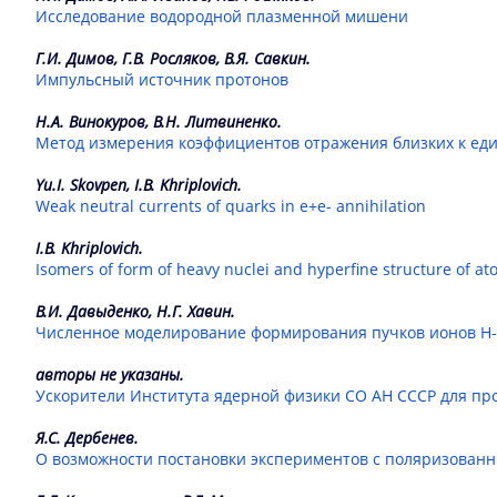
Исследование водородной плазменной мишени
Г.И. Димов, Г.В. Росляков, В.Я. Савкин.
Импульсный источник протонов
Н.А. Винокуров, В.Н. Литвиненко.
Метод измерения коэффициентов отражения близких к ед
Yu.I. Skovpen, I.B. Khriplovich.
Weak neutral currents of quarks in e+e- annihilation
I.B. Khriplovich.
Isomers of form of heavy nuclei and hyperfine structure of ato
В.И. Давыденко, Н.Г. Хавин.
Численное моделирование формирования пучков ионов Н-
авторы не указаны.
Ускорители Института ядерной физики СО АН СССР для п
Я.С. Дербенев.
О возможности постановки экспериментов с поляризованн