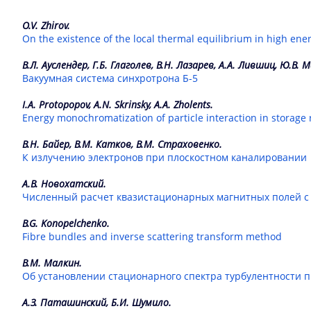
1962
O.V. Zhirov.
On the existence of the local thermal equilibrium in high ener
В.Л. Ауслендер, Г.Б. Глаголев, В.Н. Лазарев, А.А. Лившиц, Ю.В. 
Вакуумная система синхротрона Б-5
I.A. Protopopov, A.N. Skrinsky, A.A. Zholents.
Energy monochromatization of particle interaction in storage 
В.Н. Байер, В.М. Катков, В.М. Страховенко.
К излучению электронов при плоскостном каналировании
А.В. Новохатский.
Численный расчет квазистационарных магнитных полей с
B.G. Konopelchenko.
Fibre bundles and inverse scattering transform method
В.М. Малкин.
Об установлении стационарного спектра турбулентности 
А.З. Паташинский, Б.И. Шумило.