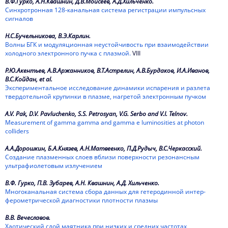
В.Ф.Гурко, А.Н.Квашнин, Д.В.Моисеев, А.Д.Хильченко.
Синхротронная 128-канальная система регистрации импульсных
2021
сигналов
2020
Н.С.Бучельникова, В.Э.Карлин.
Волны БГК и модуляционная неустойчивость при взаимодействии
холодного электронного пучка с плазмой.
VIII
2019
Р.Ю.Акентьев, А.В.Аржанников, В.Т.Астрелин, А.В.Бурдаков, И.А.Иванов,
2018
В.С.Койдан, et al.
Экспериментальное исследование динамики испарения и разлета
2017
твердотельной крупинки в плазме, нагретой электронным пучком
2016
A.V. Pak, D.V. Pavluchenko, S.S. Petrosyan, V.G. Serbo and V.I. Telnov.
Measurement of gamma gamma and gamma e luminosities at photon
colliders
2015
А.А.Дорошкин, Б.А.Князев, А.Н.Матвеенко, П.Д.Рудыч, В.С.Черкасский.
2014
Создание плазменных слоев вблизи поверхности резонансным
ультрафиолетовым излучением
2013
В.Ф. Гурко, П.В. Зубарев, А.Н. Квашнин, А.Д. Хильченко.
2012
Многоканальная система сбора данных для гетеродинной интер-
ферометрической диагностики плотности плазмы
2011
В.В. Вечеславов.
Хаотический слой маятника при низких и средних частотах