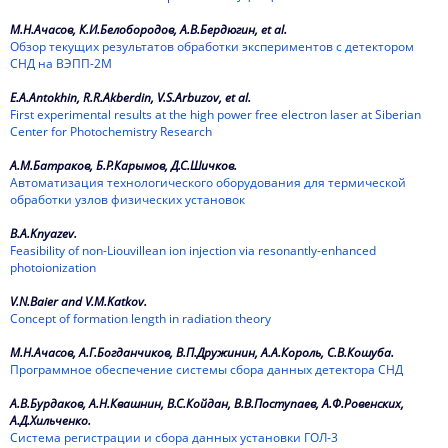
1975
М.Н.Ачасов, К.И.Белобородов, А.В.Бердюгин, et al.
Обзор текущих результатов обработки экспериментов с детектором
СНД на ВЭПП-2М
1974
E.A.Antokhin, R.R.Akberdin, V.S.Arbuzov, et al.
1973
First experimental results at the high power free electron laser at Siberian
Center for Photochemistry Research
1972
А.М.Батраков, Б.Р.Карымов, Д.С.Шичков.
1971
Автоматизация технологического оборудования для термической
обработки узлов физических установок
1970
B.A.Knyazev.
Feasibility of non-Liouvillean ion injection via resonantly-enhanced
1969
photoionization
V.N.Baier and V.M.Katkov.
1968
Concept of formation length in radiation theory
1967
М.Н.Ачасов, А.Г.Богданчиков, В.П.Дружинин, А.А.Король, С.В.Кошуба.
Программное обеспечение системы сбора данных детектора СНД
1966
А.В.Бурдаков, А.Н.Квашнин, В.С.Койдан, В.В.Поступаев, А.Ф.Ровенских,
1965
А.Д.Хильченко.
Система регистрации и сбора данных установки ГОЛ-3