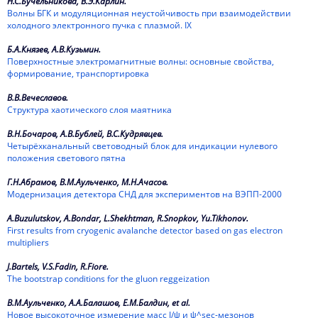
Н.С.Бучельникова, В.Э.Карлин.
1987
Волны БГК и модуляционная неустойчивость при взаимодействии
холодного электронного пучка с плазмой. IX
1986
Б.А.Князев, А.В.Кузьмин.
1985
Поверхностные электромагнитные волны: основные свойства,
формирование, транспортировка
1984
В.В.Вечеславов.
Структура хаотического слоя маятника
1983
В.Н.Бочаров, А.В.Бублей, В.С.Кудрявцев.
1982
Четырёхканальный световодный блок для индикации нулевого
положения светового пятна
1981
Г.Н.Абрамов, В.М.Аульченко, М.Н.Ачасов.
Модернизация детектора СНД для экспериментов на ВЭПП-2000
1980
A.Buzulutskov, A.Bondar, L.Shekhtman, R.Snopkov, Yu.Tikhonov.
1979
First results from cryogenic avalanche detector based on gas electron
multipliers
1978
J.Bartels, V.S.Fadin, R.Fiore.
The bootstrap conditions for the gluon reggeization
1977
В.М.Аульченко, А.А.Балашов, Е.М.Балдин, et al.
1976
Новое высокоточное измерение масс J/ψ и ψ^sec-мезонов