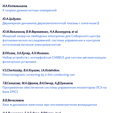
1964
И.А.Котельников.
К теории диамагнитных измерений
1963
Ю.А.Цидулко.
1962
Двухмерная динамика двухкомпонентной плазмы с конечным β
Ю.М.Великанов, В.Ф.Веремеенко, Н.А.Винокуров, et al.
Мощный лазер на свободных электронах для Сибирского центра
фотохимических исследований: система управления и контроля
источников питания электромагнитов
В.Р.Козак, Э.А.Купер, А.Н.Фисенко.
Набор устройств с интерфейсом CANBUS для систем автоматизации
физических установок
V.S.Cherkassky, B.A.Knyazev, I.A.Kotelnikov.
Electromagnetic screening by a thin conducting can
Т.В.Саликова, М.А.Щеглов, В.А.Овчар, А.Д.Орешков.
Программное обеспечение системы управления инжектором ЛСЭ на
базе EPICS
В.В.Вечеславов.
Хаос в динамике маятника при несимметричном возмущении