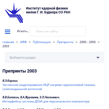
Институт ядерной физики
имени Г. И. Будкера СО РАН
Искать...
главная
>
ИЯФ
>
Публикации
>
Препринты
>
2000 - 2009
>
2003
Выберите раздел
Препринты 2003
2026
2025
В.Э.Карлин.
Численное моделирование ИЦР нагрева гадолиниевой плазмы
2024
соленоидальной антенной
В.В.Балакин, В.А.Журавлев, Э.Л.Неханевич.
2023
Интерфейсы системы ДОЗА для персонального компьютера
2022