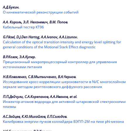
А.Д.Букин.
1998
О кинематической реконструкции событий
1997
А.А. Король, Э.Л. Неханевич, В.М. Попов.
Кабельный тестер КТ96
1996
G.Fiksel, D.J.Den Hartog, A.A.Ivanov, A.A.Lizunov.
1995
Calculation of the optical transition intensity and energy level splitting for
general conditions of the Motional Stark Effect diagnostic
1994
В.Р.Козак, Э.А.Купер.
Прецизионный микропроцессорный контроллер для управления
1993
источниками питания
1992
Н.В.Коваленко, С.В.Мытниченко, В.А.Чернов.
Исследование кросс-корреляции шероховатости в Ni/C многослойном
1991
зеркале методом рентгеновского диффузного рассеяния
П.П.Дейчули, С.А.Корепанов, А.А.Иванов, et al.
1990
Инжектор атомов водорода для активной штарковской спектроскопии
плазмы
1989
А.С.Зайцев, К.Ю.Михайлов, Е.П.Солодов.
Калибровка энергии пучков коллайдера ВЭПП-2М на пике phi-мезона
1988