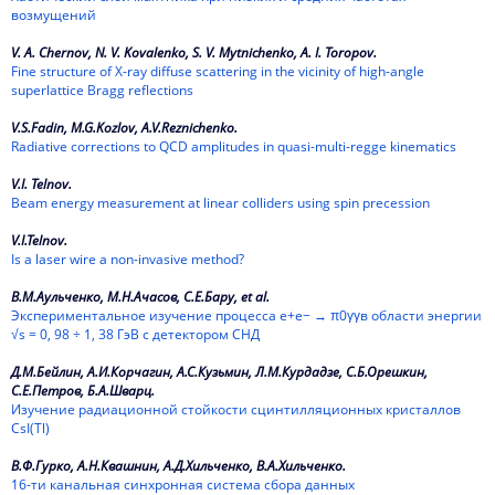
2010
возмущений
V. A. Chernov, N. V. Kovalenko, S. V. Mytnichenko, A. I. Toropov.
2009
Fine structure of X-ray diffuse scattering in the vicinity of high-angle
superlattice Bragg reflections
2008
V.S.Fadin, M.G.Kozlov, A.V.Reznichenko.
2007
Radiative corrections to QCD amplitudes in quasi-multi-regge kinematics
2006
V.I. Telnov.
Beam energy measurement at linear colliders using spin precession
2005
V.I.Telnov.
Is a laser wire a non-invasive method?
2004
В.М.Аульченко, М.Н.Ачасов, С.Е.Бару, et al.
2003
Экспериментальное изучение процесса e+e− → π0γγв области энергии
√s = 0, 98 ÷ 1, 38 ГэВ с детектором СНД
2002
Д.М.Бейлин, А.И.Корчагин, А.С.Кузьмин, Л.М.Курдадзе, С.Б.Орешкин,
2001
С.Е.Петров, Б.А.Шварц.
Изучение радиационной стойкости сцинтилляционных кристаллов
CsI(Tl)
2000
В.Ф.Гурко, А.Н.Квашнин, А.Д.Хильченко, В.А.Хильченко.
1999
16-ти канальная синхронная система сбора данных