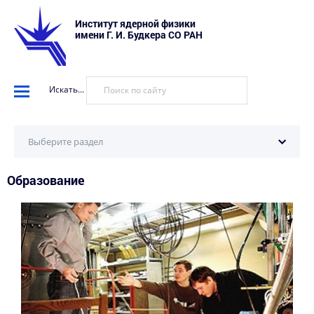
Институт ядерной физики
имени Г. И. Будкера СО РАН
Искать...
Выберите раздел
Образование
Базовые кафедры
Диссертационные советы
Аспирантура
Соискателям ученых степеней
Прикрепление для подготовки диссертации
Обсуждение профстандартов