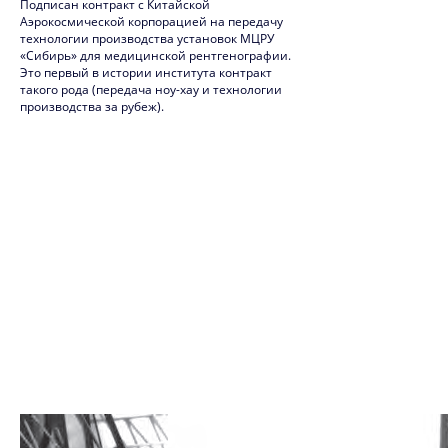
2010
Подписан контракт с Китайской
Аэрокосмической корпорацией на передачу
2009
технологии производства установок МЦРУ
«Сибирь» для медицинской рентгенографии.
Это первый в истории института контракт
2008
такого рода (передача ноу-хау и технологии
производства за рубеж).
2007
2006
2005
2004
2003
2002
2001
2000
1999