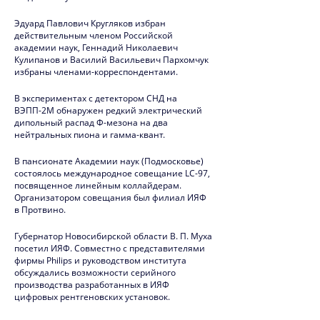
2020
Эдуард Павлович Кругляков избран
действительным членом Российской
академии наук, Геннадий Николаевич
2019
Кулипанов и Василий Васильевич Пархомчук
избраны членами-корреспондентами.
Юбилей ИЯФ
В экспериментах с детектором СНД на
2018
ВЭПП-2М обнаружен редкий электрический
дипольный распад Ф-мезона на два
2017
нейтральных пиона и гамма-квант.
2016
В пансионате Академии наук (Подмосковье)
состоялось международное совещание LC-97,
2015
посвященное линейным коллайдерам.
Организатором совещания был филиал ИЯФ
в Протвино.
2014
Губернатор Новосибирской области В. П. Муха
2013
посетил ИЯФ. Совместно с представителями
фирмы Philips и руководством института
2012
обсуждались возможности серийного
производства разработанных в ИЯФ
2011
цифровых рентгеновских установок.