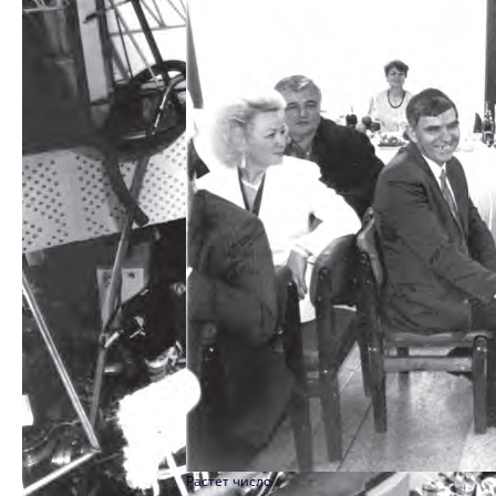
1998
1997
1996
1995
1994
1993
1992
1991
1990
1989
1988
1987
Растет число