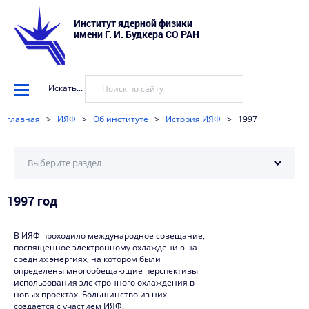
Институт ядерной физики
имени Г. И. Будкера СО РАН
Искать...
главная
>
ИЯФ
>
Об институте
>
История ИЯФ
>
1997
Выберите раздел
1997 год
2025
2024
В ИЯФ проходило международное совещание,
посвященное электронному охлаждению на
2023
средних энергиях, на котором были
определены многообещающие перспективы
2022
использования электронного охлаждения в
новых проектах. Большинство из них
2021
создается с участием ИЯФ.