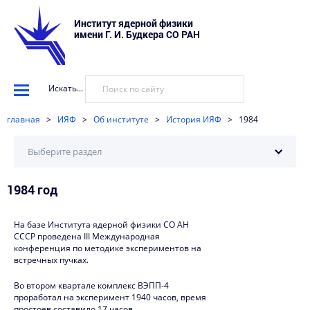
Институт ядерной физики
имени Г. И. Будкера СО РАН
Искать...
главная
>
ИЯФ
>
Об институте
>
История ИЯФ
>
1984
Выберите раздел
1984 год
2025
2024
На базе Института ядерной физики СО АН
СССР проведена III Международная
2023
конференция по методике экспериментов на
встречных пучках.
2022
Во втором квартале комплекс ВЭПП-4
2021
проработал на эксперимент 1940 часов, время
простоев составило 17 часов.