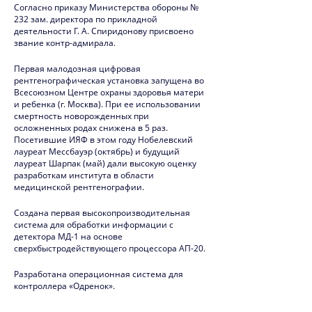
Согласно приказу Министерства обороны №
2009
232 зам. директора по прикладной
деятельности Г. А. Спиридонову присвоено
2008
звание контр-адмирала.
2007
Первая малодозная цифровая
рентгенографическая установка запущена во
Всесоюзном Центре охраны здоровья матери
2006
и ребенка (г. Москва). При ее использовании
смертность новорожденных при
2005
осложненных родах снижена в 5 раз.
Посетившие ИЯФ в этом году Нобелевский
2004
лауреат Мессбауэр (октябрь) и будущий
лауреат Шарпак (май) дали высокую оценку
2003
разработкам института в области
медицинской рентгенографии.
2002
Создана первая высокопроизводительная
система для обработки информации с
2001
детектора МД-1 на основе
сверхбыстродействующего процессора АП-20.
2000
Разработана операционная система для
1999
контроллера «Одренок».
1998