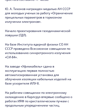
2020
Ю. А. Тихонов награжден медалью АН СССР
2019
для молодых ученых за работу «Ограничение
прицельных параметров в тормозном
излучении электронов».
Юбилей ИЯФ
Начало проектирования газодинамической
2018
ловушки (ГДЛ).
2017
На базе Института ядерной физики СО АН
СССР проведено Всесоюзное совещание по
2016
использованию синхротронного излучения
«СИ-84».
2015
На заводе «Уфимкабель» сдана в
2014
эксплуатацию первая полностью
автоматизированная установка для
облучения изоляции кабельных изделий на
2013
базе ускорителя ИЛУ-8.
2012
На рабочем совещании по электронному
охлаждению в Карлсруэ впервые сообщено о
2011
работах ИЯФ по кристаллическим пучкам с
продольным упорядочением частиц.
2010