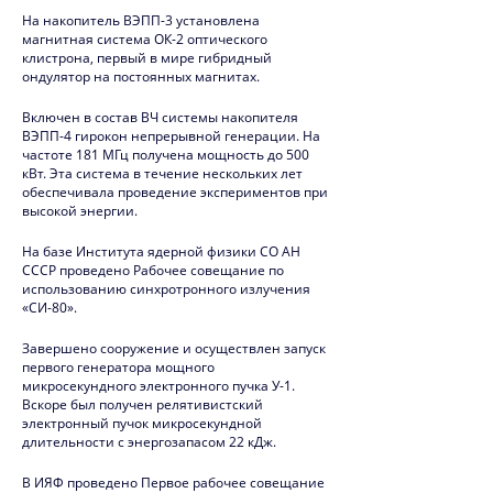
2020
На накопитель ВЭПП-3 установлена
магнитная система ОК-2 оптического
2019
клистрона, первый в мире гибридный
ондулятор на постоянных магнитах.
Юбилей ИЯФ
Включен в состав ВЧ системы накопителя
ВЭПП-4 гирокон непрерывной генерации. На
2018
частоте 181 МГц получена мощность до 500
кВт. Эта система в течение нескольких лет
2017
обеспечивала проведение экспериментов при
высокой энергии.
2016
На базе Института ядерной физики СО АН
2015
СССР проведено Рабочее совещание по
использованию синхротронного излучения
2014
«СИ-80».
Завершено сооружение и осуществлен запуск
2013
первого генератора мощного
микросекундного электронного пучка У-1.
2012
Вскоре был получен релятивистский
электронный пучок микросекундной
2011
длительности с энергозапасом 22 кДж.
2010
В ИЯФ проведено Первое рабочее совещание