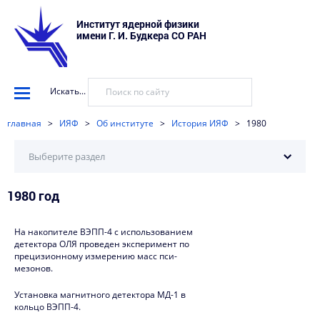
Институт ядерной физики
имени Г. И. Будкера СО РАН
Искать...
главная
>
ИЯФ
>
Об институте
>
История ИЯФ
>
1980
Выберите раздел
1980 год
2025
2024
На накопителе ВЭПП-4 с использованием
детектора ОЛЯ проведен эксперимент по
2023
прецизионному измерению масс пси-
мезонов.
2022
Установка магнитного детектора МД-1 в
2021
кольцо ВЭПП-4.