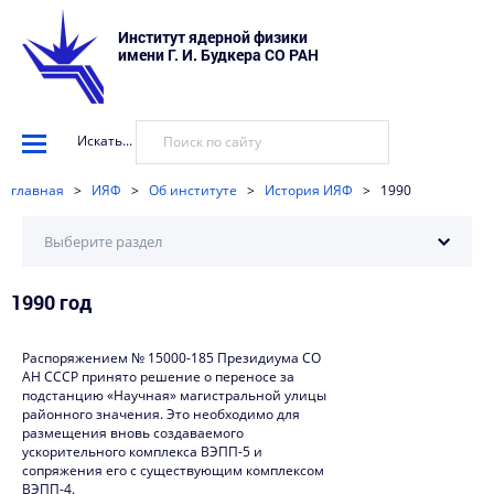
Институт ядерной физики
имени Г. И. Будкера СО РАН
Искать...
главная
>
ИЯФ
>
Об институте
>
История ИЯФ
>
1990
Выберите раздел
1990 год
2025
2024
Распоряжением № 15000-185 Президиума СО
АН СССР принято решение о переносе за
2023
подстанцию «Научная» магистральной улицы
районного значения. Это необходимо для
2022
размещения вновь создаваемого
ускорительного комплекса ВЭПП-5 и
2021
сопряжения его с существующим комплексом
ВЭПП-4.