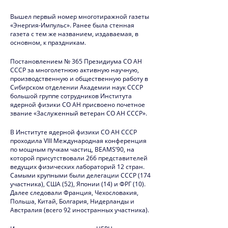
2020
Вышел первый номер многотиражной газеты
«Энергия-Импульс». Ранее была стенная
2019
газета с тем же названием, издаваемая, в
основном, к праздникам.
Юбилей ИЯФ
Постановлением № 365 Президиума СО АН
2018
СССР за многолетнюю активную научную,
производственную и общественную работу в
2017
Сибирском отделении Академии наук СССР
большой группе сотрудников Института
2016
ядерной физики СО АН присвоено почетное
звание «Заслуженный ветеран СО АН СССР».
2015
В Институте ядерной физики СО АН СССР
проходила VIII Международная конференция
2014
по мощным пучкам частиц, BEAMS’90, на
которой присутствовали 266 представителей
2013
ведущих физических лабораторий 12 стран.
Самыми крупными были делегации СССР (174
2012
участника), США (52), Японии (14) и ФРГ (10).
Далее следовали Франция, Чехословакия,
2011
Польша, Китай, Болгария, Нидерланды и
Австралия (всего 92 иностранных участника).
2010