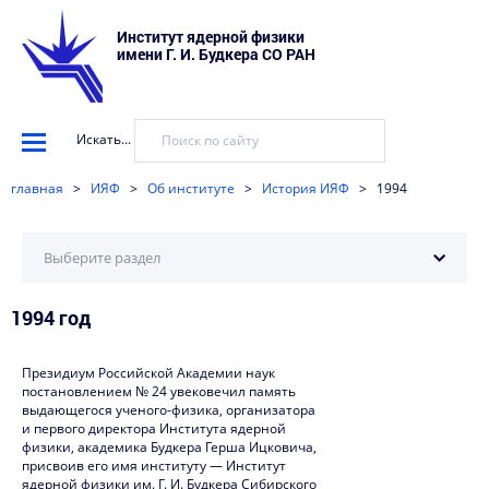
Институт ядерной физики
имени Г. И. Будкера СО РАН
Искать...
главная
>
ИЯФ
>
Об институте
>
История ИЯФ
>
1994
Выберите раздел
1994 год
2025
2024
Президиум Российской Академии наук
постановлением № 24 увековечил память
2023
выдающегося ученого-физика, организатора
и первого директора Института ядерной
2022
физики, академика Будкера Герша Ицковича,
присвоив его имя институту — Институт
2021
ядерной физики им. Г. И. Будкера Сибирского