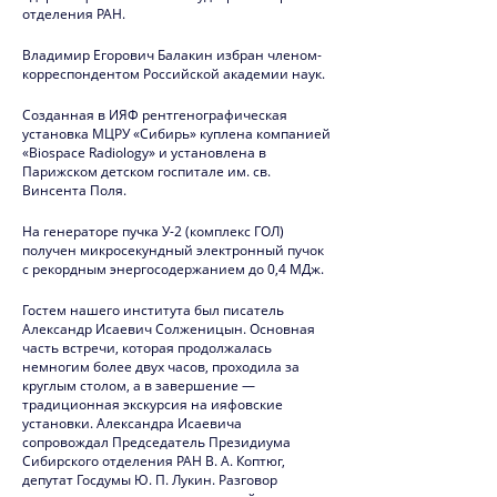
отделения РАН.
2020
Владимир Егорович Балакин избран членом-
корреспондентом Российской академии наук.
2019
Созданная в ИЯФ рентгенографическая
Юбилей ИЯФ
установка МЦРУ «Сибирь» куплена компанией
«Biospace Radiology» и установлена в
2018
Парижском детском госпитале им. св.
Винсента Поля.
2017
На генераторе пучка У-2 (комплекс ГОЛ)
2016
получен микросекундный электронный пучок
с рекордным энергосодержанием до 0,4 МДж.
2015
Гостем нашего института был писатель
2014
Александр Исаевич Солженицын. Основная
часть встречи, которая продолжалась
немногим более двух часов, проходила за
2013
круглым столом, а в завершение —
традиционная экскурсия на ияфовские
2012
установки. Александра Исаевича
сопровождал Председатель Президиума
2011
Сибирского отделения РАН В. А. Коптюг,
депутат Госдумы Ю. П. Лукин. Разговор