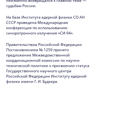
2010
неизменно возвращался к главной теме —
судьбам России.
2009
На базе Института ядерной физики СО АН
СССР проведена Международная
2008
конференция по использованию
синхротронного излучения «СИ-94».
2007
Правительством Российской Федерации
2006
Постановлением № 1259 принято
предложение Межведомственной
2005
координационной комиссии по научно-
технической политике о присвоении статуса
2004
Государственного научного центра
Российской Федерации Институту ядерной
физики имени Г. И. Будкера.
2003
2002
2001
2000
1999