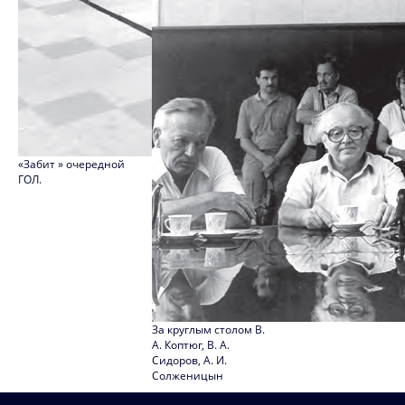
1986
1985
1984
1983
1982
«Забит » очередной
ГОЛ.
1981
1980
1979
1978
1977
За круглым столом В.
А. Коптюг, В. А.
1976
Сидоров, А. И.
Солженицын
1975