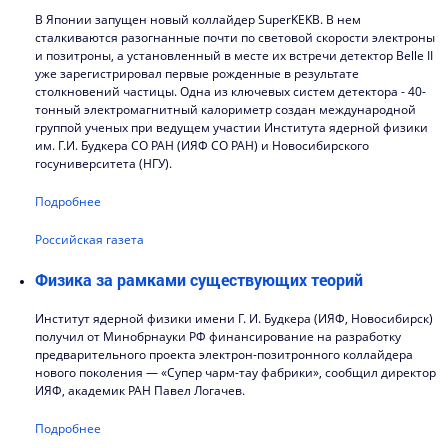
В Японии запущен новый коллайдер SuperKEKB. В нем
сталкиваются разогнанные почти по световой скорости электроны
и позитроны, а установленный в месте их встречи детектор Belle II
уже зарегистрировал первые рожденные в результате
столкновений частицы. Одна из ключевых систем детектора - 40-
тонный электромагнитный калориметр создан международной
группой ученых при ведущем участии Института ядерной физики
им. Г.И. Будкера СО РАН (ИЯФ СО РАН) и Новосибирского
госуниверситета (НГУ).
Подробнее
Российская газета
Физика за рамками существующих теорий
Институт ядерной физики имени Г. И. Будкера (ИЯФ, Новосибирск)
получил от Минобрнауки РФ финансирование на разработку
предварительного проекта электрон-позитронного коллайдера
нового поколения — «Супер чарм-тау фабрики», сообщил директор
ИЯФ, академик РАН Павел Логачев.
Подробнее