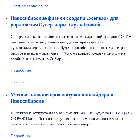
Честное слово online
Новосибирские физики создали «железо» для
управления Супер-чарм-тау фабрикой
Специалисты новосибирского института ядерной физики СО РАН
поставят системы управления для американского
суперколлайдера, который будет способен разгонять частицы
быстрее всех в мире, узнал 14 июня корреспондент Сиб.фм из
сообщения «Науки в Сибири».
Подробнее
Сиб.фм
Ученые назвали срок запуска коллайдера в
Новосибирске
Директор Института ядерной физики им. Г.И. Будкера СО РАН (ИЯФ
СО РАН) Павел Логачев озвучил, когда в Новосибирске может
начаться строительство нового коллайдера.
Подробнее