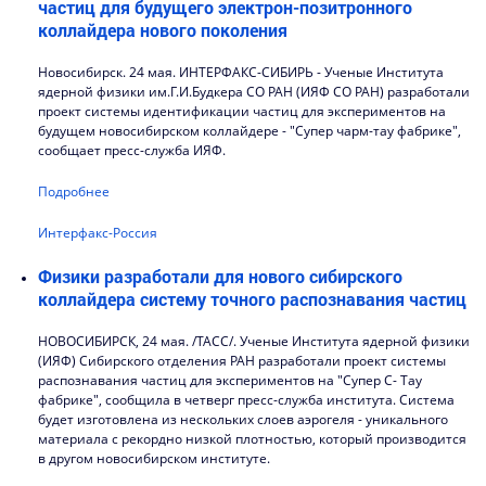
частиц для будущего электрон-позитронного
коллайдера нового поколения
Новосибирск. 24 мая. ИНТЕРФАКС-СИБИРЬ - Ученые Института
ядерной физики им.Г.И.Будкера СО РАН (ИЯФ СО РАН) разработали
проект системы идентификации частиц для экспериментов на
будущем новосибирском коллайдере - "Супер чарм-тау фабрике",
сообщает пресс-служба ИЯФ.
Подробнее
Интерфакс-Россия
Физики разработали для нового сибирского
коллайдера систему точного распознавания частиц
НОВОСИБИРСК, 24 мая. /ТАСС/. Ученые Института ядерной физики
(ИЯФ) Сибирского отделения РАН разработали проект системы
распознавания частиц для экспериментов на "Супер С- Тау
фабрике", сообщила в четверг пресс-служба института. Система
будет изготовлена из нескольких слоев аэрогеля - уникального
материала с рекордно низкой плотностью, который производится
в другом новосибирском институте.