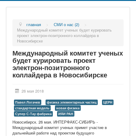
главная
>
СМИ о нас (2)
>
Международный комитет ученых будет курировать
проект электрон-позитронного коллайдера в
Новосибирске
Международный комитет ученых
будет курировать проект
электрон-позитронного
коллайдера в Новосибирске
26 мая 2018
Павел Логачев
физика элементарных частиц
ЦЕРН
стандартная модель
новая физика
Супер С-Тау фабрика
ИЯИ РАН
Новосибирск. 26 мая. ИНТЕРФАКС-СИБИРЬ -
Международный комитет ученых примет участие в
дальнейшей работе над проектом будущего