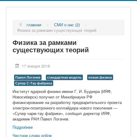
главная
>
СМИ о нас (2)
>
Физика за рамками существующих теорий
Физика за рамками
существующих теорий
17 января 2018
Павел Логачев
стандартная модель
новая физика
Супер С-Тау фабрика
Институт ядерной физики имени Г. И. Будкера (ИЯФ,
Новосибирск) получил от Минобрнауки РФ
финансирование на разработку предварительного проекта
электрон-позитронного коллайдера нового поколения —
«Супер чарм-тау фабрики», сообщил директор ИЯФ,
академик РАН Павел Логачев.
Подробнее
Честное слово online