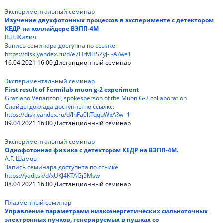
Экспериментальный семинар
Изучение двухфотонных процессов в эксперименте с детектором
КЕДР на коллайдере ВЭПП-4М
В.Н.Жилич
Запись семинара доступна по ссылке:
https://disk.yandex.ru/d/e7HrMHSZyJ-_-A?w=1
16.04.2021 16:00 Дистанционный семинар
Экспериментальный семинар
First result of Fermilab muon g-2 experiment
Graziano Venanzoni, spokesperson of the Muon G-2 collaboration
Слайды доклада доступны по ссылке:
https://disk.yandex.ru/d/lhFa0ltTqquWbA?w=1
09.04.2021 16:00 Дистанционный семинар
Экспериментальный семинар
Однофотонная физика с детектором КЕДР на ВЭПП-4М.
А.Г. Шамов
Запись семинара доступнта по ссылке
https://yadi.sk/d/xUKJ4KTAGj5Msw
08.04.2021 16:00 Дистанционный семинар
Плазменный семинар
Управление параметрами низкоэнергетических сильноточных
электронных пучков, генерируемых в пушках со