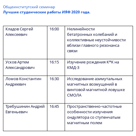
Общеинститутский семинар
Лучшие студенческие работы ИЯФ 2020 года.
Кладов Сергей
16:00
Нелинейности
Алексеевич
бетатронных колебаний и
коллективные неустойчивости
вблизи главного резонанса
связи
Усков Артем
16:15
Изучение рождения K*K на
Александрович
КМД-3
Ломов Константин
16:30
Исследование азимутальных
Андреевич
магнитных возмущений в
винтовой магнитной ловушке
СМОЛА
Требушинин Андрей
16:45
Пространственно-частотные
Евгеньевич
особенности излучения
ондулятора со ступенчатым
магнитным полем