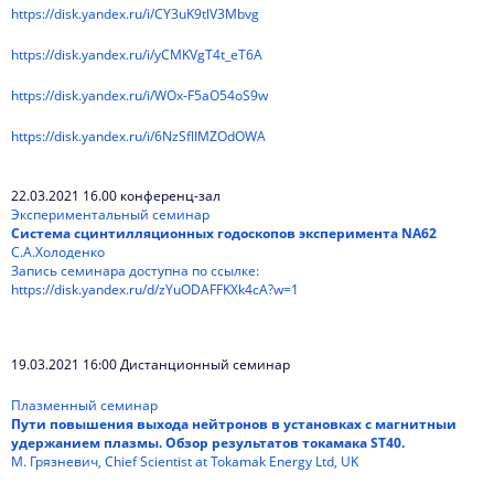
https://disk.yandex.ru/i/CY3uK9tlV3Mbvg
https://disk.yandex.ru/i/yCMKVgT4t_eT6A
https://disk.yandex.ru/i/WOx-F5aO54oS9w
https://disk.yandex.ru/i/6NzSflIMZOdOWA
22.03.2021 16.00 конференц-зал
Экспериментальный семинар
Система сцинтилляционных годоскопов эксперимента NA62
С.А.Холоденко
Запись семинара доступна по ссылке:
https://disk.yandex.ru/d/zYuODAFFKXk4cA?w=1
19.03.2021 16:00 Дистанционный семинар
Плазменный семинар
Пути повышения выхода нейтронов в установках с магнитныи
удержанием плазмы. Обзор результатов токамака ST40.
М. Грязневич, Chief Scientist at Tokamak Energy Ltd, UK