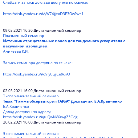
Слайды и запись доклада доступны по ссылке:
https://disk.yandex.ru/d/yW74jjeoD3E3Ow?w=1
09.03.2021 16:30 Дистанционный семинар
Плазменный семинар
Источник отрицательных ионов для тандемного ускорителя с
вакуумной изоляцией.
Аникеева К.И.
Запись семинара доступна по ссылке:
https://disk.yandex.ru/i/o9Iy0LgCe9uiiQ
02.03.2021 16:00 Дистанционный семинар
Экспериментальный семинар
Тема: "Гамма обсерватория TAIGA" Докладчик: Е.А.Кравченко
Е.А.Кравченко
Долад доступен по адресу:
https://disk.yandex.ru/i/guQwNWXwgZ5Odg
26.02.2021 16:00 Дистанционный семинар
Экспериментальный семинар