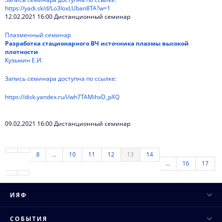
https://yadi.sk/d/Lo3IoxLUban8TA?w=1
12.02.2021 16:00 Дистанционный семинар
Плазменный семинар
Разработка стационарного ВЧ источника плазмы высокой
плотности
Кузьмин Е.И.
Запись семинара доступна по ссылке:
https://disk.yandex.ru/i/wh7TAMihxD_pXQ
09.02.2021 16:00 Дистанционный семинар
8
...
10
11
12
13
14
...
16
17
ИЯФ
Руководство
СОБЫТИЯ