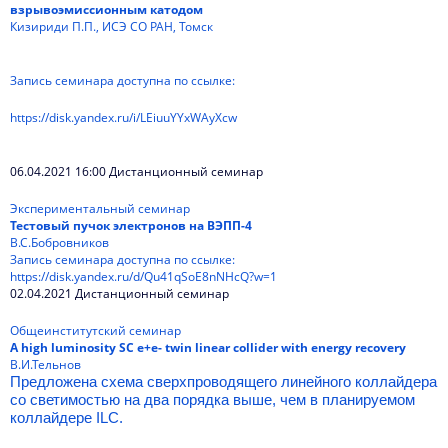
взрывоэмиссионным катодом
Кизириди П.П., ИСЭ СО РАН, Томск
Запись семинара доступна по ссылке:
https://disk.yandex.ru/i/LEiuuYYxWAyXcw
06.04.2021 16:00 Дистанционный семинар
Экспериментальный семинар
Тестовый пучок электронов на ВЭПП-4
В.С.Бобровников
Запись семинара доступна по ссылке:
https://disk.yandex.ru/d/Qu41qSoE8nNHcQ?w=1
02.04.2021 Дистанционный семинар
Общеинститутский семинар
A high luminosity SC e+e- twin linear collider with energy recovery
В.И.Тельнов
Предложена схема сверхпроводящего линейного коллайдера
со светимостью на два порядка выше, чем в планируемом
коллайдере ILC.