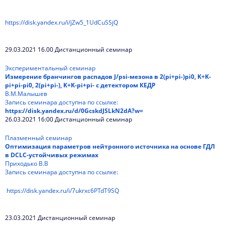
https://disk.yandex.ru/i/jZw5_1UdCuSSjQ
29.03.2021 16.00 Дистанционный семинар
Экспериментальный семинар
Измерение бранчингов распадов J/psi-мезона в 2(pi+pi-)pi0, K+K-
pi+pi-pi0, 2(pi+pi-), K+K-pi+pi- с детектором КЕДР
В.М.Малышев
Запись семинара доступна по ссылке:
https://disk.yandex.ru/d/0GcskdJSLkN2dA?w=
26.03.2021 16:00 Дистанционный семинар
Плазменный семинар
Оптимизация параметров нейтронного источника на основе ГДЛ
в DCLC-устойчивых режимах
Приходько В.В
Запись семинара доступна по ссылке:
https://disk.yandex.ru/i/7ukrxc6PTdT9SQ
23.03.2021 Дистанционный семинар