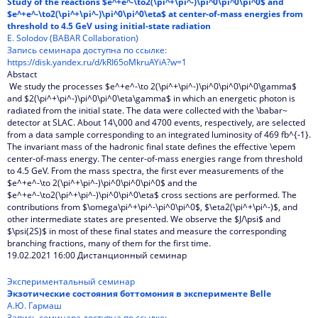
Study of the reactions $e^+e^-\to2(\pi^+\pi^-)\pi^0\pi^0\pi^0$ and
$e^+e^-\to2(\pi^+\pi^-)\pi^0\pi^0\eta$ at center-of-mass energies from
threshold to 4.5 GeV using initial-state radiation
E. Solodov (BABAR Collaboration)
Запись семинара доступна по ссылке:
https://disk.yandex.ru/d/kRI65oMkruAYiA?w=1
Abstact
We study the processes $e^+e^-\to 2(\pi^+\pi^-)\pi^0\pi^0\pi^0\gamma$
and $2(\pi^+\pi^-)\pi^0\pi^0\eta\gamma$ in which an energetic photon is
radiated from the initial state. The data were collected with the \babar~
detector at SLAC. About 14\,000 and 4700 events, respectively, are selected
from a data sample corresponding to an integrated luminosity of 469 fb^{-1}.
The invariant mass of the hadronic final state defines the effective \epem
center-of-mass energy. The center-of-mass energies range from threshold
to 4.5 GeV. From the mass spectra, the first ever measurements of the
$e^+e^-\to 2(\pi^+\pi^-)\pi^0\pi^0\pi^0$ and the
$e^+e^-\to2(\pi^+\pi^-)\pi^0\pi^0\eta$ cross sections are performed. The
contributions from $\omega\pi^+\pi^-\pi^0\pi^0$, $\eta2(\pi^+\pi^-)$, and
other intermediate states are presented. We observe the $J/\psi$ and
$\psi(2S)$ in most of these final states and measure the corresponding
branching fractions, many of them for the first time.
19.02.2021 16:00 Дистанционный семинар
Экспериментальный семинар
Экзотические состояния боттомония в эксперименте Belle
А.Ю. Гармаш
Запись семинара доступна по ссылке: