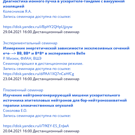
Диагностика ионного пучка в ускорителе-тандеме с вакуумной
изоляцией
Колесников Я.А.
Запись семинара доступна по ссылке:
https://disk.yandex.ru/i/BpHY2QHpUjjoyw
29.04.2021 16:00 Дистанционный семинар
Экспериментальный семинар
Измерение энергетической зависимости эксклюзивных сечений
e+e- --> BB, BB* и B*B* в эксперименте Belle
Р. Мизюк, ФИАН, ВШЭ
Семинар прошел в дистанционном режиме.
Запись семинара доступна по ссылке:
https://disk.yandex.ru/d/PAA1XQ7nCaHfCg
23.04.2021 16:00 Дистанционный семинар
Плазменный семинар
Изучение нейтроногенерирующей мишени ускорительного
источника эпитепловых нейтронов для бор-нейтронозахватной
терапии злокачественных опухолей
Соколова Е.О.
Запись семинара доступна по ссылке:
https://disk.yandex.ru/i/TfKEY-ES_EnJwA
20.04.2021 16:00 Дистанционный семинар