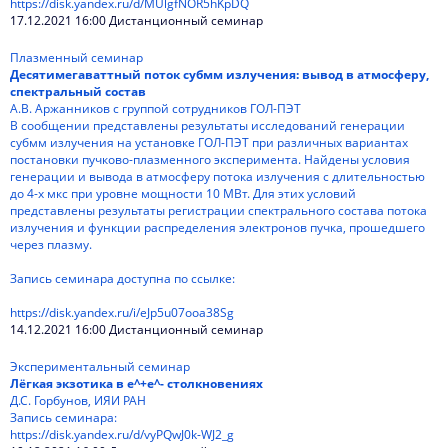
https://disk.yandex.ru/d/MUlgfNOR5hKpDQ
17.12.2021 16:00 Дистанционный семинар
Плазменный семинар
Десятимегаваттный поток субмм излучения: вывод в атмосферу,
спектральный состав
А.В. Аржанников с группой сотрудников ГОЛ-ПЭТ
В сообщении представлены результаты исследований генерации
субмм излучения на установке ГОЛ-ПЭТ при различных вариантах
постановки пучково-плазменного эксперимента. Найдены условия
генерации и вывода в атмосферу потока излучения с длительностью
до 4-х мкс при уровне мощности 10 МВт. Для этих условий
представлены результаты регистрации спектрального состава потока
излучения и функции распределения электронов пучка, прошедшего
через плазму.
Запись семинара доступна по ссылке:
https://disk.yandex.ru/i/eJp5u07ooa38Sg
14.12.2021 16:00 Дистанционный семинар
Экспериментальный семинар
Лёгкая экзотика в e^+e^- столкновениях
Д.С. Горбунов, ИЯИ РАН
Запись семинара:
https://disk.yandex.ru/d/vyPQwJ0k-WJ2_g