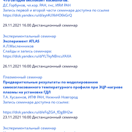
Что сегодня беспокоит космологов.
Д.С.Горбунов, чл.кор. РАН, гнс, ИЯИ РАН
Запись первой и второй части семинара доступна по ссылке
https://disk.yandex.ru/d/ayt4UXkHO6kGrQ
29.11.2021 16.00 Дистанционный семинар
Экспериментальный семинар
Эксперимент ATLAS
А.Л.Масленников
Слайды и запись семинара:
https://disk.yandex.ru/d/YLTkyNBncuYAXA
26.11.2021 16:00 Дистанционный семинар
Плазменный семинар
Предварительные результаты по моделированию
самосогласованного температурного профиля при ЭЦР-нагреве
плазмы на установке ГДЛ
Т.А. Хусаинов, ИПФ РАН, Нижний Новгород
Запись семинара доступна по ссылке:
https://disk.yandex.ru/d/eFqZGA_fDgBH2w
23.11.2021 16:00 Дистанционный семинар
Экспериментальный семинар