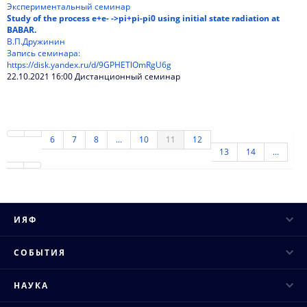
Экспериментальный семинар
Study of the process e+e- ->pi+pi-pi0 using initial state radiation at
BABAR.
В.П.Дружинин
Запись семинара:
https://disk.yandex.ru/d/9GPHETlOmRgU6g
22.10.2021 16:00 Дистанционный семинар
6
7
8
...
10
11
12
13
14
...
ИЯФ
Руководство
СОБЫТИЯ
Ученый совет
Научные конференции
НАУКА
Структура института
Научные семинары