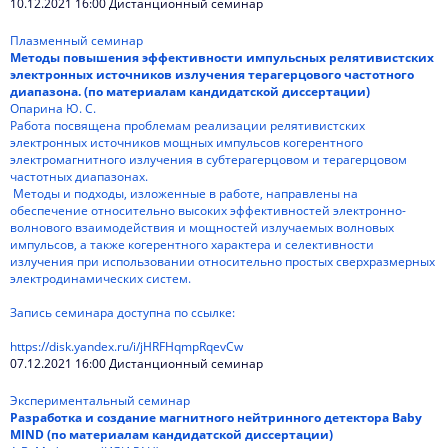
10.12.2021 16:00 Дистанционный семинар
Плазменный семинар
Методы повышения эффективности импульсных релятивистских
электронных источников излучения терагерцового частотного
диапазона. (по материалам кандидатской диссертации)
Опарина Ю. С.
Работа посвящена проблемам реализации релятивистских
электронных источников мощных импульсов когерентного
электромагнитного излучения в субтерагерцовом и терагерцовом
частотных диапазонах.
Методы и подходы, изложенные в работе, направлены на
обеспечение относительно высоких эффективностей электронно-
волнового взаимодействия и мощностей излучаемых волновых
импульсов, а также когерентного характера и селективности
излучения при использовании относительно простых сверхразмерных
электродинамических систем.
Запись семинара доступна по ссылке:
https://disk.yandex.ru/i/jHRFHqmpRqevCw
07.12.2021 16:00 Дистанционный семинар
Экспериментальный семинар
Разработка и создание магнитного нейтринного детектора Baby
MIND (по материалам кандидатской диссертации)