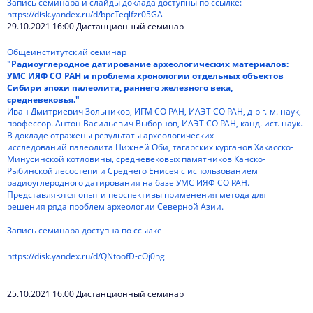
Запись семинара и слайды доклада доступны по ссылке:
https://disk.yandex.ru/d/bpcTeqlfzr05GA
29.10.2021 16:00 Дистанционный семинар
Общеинститутский семинар
"Радиоуглеродное датирование археологических материалов:
УМС ИЯФ СО РАН и проблема хронологии отдельных объектов
Сибири эпохи палеолита, раннего железного века,
средневековья."
Иван Дмитриевич Зольников, ИГМ СО РАН, ИАЭТ СО РАН, д-р г.-м. наук,
профессор. Антон Васильевич Выборнов, ИАЭТ СО РАН, канд. ист. наук.
В докладе отражены результаты археологических
исследований палеолита Нижней Оби, тагарских курганов Хакасско-
Минусинской котловины, средневековых памятников Канско-
Рыбинской лесостепи и Среднего Енисея с использованием
радиоуглеродного датирования на базе УМС ИЯФ СО РАН.
Представляются опыт и перспективы применения метода для
решения ряда проблем археологии Северной Азии.
Запись семинара доступна по ссылке
https://disk.yandex.ru/d/QNtoofD-cOj0hg
25.10.2021 16.00 Дистанционный семинар