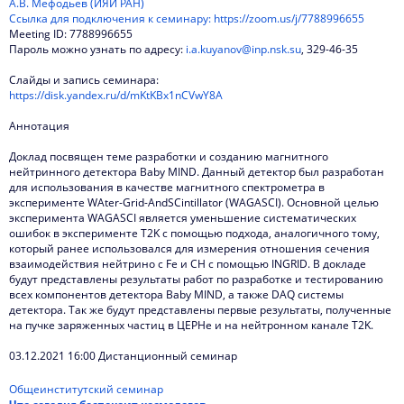
А.В. Мефодьев (ИЯИ РАН)
Ссылка для подключения к семинару:
https://zoom.us/j/7788996655
Meeting ID: 7788996655
Пароль можно узнать по адресу:
i.a.kuyanov@inp.nsk.su
, 329-46-35
Слайды и запись семинара:
https://disk.yandex.ru/d/mKtKBx1nCVwY8A
Аннотация
Доклад посвящен теме разработки и созданию магнитного
нейтринного детектора Baby MIND. Данный детектор был разработан
для использования в качестве магнитного спектрометра в
эксперименте WAter-Grid-AndSCintillator (WAGASCI). Основной целью
эксперимента WAGASCI является уменьшение систематических
ошибок в эксперименте T2K с помощью подхода, аналогичного тому,
который ранее использовался для измерения отношения сечения
взаимодействия нейтрино с Fe и CH с помощью INGRID. В докладе
будут представлены результаты работ по разработке и тестированию
всех компонентов детектора Baby MIND, а также DAQ системы
детектора. Так же будут представлены первые результаты, полученные
на пучке заряженных частиц в ЦЕРНе и на нейтронном канале T2K.
03.12.2021 16:00 Дистанционный семинар
Общеинститутский семинар