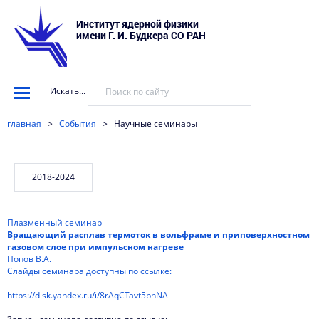
Институт ядерной физики
имени Г. И. Будкера СО РАН
Искать...
главная
>
События
>
Научные семинары
Плазменный семинар
Вращающий расплав термоток в вольфраме и приповерхностном
газовом слое при импульсном нагреве
Попов В.А.
Слайды семинара доступны по ссылке:
https://disk.yandex.ru/i/8rAqCTavt5phNA