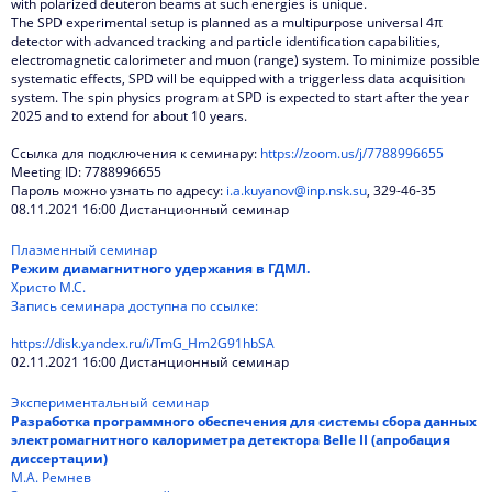
with polarized deuteron beams at such energies is unique.
The SPD experimental setup is planned as a multipurpose universal 4π
detector with advanced tracking and particle identification capabilities,
electromagnetic calorimeter and muon (range) system. To minimize possible
systematic effects, SPD will be equipped with a triggerless data acquisition
system. The spin physics program at SPD is expected to start after the year
2025 and to extend for about 10 years.
Ссылка для подключения к семинару:
https://zoom.us/j/7788996655
Meeting ID: 7788996655
Пароль можно узнать по адресу:
i.a.kuyanov@inp.nsk.su
, 329-46-35
08.11.2021 16:00 Дистанционный семинар
Плазменный семинар
Режим диамагнитного удержания в ГДМЛ.
Христо М.С.
Запись семинара доступна по ссылке:
https://disk.yandex.ru/i/TmG_Hm2G91hbSA
02.11.2021 16:00 Дистанционный семинар
Экспериментальный семинар
Разработка программного обеспечения для системы сбора данных
электромагнитного калориметра детектора Belle II (апробация
диссертации)
М.А. Ремнев