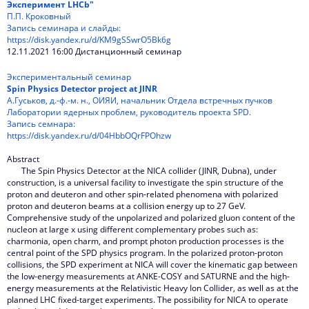
Эксперимент LHCb"
П.П. Кроковный
Запись семинара и слайды:
https://disk.yandex.ru/d/KM9gSSwrO5Bk6g
12.11.2021 16:00 Дистанционный семинар
Экспериментальный семинар
Spin Physics Detector project at JINR
А.Гуськов, д.-ф.-м. н., ОИЯИ, начальник Отдела встречных пучков
Лаборатории ядерных проблем, руководитель проекта SPD.
Запись семнара:
https://disk.yandex.ru/d/04HbbOQrFPOhzw
Abstract
The Spin Physics Detector at the NICA collider (JINR, Dubna), under
construction, is a universal facility to investigate the spin structure of the
proton and deuteron and other spin-related phenomena with polarized
proton and deuteron beams at a collision energy up to 27 GeV.
Comprehensive study of the unpolarized and polarized gluon content of the
nucleon at large x using different complementary probes such as:
charmonia, open charm, and prompt photon production processes is the
central point of the SPD physics program. In the polarized proton-proton
collisions, the SPD experiment at NICA will cover the kinematic gap between
the low-energy measurements at ANKE-COSY and SATURNE and the high-
energy measurements at the Relativistic Heavy Ion Collider, as well as at the
planned LHC fixed-target experiments. The possibility for NICA to operate