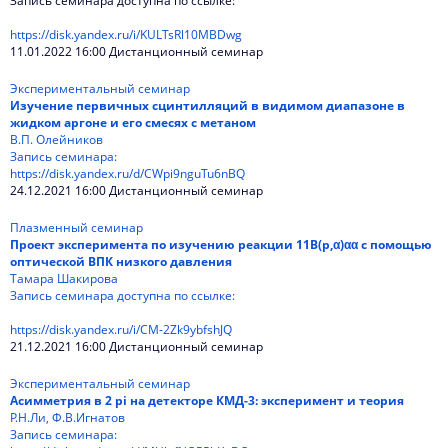
Запись семинара доступна по ссылке:
https://disk.yandex.ru/i/KULTsRl10MBDwg
11.01.2022 16:00 Дистанционный семинар
Экспериментальный семинар
Изучение первичных сцинтилляций в видимом диапазоне в
жидком аргоне и его смесях с метаном
В.П. Олейников
Запись семинара:
https://disk.yandex.ru/d/CWpi9nguTu6nBQ
24.12.2021 16:00 Дистанционный семинар
Плазменный семинар
Проект эксперимента по изучению реакции 11B(p,α)αα с помощью
оптической ВПК низкого давления
Тамара Шакирова
Запись семинара доступна по ссылке:
https://disk.yandex.ru/i/CM-2Zk9ybfshJQ
21.12.2021 16:00 Дистанционный семинар
Экспериментальный семинар
Асимметрия в 2 pi на детекторе КМД-3: эксперимент и теория
Р.Н.Ли, Ф.В.Игнатов
Запись семинара: