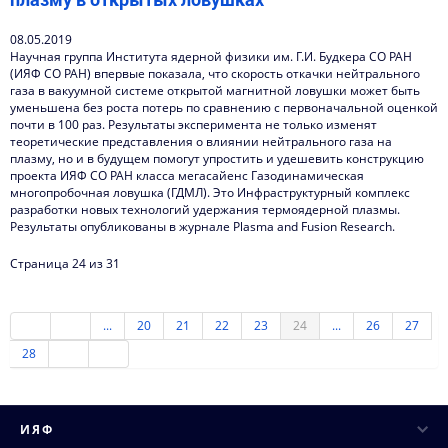
08.05.2019
Научная группа Института ядерной физики им. Г.И. Будкера СО РАН
(ИЯФ СО РАН) впервые показала, что скорость откачки нейтрального
газа в вакуумной системе открытой магнитной ловушки может быть
уменьшена без роста потерь по сравнению с первоначальной оценкой
почти в 100 раз. Результаты эксперимента не только изменят
теоретические представления о влиянии нейтрального газа на
плазму, но и в будущем помогут упростить и удешевить конструкцию
проекта ИЯФ СО РАН класса мегасайенс Газодинамическая
многопробочная ловушка (ГДМЛ). Это Инфраструктурный комплекс
разработки новых технологий удержания термоядерной плазмы.
Результаты опубликованы в журнале Plasma and Fusion Research.
Страница 24 из 31
...
20
21
22
23
24
...
26
27
28
ИЯФ