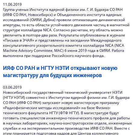
11.06.2019
Группа ученых Института ядерной физики им. Г. И. Будкера СО РАН
(ИЯФ СО РАН, Новосибирск) и Объединенного института ядерных
исследований (ОИЯИ, Дубна) провели оптимизацию динамической
апертуры, то есть области устойчивого движения частиц в магнитной
структуре коллайдера NICA. Согласно расчетам, эту область можно
увеличить в полтора-два раза. Результаты опубликованы в журнале
«Письма в ЭЧАЯ» и представлены на заседании Международного
консультативного ускорительного комитета коллайдера NICA (NICA
Machine Advisory Committee, MAC) 6 июня 2019 года в ОИЯИ. Работа
выполнена при поддержке Российского научного фонда.
ИЯФ СО РАН и НГТУ НЭТИ открывают новую
магистратуру для будущих инженеров
03.06.2019
Новосибирский государственный технический университет НЭТИ
(НГТУ НЭТИ) совместно с Институтом ядерной физики им. Г.И. Будкера
СО РАН (ИЯФ СО РАН) запускают новую магистерскую программу
«Радиофизические методы исследований» на базе Физико-
технического факультета НГТУ (ФТФ НГТУ). В магистратуре будут
готовить специалистов инженерно-технического профиля для работы
в научных лабораториях, научно-конструкторском отделе, инженерных
службах и на экспериментальном производстве ИЯФ СО РАН. Вместе с
этим планируется подготовка кадров для Центра коллективного