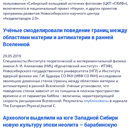
пользования «Сибирский кольцевой источник фотонов» (ЦКП «СКИФ»),
включенного в национальный проект «Наука», и других проектов
программы развития Новосибирского научного центра
«Академгородок 2.0».
Учёные смоделировали поведение границ между
областями материи и антиматерии в ранней
Вселенной
29.05.2019
Специалисты Института теоретической и экспериментальной физики
имени А. И. Алиханова (НИЦ «Курчатовский институт» - ИТЭФ),
Новосибирского государственного университета (НГУ) и Института
ядерной физики им. Г.И. Будкера СО РАН (ИЯФ СО РАН) исследовали
эволюцию доменных стенок (границ между областями материи и
антиматерии) в ранней Вселенной. Учёные установили, что
поведение стенок зависит от их толщины в плоском пространстве-
времени и от параметра Хаббла – величины, характеризующей
скорость расширения Вселенной. Результаты
опубликованы
в журнале
The European Physical Journal C.
Археологи выделили на юге Западной Сибири
новую культуру эпохи неолита – барабинскую