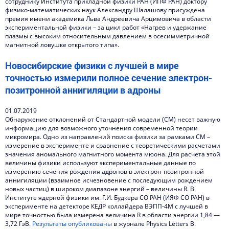
сотруднику Института прикладной физики РАН (ИПФ РАН) доктору
Интервью директора
физико-математических наук Александру Шалашову присуждена
премия имени академика Льва Андреевича Арцимовича в области
Контакты
экспериментальной физики – за цикл работ «Нагрев и удержание
плазмы с высоким относительным давлением в осесимметричной
магнитной ловушке открытого типа».
Новосибирские физики с лучшей в мире
точностью измерили полное сечение электрон-
позитронной аннигиляции в адроны
01.07.2019
Обнаружение отклонений от Стандартной модели (СМ) несет важную
информацию для возможного уточнения современной теории
микромира. Одно из направлений поиска физики за рамками СМ –
измерение в эксперименте и сравнение с теоретическими расчетами
значения аномального магнитного момента мюона. Для расчета этой
величины физики используют экспериментальные данные по
измерению сечения рождения адронов в электрон-позитронной
аннигиляции (взаимное исчезновение с последующим рождением
новых частиц) в широком диапазоне энергий – величины R. В
Институте ядерной физики им. Г.И. Будкера СО РАН (ИЯФ СО РАН) в
эксперименте на детекторе КЕДР коллайдера ВЭПП-4М с лучшей в
мире точностью была измерена величина R в области энергии 1,84 —
3,72 ГэВ.
Результаты опубликованы
в журнале Physics Letters B.