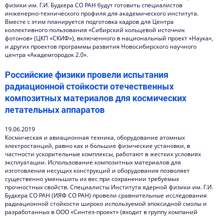
физики им. Г.И. Будкера СО РАН будут готовить специалистов
инженерно-технического профиля для академического института.
Вместе с этим планируется подготовка кадров для Центра
коллективного пользования «Сибирский кольцевой источник
фотонов» (ЦКП «СКИФ»), включенного в национальный проект «Наука»,
и других проектов программы развития Новосибирского научного
центра «Академгородок 2.0».
Российские физики провели испытания
радиационной стойкости отечественных
композитных материалов для космических
летательных аппаратов
19.06.2019
Космическая и авиационная техника, оборудование атомных
электростанций, равно как и большие физические установки, в
частности ускорительные комплексы, работают в жестких условиях
эксплуатации. Использование композитных материалов для
изготовления несущих конструкций и оборудования позволяет
существенно уменьшить их вес при сохранении требуемых
прочностных свойств. Специалисты Института ядерной физики им. Г.И.
Будкера СО РАН (ИЯФ СО РАН) провели сравнительные исследования
радиационной стойкости широко используемой эпоксидной смолы и
разработанных в ООО «Синтез-проект» (входит в группу компаний