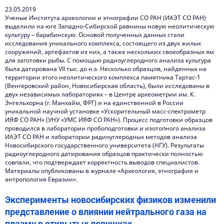
23.05.2019
Ученые Института археологии и этнографии СО РАН (ИАЭТ СО РАН)
выделили на юге Западно-Сибирской равнины новую неолитическую
культуру – барабинскую. Основой полученных данных стали
исследования уникального комплекса, состоящего из двух жилых
сооружений, артефактов из них, а также нескольких своеобразных ям
для заготовки рыбы. С помощью радиоуглеродного анализа культура
была датирована VII тыс. до н.э. Несколько образцов, найденных на
территории этого неолитического комплекса памятника Тартас-1
(Венгеровский район, Новосибирская область), были исследованы в
двух независимых лабораториях – в Центре археометрии им. К.
Энгельхорна (г. Манхайм, ФРГ) и на единственной в России
уникальной научной установке «Ускорительный масс-спектрометр
ИЯФ СО РАН» (УНУ «УМС ИЯФ СО РАН»). Процесс подготовки образцов
проводился в лаборатории пробоподготовки и изотопного анализа
ИАЭТ СО РАН и лаборатории радиоуглеродных методов анализа
Новосибирского государственного университета (НГУ). Результаты
радиоуглеродного датирования образцов практически полностью
совпали, что подтверждает корректность выводов специалистов.
Материалы опубликованы в журнале «Археология, этнография и
антропология Евразии».
Эксперименты новосибирских физиков изменили
представление о влиянии нейтрального газа на
плазму в открытых ловушках