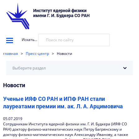
Институт ядерной физики
имени Г. И. Будкера СО РАН
Искать...
главная
>
Пресс-центр
>
Новости
Выберите раздел
Новости
Научные установки
События
Ученые ИЯФ СО РАН и ИПФ РАН стали
лауреатами премии им. ак. Л. А. Арцимовича
Новости
05.07.2019
Наука в деталях
Сотрудникам Института ядерной физики им. Г. И. Будкера (ИЯФ СО
РАН) доктору физико-математических наук Петру Багрянскому и
Видеоматериалы о нас
доктору физико-математических наук Александру Иванову, а также