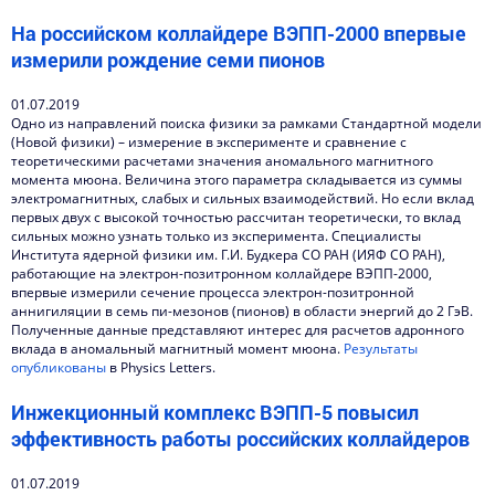
На российском коллайдере ВЭПП-2000 впервые
измерили рождение семи пионов
01.07.2019
Одно из направлений поиска физики за рамками Стандартной модели
(Новой физики) – измерение в эксперименте и сравнение с
теоретическими расчетами значения аномального магнитного
момента мюона. Величина этого параметра складывается из суммы
электромагнитных, слабых и сильных взаимодействий. Но если вклад
первых двух с высокой точностью рассчитан теоретически, то вклад
сильных можно узнать только из эксперимента. Специалисты
Института ядерной физики им. Г.И. Будкера СО РАН (ИЯФ СО РАН),
работающие на электрон-позитронном коллайдере ВЭПП-2000,
впервые измерили сечение процесса электрон-позитронной
аннигиляции в семь пи-мезонов (пионов) в области энергий до 2 ГэВ.
Полученные данные представляют интерес для расчетов адронного
вклада в аномальный магнитный момент мюона.
Результаты
опубликованы
в Physics Letters.
Инжекционный комплекс ВЭПП-5 повысил
эффективность работы российских коллайдеров
01.07.2019