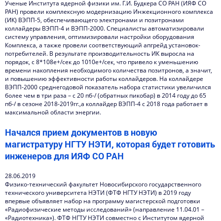
Ученые Института ядерной физики им. Г.И. Будкера СО РАН (ИЯФ СО
РАН) провели комплексную модернизацию Инжекционного комплекса
(ИК) ВЭПП-5, обеспечивающего электронами и позитронами
коллайдеры ВЭПП-4 и ВЭПП-2000. Специалисты автоматизировали
систему управления, оптимизировали настройки оборудования
Комплекса, а также провели соответствующий апгрейд установок-
потребителей. В результате производительность ИК выросла на
порядок, с 8*108е+/сек до 1010е+/сек, что привело к уменьшению
времени накопления необходимого количества позитронов, а значит,
и повышению эффективности работы коллайдеров. На коллайдере
ВЭПП-2000 среднегодовой показатель набора статистики увеличился
более чем в три раза – с 20 пб-/ (обратных пикобар) в 2014 году до 65
пб-/ в сезоне 2018-2019гг.,а коллайдер ВЭПП-4 с 2018 года работает в
максимальной области энергии.
Начался прием документов в новую
магистратуру НГТУ НЭТИ, которая будет готовить
инженеров для ИЯФ СО РАН
28.06.2019
Физико-технический факультет Новосибирского государственного
технического университета НЭТИ (ФТФ НГТУ НЭТИ) в 2019 году
впервые объявляет набор на программу магистерской подготовки
«Радиофизические методы исследований» (направление 11.04.01 –
«Радиотехника»). ФТФ НГТУ НЭТИ совместно с Институтом ядерной