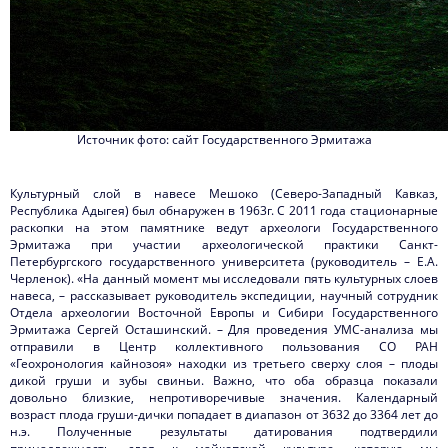
Источник фото: сайт Государственного Эрмитажа
Культурный слой в навесе Мешоко (Северо-Западный Кавказ,
Республика Адыгея) был обнаружен в 1963г. С 2011 года стационарные
раскопки на этом памятнике ведут археологи Государственного
Эрмитажа при участии археологической практики Санкт-
Петербургского государственного университета (руководитель – Е.А.
Черленок). «На данный момент мы исследовали пять культурных слоев
навеса, – рассказывает руководитель экспедиции, научный сотрудник
Отдела археологии Восточной Европы и Сибири Государственного
Эрмитажа Сергей Осташинский. – Для проведения УМС-анализа мы
отправили в Центр коллективного пользования СО РАН
«Геохронология кайнозоя» находки из третьего сверху слоя – плоды
дикой груши и зубы свиньи. Важно, что оба образца показали
довольно близкие, непротиворечивые значения. Календарный
возраст плода груши-дички попадает в диапазон от 3632 до 3364 лет до
н.э. Полученные результаты датирования подтвердили