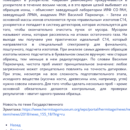
ускорителе в течение восьми часов, а в это время цезий выбивает из
образцов ионы, – объясняет заведующий лаборатории ИЯФ СО РАН,
заведующий ЛРМА, академик РАН Василий Пархомчук. – Затем из
основной массы ионов отклоняется пучок «правильных» изотопов С14,
ускоряется и попадает в систему детекторов, которая используется для
того, чтобы окончательно очистить пучок от мусора. Мусором
называют ионы, которые рассеялись на атомах остаточного газа. На
выходе мы получаем уже практически идеальный С14, который
направляется в специальный спектрометр для финального,
поштучного, подсчета изотопов. При анализе самых древних образцов
изотопы можно подсчитать в буквальном смысле вручную: чем старше
образец, тем меньше в нем радиоуглерода». По словам Василия
Пархомчука, чистота проб имеет принципиальное значение: любое
загрязнение может отрицательно повлиять на точность датировки.
При этом, несмотря на всю сложность подготовительного этапа,
исходного вещества (кусочка кости, древесины или, например, угля)
нужно совсем немного. Для того чтобы сделать несколько проб – кроме
основной обязательно делаются контрольные, для проверки
результатов – хватит одного грамма образца.
Новость по теме Государственного
Эрмитажа:
https://www.hermitagemuseum.org/wps/portal/hermitage/news/n
item/news/2018/news_155_18/?lng=ru
Назад