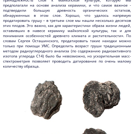
принадлежность слоя к майкопской культуре, которую мы
предполагали на основе анализа керамики, и что самое важное -
подтвердили большую древность органических остатков,
обнаруженных в этом слое. Хорошо, что удалось напрямую
продатировать грушу – в третьем слое мы нашли несколько десятков
этих плодов. Это важно, как для характеристики образа жизни людей,
оставивших в навесе керамику майкопской культуры, так и для
понимания особенностей древнего климата и растительности». По
словам Сергея Осташинского, продатировать такие находки можно
только при помощи УМС. Определить возраст груши традиционным
методом радиоуглеродного анализа (по содержанию радиоактивного
изотопа углерода С14) было бы невозможно, но ускорительная масс-
спектрометрия позволяет проводить датирование по очень малому
количеству образца.