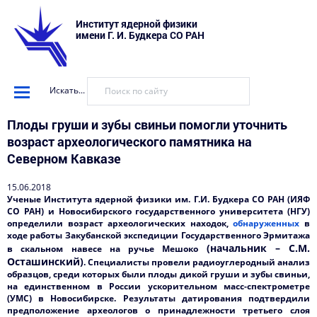
Институт ядерной физики
имени Г. И. Будкера СО РАН
Искать...
Плоды груши и зубы свиньи помогли уточнить
возраст археологического памятника на
Северном Кавказе
15.06.2018
Ученые Института ядерной физики им. Г.И. Будкера СО РАН (ИЯФ
СО РАН) и Новосибирского государственного университета (НГУ)
определили возраст археологических находок,
обнаруженных
в
ходе работы Закубанской экспедиции Государственного Эрмитажа
(начальник – С.М.
в скальном навесе на ручье Мешоко
Осташинский)
. Специалисты провели радиоуглеродный анализ
образцов, среди которых были плоды дикой груши и зубы свиньи,
на единственном в России ускорительном масс-спектрометре
(УМС) в Новосибирске. Результаты датирования подтвердили
предположение археологов о принадлежности третьего слоя