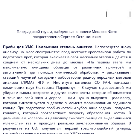
Плоды дикой груши, найденные в навесе Мешоко. Фото
предоставлено Сергеем Осташинским
Пробы для УМС. Наивысшая степень очистки.
Непосредственному
анализу на масс-спектрометре предшествует кропотливая работа по
подготовке проб, которая включает в себя несколько этапов и длится в
среднем от нескольких дней до месяца. «На первом этапе мы
максимально очищаем образцы от различных примесей и
загрязнений при помощи химической обработки, – рассказывает
старший научный сотрудник лаборатории радиоуглеродных методов
анализа (ЛРМА) НГУ и Института катализа СО РАН, кандидат
химических наук Екатерина Пархомчук. – В случае с древесиной мы
убираем смолы, жидкости и другие компоненты, которые обновляются
в течение всей жизни дерева – нам нужно выделить целлюлозу,
которая синтезируется в дереве в момент формирования годичного
кольца. При подготовке проб из костей и зубов наша задача – получить
коллаген, который соответствует возрасту образования кости». В
дальнейшем коллаген и целлюлозу сжигают, очищают выделившийся
углекислый газ и проводят реакцию зауглероживания образца. В
результате из СО
получается твердый графитоподобный углерод,
2
который становится материалом для УМС-анализа.