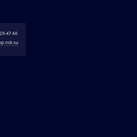
329-47-60
np.nsk.su