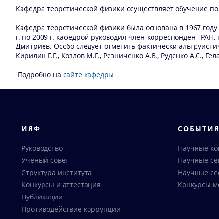
Кафедра теоретической физики осуществляет обучение по
Кафедра теоретической физики была основана в 1967 год
г. по 2009 г. кафедрой руководил член-корреспондент РАН
Дмитриев. Особо следует отметить фактически альтруистич
Кирилин Г.Г., Козлов М.Г., Резниченко А.В., Руденко А.С., Гел
Подробно на
сайте кафедры
ИЯФ
СОБЫТИ
Руководство
Научные к
Ученый совет
Научные с
Структура института
Научные се
Конкурсы и аттестация
Конкурсы м
Публикации
Противодействие коррупции