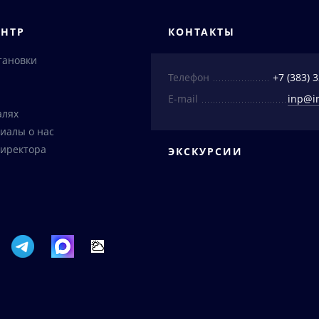
ЕНТР
КОНТАКТЫ
тановки
Телефон
+7 (383) 
E-mail
inp@i
алях
иалы о нас
иректора
ЭКСКУРСИИ