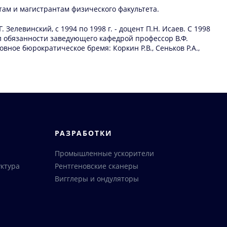
ам и магистрантам физического факультета.
Г. Зелевинский, с 1994 по 1998 г. - доцент П.Н. Исаев. С 1998
ял обязанности заведующего кафедрой профессор В.Ф.
ное бюрократическое бремя: Коркин Р.В., Сеньков Р.А.,
РАЗРАБОТКИ
Промышленные ускорители
ктура
Рентгеновские сканеры
Вигглеры и ондуляторы