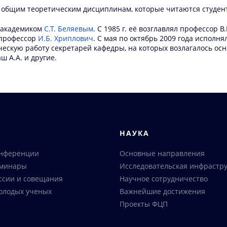
 общим теоретическим дисциплинам, которые читаются студент
у академиком
С.Т. Беляевым
. С 1985 г. её возглавлял профессор В.
, профессор
И.Б. Хриплович
. С мая по октябрь 2009 года исполн
ескую работу секретарей кафедры, на которых возлагалось основ
аш А.А. и другие.
Я
НАУКА
онференции
Основные направления
еминары
Исследовательская инфрастру
ссии и совещания
Научное сотрудничество
олодых ученых
Важнейшие достижения
Проекты ФЦП