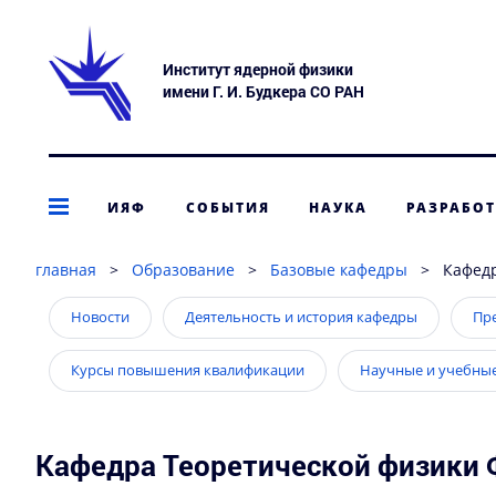
Институт ядерной физики
имени Г. И. Будкера СО РАН
ИЯФ
СОБЫТИЯ
НАУКА
РАЗРАБО
главная
>
Образование
>
Базовые кафедры
>
Кафедр
Новости
Деятельность и история кафедры
Пр
Курсы повышения квалификации
Научные и учебны
Кафедра Теоретической физики