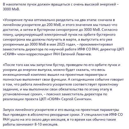
В накопителе пучок должен вращаться с очень высокой энергией –
3000 МэВ.
«Ускорение пучка оптимально разделить на два этапа: сначала в
линейном ускорителе до 200 МэВ, и этого значения мы только что
достигли, а затем в бустерном синхротроне до 3000 МэВ. Согласно
плану, циркулирующий электронный пучок на орбите бустерного
синхротрона мы должны получить в марте, а выпустить его уже
ускоренным до 3000 МэВ в мае 2025 года», – прокомментировал
заместитель директора по научной работе ИЯФ СО РАН, директор ЦКП
«СКИФ» член-корреспондент РАН Евгений Левичев.
«После того как мы запустим бустер, проведем по его орбите пучок и
ускорим до энергии выпуска, можно будет сказать, что весь
инжекционный комплекс вышел на проектные параметры и
полностью выполняет свои функции. А сегодняшнее событие говорит
о том, что работа линейного ускорителя соответствует проектному
заданию, и мы выполнили свои обязательства по этому этапу в
установленные сроки», – пояснил заместитель директора по
реализации проекта ЦКП «СКИФ» Сергей Синяткин.
Запуск линейного ускорителя и его выход на проектные параметры
был проведен в абсолютно рекордные сроки. У специалистов ИЯФ СО
РАН ушло на это около двух месяцев, в то время как обычно такие
работы занимают 8-10 месяцев.