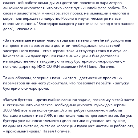
слаженной работе команды мы достигли проектных параметров
линейного ускорителя, что открывает путь к новой фазе работ». По
словам заместителя министра, этот проект, не имеющий аналогов в
мире, подтверждает лидерство России в науке, несмотря на все
внешние вызовы. "Благодарю каждого участника за вклад в это важное
дело", - сказал он.
«За первые две недели нового года мы вывели линейный ускоритель
на проектные параметры и достигли необходимых показателей
электронного пучка – его энергии, тока и структуры тока в импульсе.
Качественный пучок прошел канал инжекции и был доставлен
непосредственно в вакуумную камеру бустерного синхротрона», –
пояснил директор ИЯФ СО РАН академик РАН Павел Логачев.
Таким образом, завершен важный этап – достижение проектных
параметров линейного ускорителя, что позволяет перейти к запуску
бустерного синхротрона.
«Запуск бустера – чрезвычайно сложная задача, поскольку в этой части
инжекционного комплекса необходимо ускорить пучок до энергии
3000 МэВ всего за полсекунды. Это потребует слаженной работы
большого коллектива ИЯФ, в том числе наших программистов. Запуск
бустера уже начался: элементы диагностики и управления пучком,
вакуумная система, система коррекции пучка уже частично работают»,
– прокомментировал Павел Логачев.