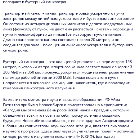
попадают в бустерный синхротрон.
Транспортный канал – канал транспортировки ускоренного пучка
электронов между линейным ускорителем и бустерным синхротроном.
Он состоит из четырех дипольных магнитов и девяти квадрупольных
линз (фокусируют пучок, не дают ему распасться), системы коррекции
пучка и люминофорных датчиков (регистрируют пучок в канале).
Длина транспортного канала составляет около 20 метров, и он
соединяет два зала – помещения линейного ускорителя и бустерного
синхротрона.
Бустерный синхротрон – это кольцевой ускоритель с периметром 158
метров, в который из транспортного канала влетает пучок с энергией
200 МэВ и за 350 миллисекунд ускоряется мощным электромагнитным
полем до рабочей энергии 3000 МэВ. Только после этого пучок
направляется в основное кольцо, или накопитель, где и происходит
генерация синхротронного излучения.
Заместитель министра науки и высшего образования РФ Айрат
Гатиятов прибыл в Новосибирск и присутствовал на мероприятии:
«Сегодня мы отмечаем День российской науки – праздник, который
объединяет всех, кто посвятил себя поиску истины и созданию
будущего. Новосибирская область, с ее легендарным Академгородком
и большим количеством научных организаций, является символом
научного прогресса. Здесь реализуется уникальный проект – источник
синхротронного излучения поколения 4+ (СКИФ). Благодаря