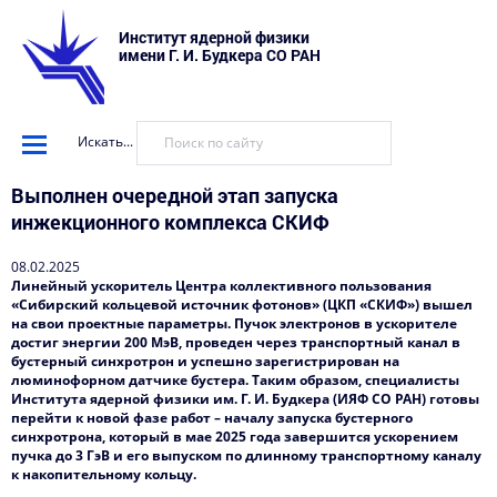
Институт ядерной физики
имени Г. И. Будкера СО РАН
Искать...
Выполнен очередной этап запуска
инжекционного комплекса СКИФ
08.02.2025
Линейный ускоритель Центра коллективного пользования
«Сибирский кольцевой источник фотонов» (ЦКП «СКИФ») вышел
на свои проектные параметры. Пучок электронов в ускорителе
достиг энергии 200 МэВ, проведен через транспортный канал в
бустерный синхротрон и успешно зарегистрирован на
люминофорном датчике бустера. Таким образом, специалисты
Института ядерной физики им. Г. И. Будкера (ИЯФ СО РАН) готовы
перейти к новой фазе работ – началу запуска бустерного
синхротрона, который в мае 2025 года завершится ускорением
пучка до 3 ГэВ и его выпуском по длинному транспортному каналу
к накопительному кольцу.