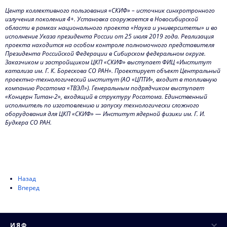
Центр коллективного пользования «СКИФ» – источник синхротронного
излучения поколения 4+. Установка сооружается в Новосибирской
области в рамках национального проекта «Наука и университеты» и во
исполнение Указа президента России от 25 июля 2019 года. Реализация
проекта находится на особом контроле полномочного представителя
Президента Российской Федерации в Сибирском федеральном округе.
Заказчиком и застройщиком ЦКП «СКИФ» выступает ФИЦ «Институт
катализа им. Г. К. Борескова СО РАН». Проектирует объект Центральный
проектно-технологический институт (АО «ЦПТИ», входит в топливную
компанию Росатома «ТВЭЛ»). Генеральным подрядчиком выступает
«Концерн Титан-2», входящий в структуру Росатома. Единственный
исполнитель по изготовлению и запуску технологически сложного
оборудования для ЦКП «СКИФ» — Институт ядерной физики им. Г. И.
Будкера СО РАН.
Назад
Вперед
ИЯФ