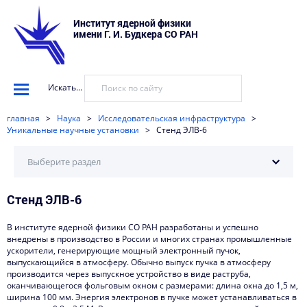
Институт ядерной физики
имени Г. И. Будкера СО РАН
Искать...
главная
>
Наука
>
Исследовательская инфраструктура
>
Уникальные научные установки
>
Стенд ЭЛВ-6
Выберите раздел
Стенд ЭЛВ-6
Регламент доступа к оборудованию
Типовые работы и услуги
В институте ядерной физики СО РАН разработаны и успешно
внедрены в производство в России и многих странах промышленные
Методики измерений
ускорители, генерирующие мощный электронный пучок,
выпускающийся в атмосферу. Обычно выпуск пучка в атмосферу
производится через выпускное устройство в виде раструба,
Перечень оборудования
оканчивающегося фольговым окном с размерами: длина окна до 1,5 м,
ширина 100 мм. Энергия электронов в пучке может устанавливаться в
План работы установки