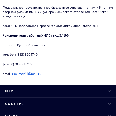
Федеральное государственное бюджетное учреждение науки Институт
ядерной физики им. Г. И. Будкера Сибирского отделения Российской
академии наук
630090, г. Новосибирск, проспект академика Лаврентьева, д. 11
Руководитель работ на УНУ Стенд ЭЛВ-6
Салимов Рустам Абельевич
телефон (383) 3294740
факс: 8(383)3307163
email:
rsalimov41@mail.ru
ИЯФ
Руководство
СОБЫТИЯ
Ученый совет
Научные конференции