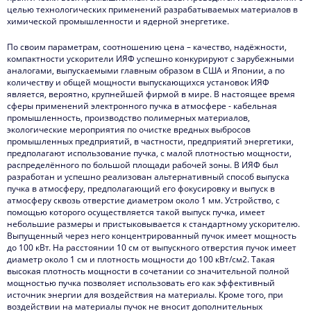
целью технологических применений разрабатываемых материалов в
химической промышленности и ядерной энергетике.
По своим параметрам, соотношению цена – качество, надёжности,
компактности ускорители ИЯФ успешно конкурируют с зарубежными
аналогами, выпускаемыми главным образом в США и Японии, а по
количеству и общей мощности выпускающихся установок ИЯФ
является, вероятно, крупнейшей фирмой в мире. В настоящее время
сферы применений электронного пучка в атмосфере - кабельная
промышленность, производство полимерных материалов,
экологические мероприятия по очистке вредных выбросов
промышленных предприятий, в частности, предприятий энергетики,
предполагают использование пучка, с малой плотностью мощности,
распределённого по большой площади рабочей зоны. В ИЯФ был
разработан и успешно реализован альтернативный способ выпуска
пучка в атмосферу, предполагающий его фокусировку и выпуск в
атмосферу сквозь отверстие диаметром около 1 мм. Устройство, с
помощью которого осуществляется такой выпуск пучка, имеет
небольшие размеры и пристыковывается к стандартному ускорителю.
Выпущенный через него концентрированный пучок имеет мощность
до 100 кВт. На расстоянии 10 см от выпускного отверстия пучок имеет
диаметр около 1 см и плотность мощности до 100 кВт/см2. Такая
высокая плотность мощности в сочетании со значительной полной
мощностью пучка позволяет использовать его как эффективный
источник энергии для воздействия на материалы. Кроме того, при
воздействии на материалы пучок не вносит дополнительных