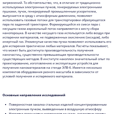
загрязнений. То обстоятельство, что, в отличие от традиционно
используемых электронных пучков, генерируемых электронными
пушками, пучок, генерируемый промышленным ускорителем,
выпускается в среду с атмосферным давлением, позволяет
использовать газовые потоки для транспортировки образующегося
пара по заданной траектории. Формирующийся из смеси пара с
несущим газом аэрозольный поток направляется к месту сбора
нанопорошка. В качестве несущего газа используется либо воздух при
испарении материалов, не подверженных окислению (оксидов), либо
инертный газ. Упомянутые качества пучка позволяют использовать его
для испарения практически любых материалов. Расчёты показывают,
что может быть достигнута производительность получения
наночастиц, существенно превышающая производительности
существующих методов. В институте накоплен значительный опыт по
проектированию, изготовлению и эксплуатации устройств для
получения наноматериалов на стенде ЭЛВ-6. Имеется несколько
комплектов оборудования разного масштаба в зависимости от
условий получения и испаряемого материала.
Основные направления исследований
Поверхностная закалка стальных изделий концентрированным
электронным пучком, вывведенным в воздушную атмосферу
Наплавка порошковых материалов на сталь, титановые сплавы,