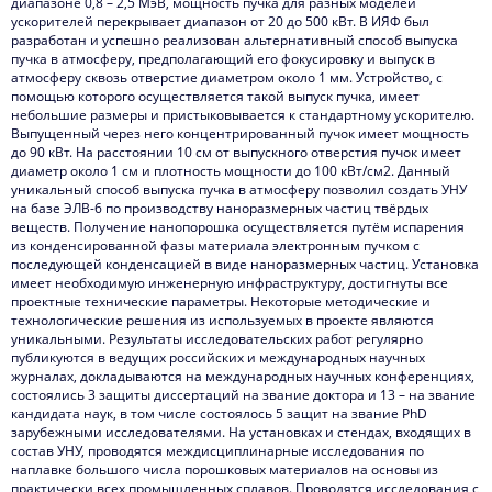
диапазоне 0,8 – 2,5 МэВ, мощность пучка для разных моделей
ускорителей перекрывает диапазон от 20 до 500 кВт. В ИЯФ был
Выполненные работы и услуги
разработан и успешно реализован альтернативный способ выпуска
пучка в атмосферу, предполагающий его фокусировку и выпуск в
Контакты
атмосферу сквозь отверстие диаметром около 1 мм. Устройство, с
помощью которого осуществляется такой выпуск пучка, имеет
небольшие размеры и пристыковывается к стандартному ускорителю.
Выпущенный через него концентрированный пучок имеет мощность
до 90 кВт. На расстоянии 10 см от выпускного отверстия пучок имеет
диаметр около 1 см и плотность мощности до 100 кВт/см2. Данный
уникальный способ выпуска пучка в атмосферу позволил создать УНУ
на базе ЭЛВ-6 по производству наноразмерных частиц твёрдых
веществ. Получение нанопорошка осуществляется путём испарения
из конденсированной фазы материала электронным пучком с
последующей конденсацией в виде наноразмерных частиц. Установка
имеет необходимую инженерную инфраструктуру, достигнуты все
проектные технические параметры. Некоторые методические и
технологические решения из используемых в проекте являются
уникальными. Результаты исследовательских работ регулярно
публикуются в ведущих российских и международных научных
журналах, докладываются на международных научных конференциях,
состоялись 3 защиты диссертаций на звание доктора и 13 – на звание
кандидата наук, в том числе состоялось 5 защит на звание PhD
зарубежными исследователями. На установках и стендах, входящих в
состав УНУ, проводятся междисциплинарные исследования по
наплавке большого числа порошковых материалов на основы из
практически всех промышленных сплавов. Проводятся исследования с