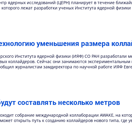
нтр ядерных исследований (ЦЕРН) планирует в течение ближа
 которого лежат разработки ученых Института ядерной физики
технологию уменьшения размера колл
рского Института ядерной физики (ИЯФ) СО РАН разработали м
вых коллайдеров. Сейчас они занимаются экспериментальным 
ообщил журналистам замдиректора по научной работе ИЯФ Евг
удут составлять несколько метров
проходит собрание международной коллаборации AWAKE, на кот
может открыть путь к созданию коллайдеров нового типа, где 