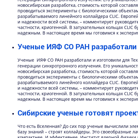
новосибирская разработка, стоимость которой составля
проводиться эксперименты с биологическими объектами
разрабатываемого линейного коллайдера CLIC. Европей
и надежности всей системы, – комментирует руководит
частности, криогенной. В затухательных кольцах CLIC
надежным. В настоящее время мы готовимся к экспери
Ученые ИЯФ СО РАН разработали 
Ученые ИЯФ СО РАН разработали и изготовили для Тех
генерации синхротронного излуче
ния.
Его уникальност
новосибирская разработка, стоимость которой составля
проводиться эксперименты с биологическими объектами
разрабатываемого линейного коллайдера CLIC. Европей
и надежности всей системы, – комментирует руководит
частности, криогенной. В затухательных кольцах CLIC
надежным. В настоящее время мы готовимся к экспери
Сибирские ученые готовят проек
Что есть Вселенная? До сих пор ученые вычислили эле
базу знаний – строят коллайдеры. Это своеобразные ла
компактнее. И эффективнее. Институт ядерной физики