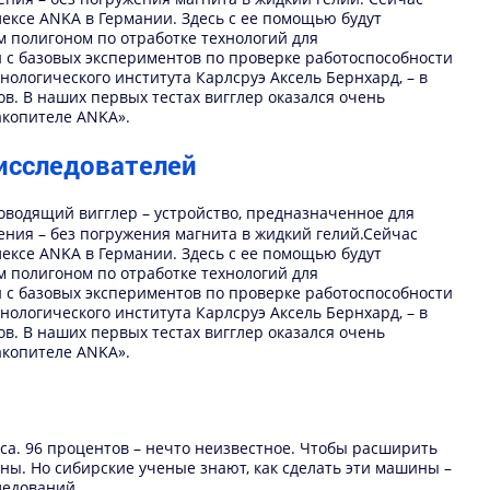
лексе ANKA в Германии. Здесь с ее помощью будут
м полигоном по отработке технологий для
и с базовых экспериментов по проверке работоспособности
ологического института Карлсруэ Аксель Бернхард, – в
в. В наших первых тестах вигглер оказался очень
акопителе ANKA».
исследователей
оводящий вигглер – устройство, предназначенное для
ения – без погружения магнита в жидкий гелий.
С
ейчас
лексе ANKA в Германии. Здесь с ее помощью будут
м полигоном по отработке технологий для
и с базовых экспериментов по проверке работоспособности
ологического института Карлсруэ Аксель Бернхард, – в
в. В наших первых тестах вигглер оказался очень
акопителе ANKA».
са. 96 процентов – нечто неизвестное. Чтобы расширить
мны. Но сибирские ученые знают, как сделать эти машины –
ледований.