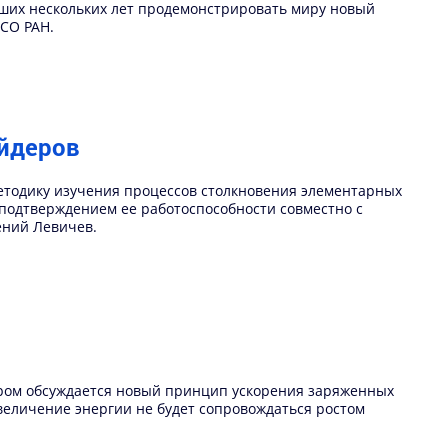
йших нескольких лет продемонстрировать миру новый
 СО РАН.
айдеров
етодику изучения процессов столкновения элементарных
подтверждением ее работоспособности совместно с
ений Левичев.
ором обсуждается новый принцип ускорения заряженных
увеличение энергии не будет сопровождаться ростом