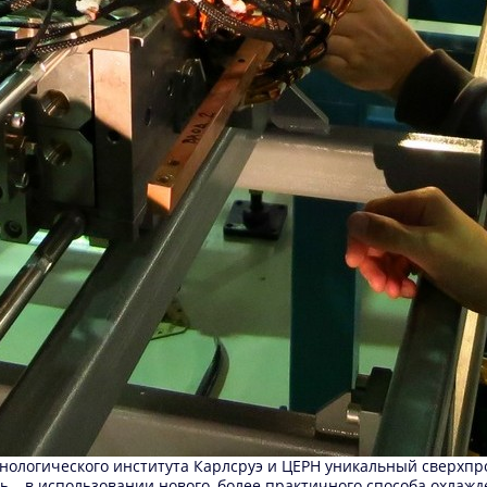
нологического института Карлсруэ и ЦЕРН уникальный сверхпр
ь – в использовании нового, более практичного способа охлажд