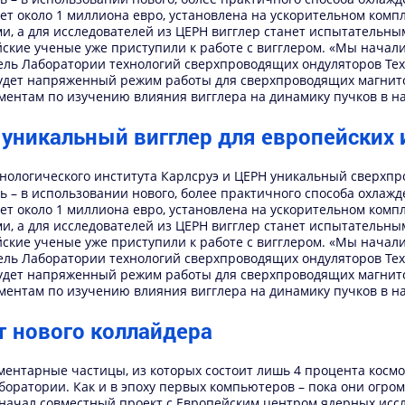
ет около 1 миллиона евро, установлена на ускорительном комп
, а для исследователей из ЦЕРН вигглер станет испытательны
ские ученые уже приступили к работе с вигглером. «Мы начал
ель Лаборатории технологий сверхпроводящих ондуляторов Техн
 будет напряженный режим работы для сверхпроводящих магнито
ментам по изучению влияния вигглера на динамику пучков в н
уникальный вигглер для европейских 
нологического института Карлсруэ и ЦЕРН уникальный сверхпр
ь – в использовании нового, более практичного способа охлажд
ет около 1 миллиона евро, установлена на ускорительном комп
, а для исследователей из ЦЕРН вигглер станет испытательны
ские ученые уже приступили к работе с вигглером. «Мы начал
ель Лаборатории технологий сверхпроводящих ондуляторов Техн
 будет напряженный режим работы для сверхпроводящих магнито
ментам по изучению влияния вигглера на динамику пучков в н
т нового коллайдера
ментарные частицы, из которых состоит лишь 4 процента космо
боратории. Как и в эпоху первых компьютеров – пока они огро
 начал совместный проект с Европейским центром ядерных исс