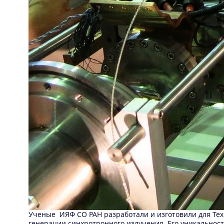
Ученые ИЯФ СО РАН разработали и изготовили для Тех
генерации синхротронного излучения. Его уникальност