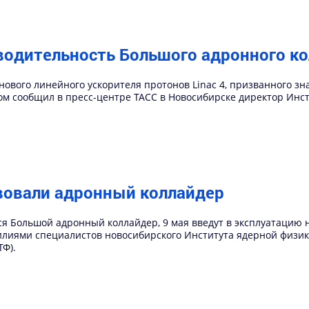
дительность Большого адронного кол
нового линейного ускорителя протонов Linac 4, призванного з
том сообщил в пресс-центре ТАСС в Новосибирске директор Инст
вовали адронный коллайдер
ся Большой адронный коллайдер, 9 мая введут в эксплуатацию
лиями специалистов новосибирского Института ядерной физики
Ф).