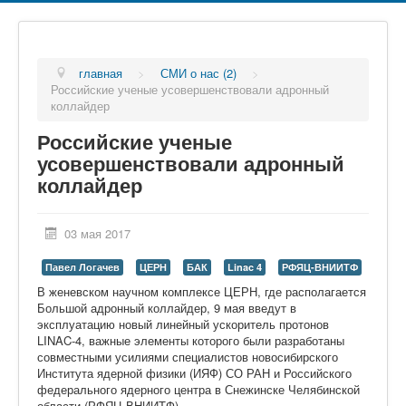
главная
>
СМИ о нас (2)
>
Российские ученые усовершенствовали адронный
коллайдер
Российские ученые
усовершенствовали адронный
коллайдер
03 мая 2017
Павел Логачев
ЦЕРН
БАК
Linac 4
РФЯЦ-ВНИИТФ
В женевском научном комплексе ЦЕРН, где располагается
Большой адронный коллайдер, 9 мая введут в
эксплуатацию новый линейный ускоритель протонов
LINAC-4, важные элементы которого были разработаны
совместными усилиями специалистов новосибирского
Института ядерной физики (ИЯФ) СО РАН и Российского
федерального ядерного центра в Снежинске Челябинской
области (РФЯЦ-ВНИИТФ).