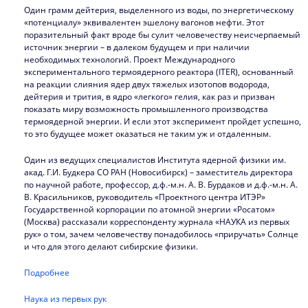
Один грамм дейтерия, выделенного из воды, по энергетическому
«потенциалу» эквивалентен эшелону вагонов нефти. Этот
поразительный факт вроде бы сулит человечеству неисчерпаемый
источник энергии – в далеком будущем и при наличии
необходимых технологий. Проект Международного
экспериментального термоядерного реактора (ITER), основанный
на реакции слияния ядер двух тяжелых изотопов водорода,
дейтерия и трития, в ядро «легкого» гелия, как раз и призван
показать миру возможность промышленного производства
термоядерной энергии. И если этот эксперимент пройдет успешно,
то это будущее может оказаться не таким уж и отдаленным.
Один из ведущих специалистов Института ядерной физики им.
акад. Г.И. Будкера СО РАН (Новосибирск) – заместитель директора
по научной работе, профессор, д.ф.-м.н. А. В. Бурдаков и д.ф.-м.н. А.
В. Красильников, руководитель «Проектного центра ИТЭР»
Государственной корпорации по атомной энергии «Росатом»
(Москва) рассказали корреспонденту журнала «НАУКА из первых
рук» о том, зачем человечеству понадобилось «приручать» Солнце
и что для этого делают сибирские физики.
Подробнее
Наука из первых рук