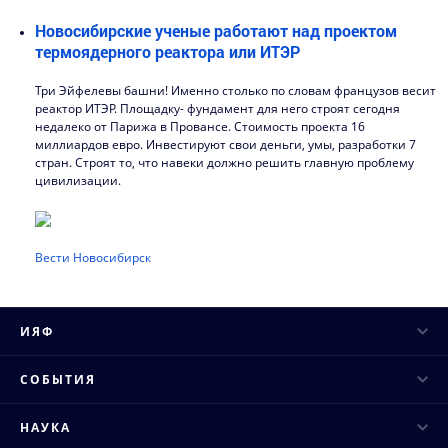
Новосибирские ученые работают над проектом
термоядерного реактора или ИТЭР
Три Эйфелевы башни! Именно столько по словам французов весит
реактор ИТЭР. Площадку- фундамент для него строят сегодня
недалеко от Парижа в Провансе. Стоимость проекта 16
миллиардов евро. Инвестируют свои деньги, умы, разработки 7
стран. Строят то, что навеки должно решить главную проблему
цивилизации.
Вести Новосибирск
ИЯФ
Руководство
СОБЫТИЯ
Ученый совет
Научные конференции
НАУКА
Структура института
Научные семинары