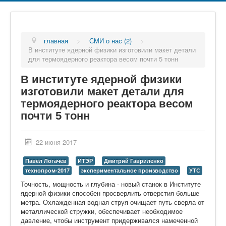
главная
>
СМИ о нас (2)
>
В институте ядерной физики изготовили макет детали
для термоядерного реактора весом почти 5 тонн
В институте ядерной физики
изготовили макет детали для
термоядерного реактора весом
почти 5 тонн
22 июня 2017
Павел Логачев
ИТЭР
Дмитрий Гавриленко
технопром-2017
экспериментальное производство
УТС
Точность, мощность и глубина - новый станок в Институте
ядерной физики способен просверлить отверстия больше
метра. Охлажденная водная струя очищает путь сверла от
металлической стружки, обеспечивает необходимое
давление, чтобы инструмент придерживался намеченной