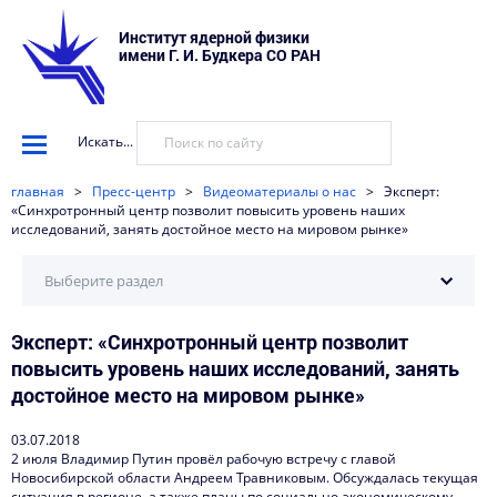
Институт ядерной физики
имени Г. И. Будкера СО РАН
Искать...
главная
>
Пресс-центр
>
Видеоматериалы о нас
>
Эксперт:
«Синхротронный центр позволит повысить уровень наших
исследований, занять достойное место на мировом рынке»
Выберите раздел
Эксперт: «Синхротронный центр позволит
Научные установки
повысить уровень наших исследований, занять
События
достойное место на мировом рынке»
Новости
03.07.2018
2 июля Владимир Путин провёл рабочую встречу с главой
Наука в деталях
Новосибирской области Андреем Травниковым. Обсуждалась текущая
ситуация в регионе, а также планы по социально-экономическому