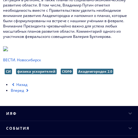
Видеоматериалы о нас
развитию области. В том числе, Владимир Путин отметил
необходимость вместе с Правительством уделить необходимое
Интервью директора
внимание развитию Академгородка и напомнил о планах, которые
были сформулированы на встрече с нашими учёными в феврале.
Внимание Президента чрезвычайно важно для успеха любых
Контакты
масштабных планов развития области. Комментарий одного из
участников февральского совещания Валерия Бухтиярова.
ВЕСТИ. Новосибирск
СИ
физика ускорителей
СКИФ
Академгородок 2.0
Назад
Вперед
ИЯФ
Руководство
СОБЫТИЯ
Ученый совет