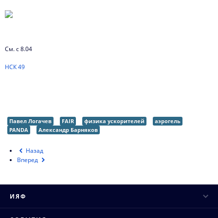
Интервью директора
Контакты
См. с 8.04
НСК 49
Павел Логачев
FAIR
физика ускорителей
аэрогель
PANDA
Александр Барняков
Назад
Вперед
ИЯФ
Руководство