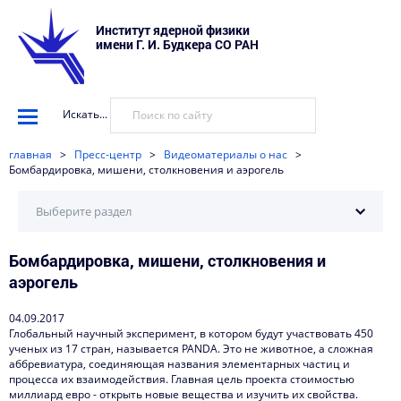
Институт ядерной физики
имени Г. И. Будкера СО РАН
Искать...
главная
>
Пресс-центр
>
Видеоматериалы о нас
>
Бомбардировка, мишени, столкновения и аэрогель
Выберите раздел
Бомбардировка, мишени, столкновения и
Научные установки
аэрогель
События
04.09.2017
Новости
Глобальный научный эксперимент, в котором будут участвовать 450
ученых из 17 стран, называется PANDA. Это не животное, а сложная
Наука в деталях
аббревиатура, соединяющая названия элементарных частиц и
процесса их взаимодействия. Главная цель проекта стоимостью
Видеоматериалы о нас
миллиард евро - открыть новые вещества и изучить их свойства.