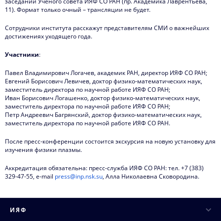
заседаний Ученого совета ИЯФ СО РАН (пр. Академика Лаврентьева,
Видеоматериалы о нас
11). Формат только очный – трансляции не будет.
Интервью директора
Сотрудники института расскажут представителям СМИ о важнейших
достижениях уходящего года.
Контакты
Участники
:
Павел Владимирович Логачев, академик РАН, директор ИЯФ СО РАН;
Евгений Борисович Левичев, доктор физико-математических наук,
заместитель директора по научной работе ИЯФ СО РАН;
Иван Борисович Логашенко, доктор физико-математических наук,
заместитель директора по научной работе ИЯФ СО РАН;
Петр Андреевич Багрянский, доктор физико-математических наук,
заместитель директора по научной работе ИЯФ СО РАН.
После пресс-конференции состоится экскурсия на новую установку для
изучения физики плазмы.
Аккредитация обязательна: пресс-служба ИЯФ СО РАН: тел. +7 (383)
329-47-55, e-mail
press@inp.nsk.su
, Алла Николаевна Сковородина.
ИЯФ