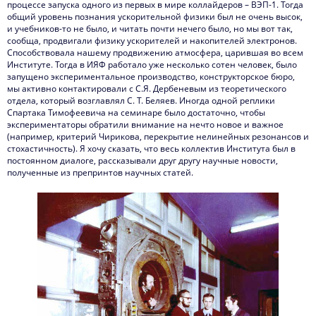
процессе запуска одного из первых в мире коллайдеров – ВЭП-1. Тогда
общий уровень познания ускорительной физики был не очень высок,
и учебников-то не было, и читать почти нечего было, но мы вот так,
сообща, продвигали физику ускорителей и накопителей электронов.
Способствовала нашему продвижению атмосфера, царившая во всем
Институте. Тогда в ИЯФ работало уже несколько сотен человек, было
запущено экспериментальное производство, конструкторское бюро,
мы активно контактировали с С.Я. Дербеневым из теоретического
отдела, который возглавлял С. Т. Беляев. Иногда одной реплики
Спартака Тимофеевича на семинаре было достаточно, чтобы
экспериментаторы обратили внимание на нечто новое и важное
(например, критерий Чирикова, перекрытие нелинейных резонансов и
стохастичность). Я хочу сказать, что весь коллектив Института был в
постоянном диалоге, рассказывали друг другу научные новости,
полученные из препринтов научных статей.