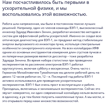
Нам посчастливилось быть первыми в
ускорительной физике, и мы
воспользовались этой возможностью.
Работа шла напряженная, мы были в постоянном поиске лучших
решений. Например, один из членов команды ВЭП-1, высококлассный
инженер Эдуард Иванович Зинин, разработал множество методов и
систем для эффективной работы ускорителей. Именно он создал всю
оптическую диагностику для ВЭП-1, он придумал метод стабилизации
энергии выпускаемого из инжектора пучка, используя спектральные
особенности синхротронного излучения. На всех коллайдерах ИЯФ
одним из основных инструментов измерения длин сгустков пучков и
их поперечных размеров является диссектор – тоже разработка
Эдуарда Зинина. Во время набора статистики при проведении
экспериментов по рассеянию электронов ВЭП-1 работал
круглосуточно, включая субботу и воскресенье. Очень часто с
Германом Михайловичем Тумайкиным мы делили рабочий день на
двоих: 12 часов работал он, 12 – я. Последний год работы ВЭП-1
активно использовался для проведения ускорительных
экспериментов. ВЭП-1 был очень прост в эксплуатации и работе.
Приходишь, включаешь и занимаешься экспериментом. Сейчас это
звучит невероятно, ни один современный коллайдер нельзя включить
в одиночку, а уж тем более получить накопленные пучки. А мы могли, и
это открывало перед нами множество возможностей.