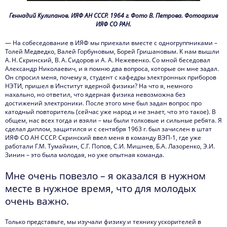
Геннадий Кулипанов. ИЯФ АН СССР. 1964 г. Фото В. Петрова. Фотоархив
ИЯФ СО РАН.
— На собеседование в ИЯФ мы приехали вместе с одногруппниками –
Толей Медведко, Валей Горбуновым, Борей Гришановым. К нам вышли
А. Н. Скринский, В. А. Сидоров и А. А. Нежевенко. Со мной беседовал
Александр Николаевич, и я помню два вопроса, которые он мне задал.
Он спросил меня, почему я, студент с кафедры электронных приборов
НЭТИ, пришел в Институт ядерной физики? На что я, немного
нахально, но ответил, что ядерная физика невозможна без
достижений электроники. После этого мне был задан вопрос про
катодный повторитель (сейчас уже народ и не знает, что это такое). В
общем, нас всех тогда и взяли – мы были толковые и сильные ребята. Я
сделал диплом, защитился и с сентября 1963 г. был зачислен в штат
ИЯФ СО АН СССР. Скринский ввел меня в команду ВЭП-1, где уже
работали Г.М. Тумайкин, С.Г. Попов, С.И. Мишнев, Б.А. Лазоренко, Э.И.
Зинин – это была молодая, но уже опытная команда.
Мне очень повезло – я оказался в нужном
месте в нужное время, что для молодых
очень важно.
Только представьте, мы изучали физику и технику ускорителей в