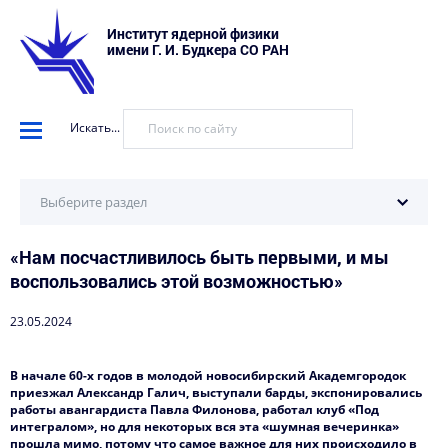
Институт ядерной физики
имени Г. И. Будкера СО РАН
Искать...
Выберите раздел
«Нам посчастливилось быть первыми, и мы
Научные установки
воспользовались этой возможностью»
События
23.05.2024
Новости
Наука в деталях
В начале 60-х годов в молодой новосибирский Академгородок
приезжал Александр Галич, выступали барды, экспонировались
Видеоматериалы о нас
работы авангардиста Павла Филонова, работал клуб «Под
интегралом», но для некоторых вся эта «шумная вечеринка»
прошла мимо, потому что самое важное для них происходило в
Интервью директора