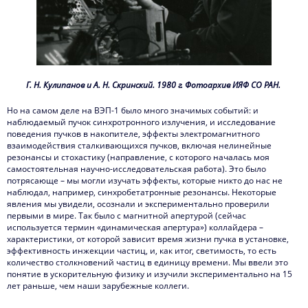
Г. Н. Кулипанов и А. Н. Скринский. 1980 г. Фотоархив ИЯФ СО РАН.
Но на самом деле на ВЭП-1 было много значимых событий: и
наблюдаемый пучок синхротронного излучения, и исследование
поведения пучков в накопителе, эффекты электромагнитного
взаимодействия сталкивающихся пучков, включая нелинейные
резонансы и стохастику (направление, с которого началась моя
самостоятельная научно-исследовательская работа). Это было
потрясающе – мы могли изучать эффекты, которые никто до нас не
наблюдал, например, синхробетатронные резонансы. Некоторые
явления мы увидели, осознали и экспериментально проверили
первыми в мире. Так было с магнитной апертурой (сейчас
используется термин «динамическая апертура») коллайдера –
характеристики, от которой зависит время жизни пучка в установке,
эффективность инжекции частиц, и, как итог, светимость, то есть
количество столкновений частиц в единицу времени. Мы ввели это
понятие в ускорительную физику и изучили экспериментально на 15
лет раньше, чем наши зарубежные коллеги.