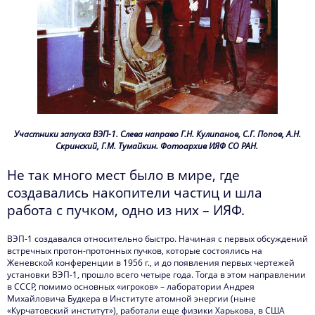
Участники запуска ВЭП-1. Слева направо Г.Н. Кулипанов, С.Г. Попов, А.Н.
Скринский, Г.М. Тумайкин. Фотоархив ИЯФ СО РАН.
Не так много мест было в мире, где
создавались накопители частиц и шла
работа с пучком, одно из них – ИЯФ.
ВЭП-1 создавался относительно быстро. Начиная с первых обсуждений
встречных протон-протонных пучков, которые состоялись на
Женевской конференции в 1956 г., и до появления первых чертежей
установки ВЭП-1, прошло всего четыре года. Тогда в этом направлении
в СССР, помимо основных «игроков» – лаборатории Андрея
Михайловича Будкера в Институте атомной энергии (ныне
«Курчатовский институт»), работали еще физики Харькова, в США