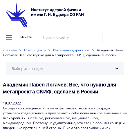
Институт ядерной физики
имени Г. И. Будкера СО РАН
Искать...
главная
>
Пресс-центр
>
Интервью директора
>
Академик Павел
Логачев: Все, что нужно для мегапроекта СКИФ, сделаем в России
Выберите раздел
Академик Павел Логачев: Все, что нужно для
Научные установки
мегапроекта СКИФ, сделаем в России
События
19.07.2022
Новости
Сибирский кольцевой источник фотонов относится к разряду
установок mega-science и привлекает к себе повышенное внимание на
Наука в деталях
всех уровнях - местном, региональном, национальном,
международном. Поэтому неудивительно, что его не обошли санкции,
Видеоматериалы о нас
введенные против нашей страны. В чем это проявилось и как