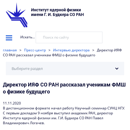
Институт ядерной физики
имени Г. И. Будкера СО РАН
Искать...
главная
>
Пресс-центр
>
Интервью директора
>
Директор ИЯФ
СО РАН рассказал ученикам ФМШ о физике будущего
Выберите раздел
Директор ИЯФ СО РАН рассказал ученикам ФМШ
Научные установки
о физике будущего
События
11.11.2020
Новости
В дистанционном формате начал работу Научный семинар СУНЦ НГУ.
С первым докладом 9 ноября выступил академик РАН, директор
Наука в деталях
Института ядерной физики им. Г.И. Будкера СО РАН Павел
Владимирович Логачев.
Видеоматериалы о нас