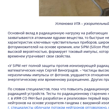
Установка VITA – ускорительны
Основной вклад в радиационную нагрузку на работающих 
захватываются атомными ядрами вещества, то быстрые н
характеристик ключевых чувствительных приборов, широко
фотоумножителей на основе кремния, или SiPM (S
ilicon Pho
высокой вероятностью, формирует токовый импульс, котор
временем утрачивает свои свойства.
«У SiPM нет полной защиты против ионизирующей радиац
математических наук Сергей Виноградов. – Частицы высок
неразличимы импульсы от фотонов, ухудшается отношение
энергетическому или временному разрешению. Других прич
По словам специалистов, пока что повысить радиационну
радиацией устройств. Тесты по радиационному старению 
г. в ИЯФ СО РАН был разработан и реализован первый вари
нейтронов на основе ускорителя-тандема с вакуумной из
г. специалисты облучали потоком нейтронов оптоволокно,