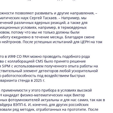
зможности позволяют развивать и другие направления, –
тических наук Сергей Таскаев. – Например, мы
ечений различных ядерных реакций, а также для
иационных условиях, например, в термоядерных
ызовом, потому что мы не только должны были
аботу ежедневно в течение месяца. Благодаря смене
о нейтронов. После успешных испытаний для ЦЕРН на том
 что в ИЯФ СО РАН можно проводить подобного рода
ства с коллаборацией CMS было принято решение
я SiPM с использованием полученного опыта работы на
увствительный элемент детекторов любой ускорительной
го работоспособность под воздействием быстрых
арианта стенда в 2025 г.
 применимости у этого прибора в условиях высокой
Н кандидат физико-математических наук Виктор
ных фотоумножителей актуальны и для нас самих, так как в
йдера ВЭПП-6. И, конечно, для других российских
изовали ряд методик, отработанных на прототипе. После