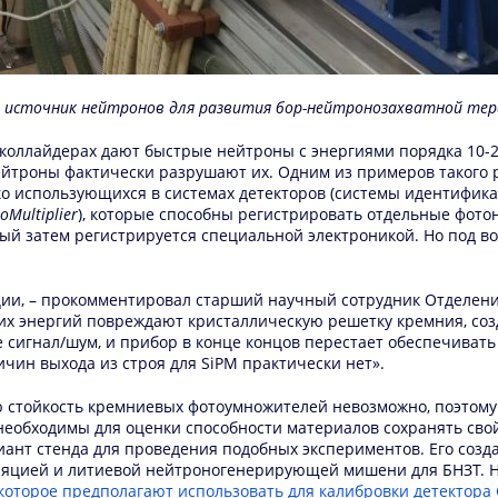
й источник нейтронов для развития бор-нейтронозахватной тера
коллайдерах дают быстрые нейтроны с энергиями порядка 10-2
ейтроны фактически разрушают их. Одним из примеров такого
 использующихся в системах детекторов (системы идентификац
toMultiplier
), которые способны регистрировать отдельные фото
ый затем регистрируется специальной электроникой. Но под в
ии, – прокомментировал старший научный сотрудник Отделени
их энергий повреждают кристаллическую решетку кремния, соз
 сигнал/шум, и прибор в конце концов перестает обеспечивать
ин выхода из строя для SiPM практически нет».
ю стойкость кремниевых фотоумножителей невозможно, поэтом
необходимы для оценки способности материалов сохранять сво
ант стенда для проведения подобных экспериментов. Его создал
оляцией и литиевой нейтроногенерирующей мишени для БНЗТ. Н
 которое предполагают использовать для калибровки детектора