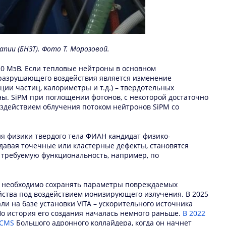
пии (БНЗТ). Фото Т. Морозовой.
0 МэВ. Если тепловые нейтроны в основном
 разрушающего воздействия является изменение
ии частиц, калориметры и т.д.) – твердотельных
ны. SiPM при поглощении фотонов, с некоторой достаточно
оздействием облучения потоком нейтронов SiPM со
я физики твердого тела ФИАН кандидат физико-
давая точечные или кластерные дефекты, становятся
 требуемую функциональность, например, по
у необходимо сохранять параметры повреждаемых
йства под воздействием ионизирующего излучения. В 2025
и на базе установки VITA – ускорительного источника
о история его создания началась немного раньше.
В 2022
 CMS
Большого адронного коллайдера, когда он начнет