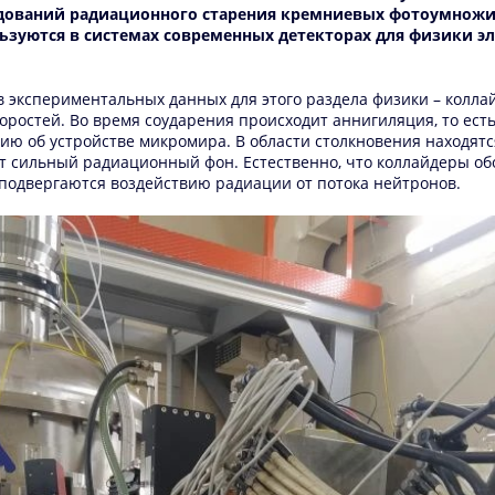
дований радиационного старения кремниевых фотоумножи
зуются в системах современных детекторах для физики эл
 экспериментальных данных для этого раздела физики – коллай
коростей. Во время соударения происходит аннигиляция, то е
цию об устройстве микромира. В области столкновения находят
ет сильный радиационный фон. Естественно, что коллайдеры о
 подвергаются воздействию радиации от потока нейтронов.