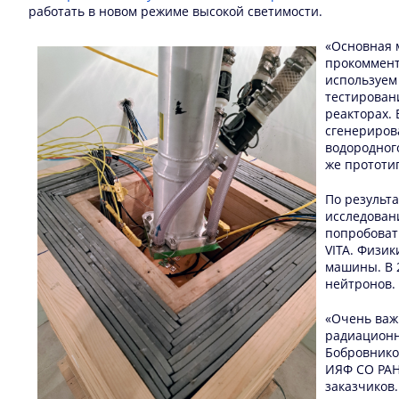
работать в новом режиме высокой светимости.
«Основная м
прокоммент
используем
тестирован
реакторах. 
сгенериров
водородног
же прототи
По результа
исследован
попробоват
VITA. Физи
машины. В 
нейтронов.
«Очень важ
радиационн
Бобровников
ИЯФ СО РАН
заказчиков.