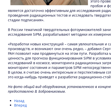
этого пров
пробоя и ф
является достаточно эффективным для исследования радиац
проведения радиационных тестов и исследовать твердоте
стадии подписания».
В России тематикой твердотельных фотоумножителей зани
исследования SiPM, разрабатывают методики их измерений
«Разработки новых конструкций – самая увлекательная и 
производств, и возникают они очень редко, – добавил С
РАН позволит нам продвинуться на этом пути. Разработк
ценность для прогноза функционирования SiPM в условиях
исследований в космосе, мониторинга радиационных загря
мониторинг состояния и параметров SiPM непосредственно 
В целом, я считаю очень интересным и перспективным сот
это когда-нибудь приведет к разработке радиационно-сто
На фото общий вид оборудования, установленного в концен
предоставлено В. Бобровниковым.
Назад
Вперед