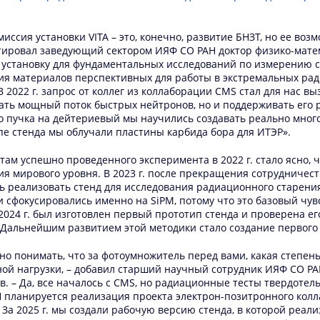
иссия установки VITA – это, конечно, развитие БНЗТ, но ее во
ировал заведующий сектором ИЯФ СО РАН доктор физико-матема
 установку для фундаментальных исследований по измерению с
ия материалов перспективных для работы в экстремальных рад
В 2022 г. запрос от коллег из коллаборации CMS стал для нас в
ать мощный поток быстрых нейтронов, но и поддерживать его р
о пучка на дейтериевый мы научились создавать реально мног
пе стенда мы облучали пластины карбида бора для ИТЭР».
там успешно проведенного эксперимента в 2022 г. стало ясно,
ия мирового уровня. В 2023 г. после прекращения сотрудниче
ь реализовать стенд для исследования радиационного старени
ки сфокусировались именно на SiPM, потому что это базовый ч
2024 г. был изготовлен первый прототип стенда и проверена е
 Дальнейшим развитием этой методики стало создание первого в
но понимать, что за фотоумножитель перед вами, какая степень
ой нагрузки, – добавил старший научный сотрудник ИЯФ СО РА
. – Да, все началось с CMS, но радиационные тесты твердотель
 планируется реализация проекта электрон-позитронного колла
 За 2025 г. мы создали рабочую версию стенда, в которой реал