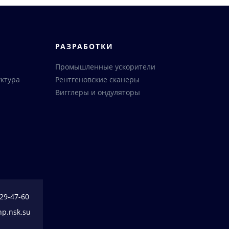
РАЗРАБОТКИ
Промышленные ускорители
ктура
Рентгеновские сканеры
Вигглеры и ондуляторы
329-47-60
np.nsk.su