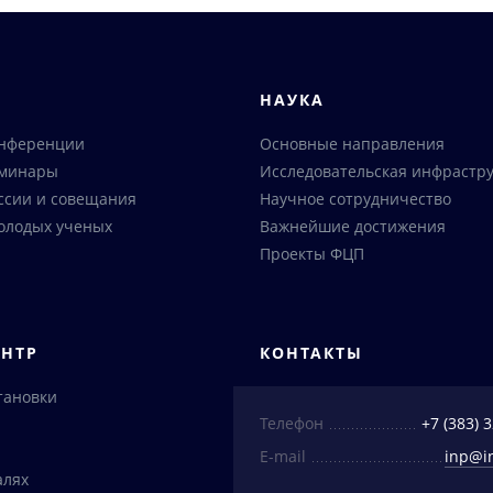
Я
НАУКА
онференции
Основные направления
еминары
Исследовательская инфрастру
ссии и совещания
Научное сотрудничество
олодых ученых
Важнейшие достижения
Проекты ФЦП
ЕНТР
КОНТАКТЫ
тановки
Телефон
+7 (383) 
E-mail
inp@i
алях