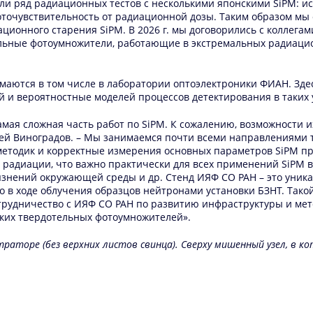
ели ряд радиационных тестов с несколькими японскими SiPM: 
оточувствительность от радиационной дозы. Таким образом мы 
ионного старения SiPM. В 2026 г. мы договорились с коллегам
льные фотоумножители, работающие в экстремальных радиацио
маются в том числе в лаборатории оптоэлектроники ФИАН. Зд
 и вероятностные моделей процессов детектирования в таких 
самая сложная часть работ по SiPM. К сожалению, возможности
ергей Виноградов. – Мы занимаемся почти всеми направлениями
а методик и корректные измерения основных параметров SiPM
 радиации, что важно практически для всех применений SiPM в
знений окружающей среды и др. Стенд ИЯФ СО РАН – это уника
в ходе облучения образцов нейтронами установки БЗНТ. Такой 
рудничество с ИЯФ СО РАН по развитию инфраструктуры и мето
йких твердотельных фотоумножителей».
траторе (без верхних листов свинца). Сверху мишенный узел, в 