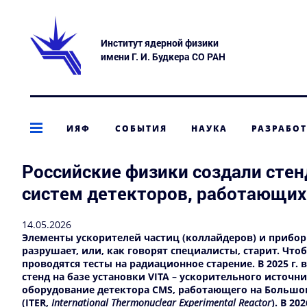
Институт ядерной физики
имени Г. И. Будкера СО РАН
ИЯФ
СОБЫТИЯ
НАУКА
РАЗРАБО
Российские физики создали сте
систем детекторов, работающих
14.05.2026
Элементы ускорителей частиц (коллайдеров) и прибор
разрушает, или, как говорят специалисты, старит. Чт
проводятся тесты на радиационное старение. В 2025 г.
стенд на базе установки
VITA
– ускорительного источни
оборудование детектора
CMS
, работающего на Большо
(ITER,
International Thermonuclear Experimental Reactor
). В 2