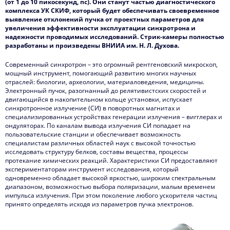
(от 1 до 10 пикосекунд, пс). Они станут частью диагностического
комплекса УК СКИФ, который будет обеспечивать своевременное
выявление отклонений пучка от проектных параметров для
увеличения эффективности эксплуатации синхротрона и
надежности проводимых исследований. Стрик-камеры полностью
разработаны и произведены ВНИИА им. Н. Л. Духова.
Современный синхротрон – это огромный рентгеновский микроскоп,
мощный инструмент, помогающий развитию многих научных
отраслей: биологии, археологии, материаловедения, медицины.
Электронный пучок, разогнанный до релятивистских скоростей и
двигающийся в накопительном кольце установки, испускает
синхротронное излучение (СИ) в поворотных магнитах и
специализированных устройствах генерации излучения – вигглерах и
ондуляторах. По каналам вывода излучения СИ попадает на
пользовательские станции и обеспечивает возможность
специалистам различных областей наук с высокой точностью
исследовать структуру белков, составы вещества, процессы
протекание химических реакций. Характеристики СИ предоставляют
экспериментаторам инструмент исследования, который
одновременно обладает высокой яркостью, широким спектральным
диапазоном, возможностью выбора поляризации, малым временем
импульса излучения. При этом поколение любого ускорителя частиц
принято определять исходя из параметров пучка электронов.