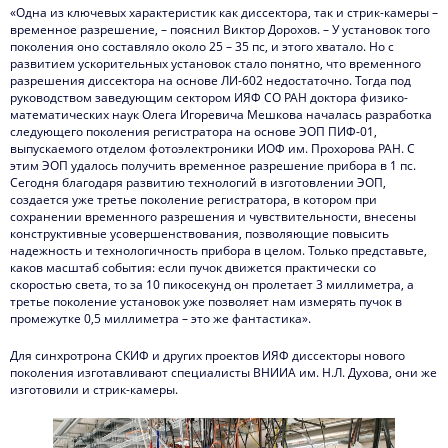
«Одна из ключевых характеристик как диссектора, так и стрик-камеры –
временное разрешение, – пояснил Виктор Дорохов. – У установок того
поколения оно составляло около 25 – 35 пс, и этого хватало. Но с
развитием ускорительных установок стало понятно, что временного
разрешения диссектора на основе ЛИ-602 недостаточно. Тогда под
руководством заведующим сектором ИЯФ СО РАН доктора физико-
математических наук Олега Игоревича Мешкова началась разработка
следующего поколения регистратора на основе ЭОП ПИФ-01,
выпускаемого отделом фотоэлектроники ИОФ им. Прохорова РАН. С
этим ЭОП удалось получить временное разрешение прибора в 1 пс.
Сегодня благодаря развитию технологий в изготовлении ЭОП,
создается уже третье поколение регистратора, в котором при
сохранении временного разрешения и чувствительности, внесены
конструктивные усовершенствования, позволяющие повысить
надежность и технологичность прибора в целом. Только представьте,
каков масштаб события: если пучок движется практически со
скоростью света, то за 10 пикосекунд он пролетает 3 миллиметра, а
третье поколение установок уже позволяет нам измерять пучок в
промежутке 0,5 миллиметра – это же фантастика».
Для синхротрона СКИФ и других проектов ИЯФ диссекторы нового
поколения изготавливают специалисты ВНИИА им. Н.Л. Духова, они же
изготовили и стрик-камеры.