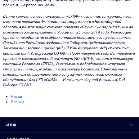
временным разрешением».
Центр коллективного пользования «СКИФ» – источник синхротронного
излучения поколения 4+. Установка сооружается в Новосибирской
области в рамках национального проекта «Наука и университеты» и во
исполнение Указа президента России от 25 июля 2019 года. Реализация
проекта находится на особом контроле полномочного представителя
Президента Российской Федерации в Сибирском федеральном округе.
Заказчиком и застройщиком ЦКП «СКИФ» выступает ФИЦ «Институт
катализа им. Г. К. Борескова СО РАН». Проектирует объект Центральный
проектно-технологический институт (АО «ЦПТИ», входит в топливную
компанию Росатома «ТВЭЛ»). Генеральным подрядчиком выступает
«Концерн Титан-2», входящий в структуру Росатома. Единственный
исполнитель по изготовлению и запуску технологически сложного
оборудования для ЦКП «СКИФ» — Институт ядерной физики им. Г. И.
Будкера СО РАН.
Назад
Вперед
ИЯФ
Руководство