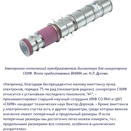
Электронно-оптический преобразователь диссектора для синхротрона
СКИФ. Фото предоставлено ВНИИА им. Н.Л. Духова.
«Например, благодаря беспрецедентно малому эмиттансу пучка
электронов, порядка 75 пм рад (пикометров радиан), синхротрон СКИФ
относится к установкам последнего поколения, “4+”, –
прокомментировал старший научный сотрудник ИЯФ СО РАН и ЦКП
«СКИФ» кандидат технических наук Виктор Дорохов. – Кроме эмиттанса
у электронного сгустка есть и другие параметры, среди которых важное
значение имеют поперечный и продольный размеры. И если
поперечные размеры мы достаточно легко можем измерять, то с
продольными размерами все сложнее, особенно в циклических
ускорителях».