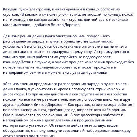
Каждый пучок электронов, инжектируемый в кольцо, состоит из
сгустков. «В каком-то смысле пучок частиц, летающий по кольцу, похож
на гирлянду, где каждая лампочка – сгусток, длиной всего несколько
миллиметров», – добавил Виктор Дорохов.
Для измерения длины пучка электронов, или продольного
распределения заряда в пучке, в большинстве циклических
ускорителей используются бесконтактные оптические датчики. Эти
диагностики относятся к неразрушающему типу. Их преимущество в
том, что принцип работы этих устройств не подразумевает
взаимодействия с пучком, а значит процесс измерения происходит без
потерь частиц из исследуемого объекта, и может проходить в
непрерывном режиме в момент эксплуатации установки.
«Для измерения продольного распределения заряда в пучке, то есть
длины пучка, в ускорителях широко используются стрик-камеры и
диссекторы. По принципу действия и конструктивно эти устройства
похожи, но все же не равнозначны, поэтому способны дополнять друг
друга, – добавил Виктор Дорохов. – Как правило, стрик-камера работает
во время эксперимента, требующего однопролетного наблюдения.
Она выключается по его окончании. А вот диссекторы работают в
непрерывном режиме десятилетиями в процессе рутинной
эксплуатации установок. Объединяя действие этих двух видов
оборудования, мы получаем универсальный набор дополняющих друг
друга средств диагностики».