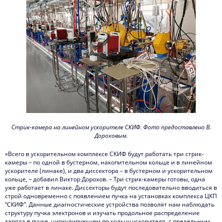
Стрик-камера на линейном ускорителе СКИФ. Фото предоставлено В.
Дороховым.
«Всего в ускорительном комплексе СКИФ будут работать три стрик-
камеры – по одной в бустерном, накопительном кольце и в линейном
ускорителе (линаке), и два диссектора – в бустерном и ускорительном
кольце, – добавил Виктор Дорохов. – Три стрик-камеры готовы, одна
уже работает в линаке. Диссекторы будут последовательно вводиться в
строй одновременно с появлением пучка на установках комплекса ЦКП
“СКИФ”. Данные диагностические устройства позволят нам наблюдать
структуру пучка электронов и изучать продольное распределение
заряда в пучке, циркулирующем по кольцу ускорителя, с предельным