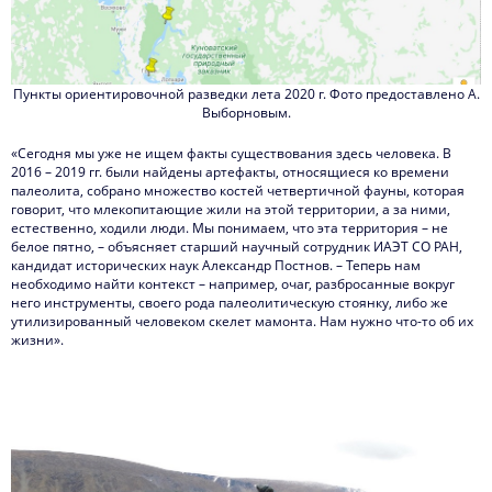
Пункты ориентировочной разведки лета 2020 г. Фото предоставлено А.
Выборновым.
«Сегодня мы уже не ищем факты существования здесь человека. В
2016 – 2019 гг. были найдены артефакты, относящиеся ко времени
палеолита, собрано множество костей четвертичной фауны, которая
говорит, что млекопитающие жили на этой территории, а за ними,
естественно, ходили люди. Мы понимаем, что эта территория – не
белое пятно, – объясняет старший научный сотрудник ИАЭТ СО РАН,
кандидат исторических наук Александр Постнов. – Теперь нам
необходимо найти контекст – например, очаг, разбросанные вокруг
него инструменты, своего рода палеолитическую стоянку, либо же
утилизированный человеком скелет мамонта. Нам нужно что-то об их
жизни».