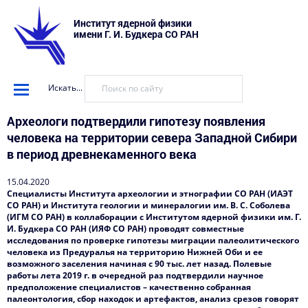
Институт ядерной физики
имени Г. И. Будкера СО РАН
Искать...
Археологи подтвердили гипотезу появления
человека на территории севера Западной Сибири
в период древнекаменного века
15.04.2020
Специалисты Института археологии и этнографии СО РАН (ИАЭТ
СО РАН) и Института геологии и минералогии им. В. С. Соболева
(ИГМ СО РАН) в коллаборации с Институтом ядерной физики им. Г.
И. Будкера СО РАН (ИЯФ СО РАН) проводят совместные
исследования по проверке гипотезы миграции палеолитического
человека из Предуралья на территорию Нижней Оби и ее
возможного заселения начиная с 90 тыс. лет назад. Полевые
работы лета 2019 г. в очередной раз подтвердили научное
предположение специалистов – качественно собранная
палеонтология, сбор находок и артефактов, анализ срезов говорят