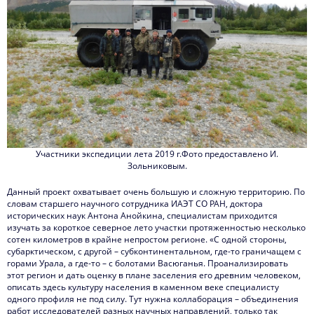
Участники экспедиции лета 2019 г.Фото предоставлено И.
Зольниковым.
Данный проект охватывает очень большую и сложную территорию. По
словам старшего научного сотрудника ИАЭТ СО РАН, доктора
исторических наук Антона Анойкина, специалистам приходится
изучать за короткое северное лето участки протяженностью несколько
сотен километров в крайне непростом регионе. «С одной стороны,
субарктическом, с другой – субконтинентальном, где-то граничащем с
горами Урала, а где-то – с болотами Васюганья. Проанализировать
этот регион и дать оценку в плане заселения его древним человеком,
описать здесь культуру населения в каменном веке специалисту
одного профиля не под силу. Тут нужна коллаборация – объединения
работ исследователей разных научных направлений, только так