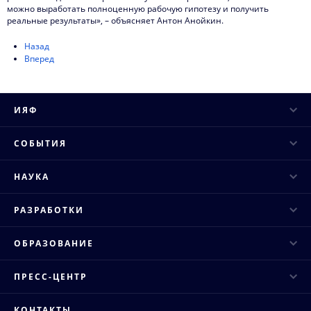
можно выработать полноценную рабочую гипотезу и получить
реальные результаты», – объясняет Антон Анойкин.
Назад
Вперед
ИЯФ
Руководство
СОБЫТИЯ
Ученый совет
Научные конференции
НАУКА
Структура института
Научные семинары
Основные направления
Конкурсы и аттестация
РАЗРАБОТКИ
Научные сессии и совещания
Исследовательская инфраструктура
Публикации
Промышленные ускорители
Конкурсы молодых ученых
ОБРАЗОВАНИЕ
Научное сотрудничество
Противодействие коррупции
Рентгеновские сканеры
Базовые кафедры
Важнейшие достижения
ПРЕСС-ЦЕНТР
Вигглеры и ондуляторы
Диссертационные советы
Проекты ФЦП
Научные установки
КОНТАКТЫ