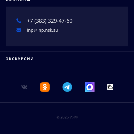
Аспирантура
События
Соискателям ученых степеней
Новости
+7 (383) 329-47-60
Наука в деталях
inp@inp.nsk.su
Видеоматериалы о нас
Интервью директора
Контакты
ЭКСКУРСИИ
© 2026 ИЯФ