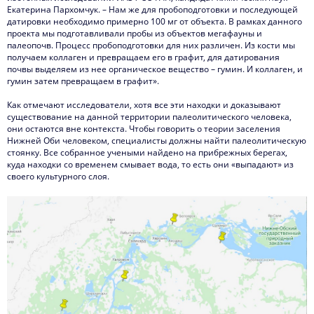
Екатерина Пархомчук. – Нам же для пробоподготовки и последующей
датировки необходимо примерно 100 мг от объекта. В рамках данного
проекта мы подготавливали пробы из объектов мегафауны и
палеопочв. Процесс пробоподготовки для них различен. Из кости мы
получаем коллаген и превращаем его в графит, для датирования
почвы выделяем из нее органическое вещество – гумин. И коллаген, и
гумин затем превращаем в графит».
Как отмечают исследователи, хотя все эти находки и доказывают
существование на данной территории палеолитического человека,
они остаются вне контекста. Чтобы говорить о теории заселения
Нижней Оби человеком, специалисты должны найти палеолитическую
стоянку. Все собранное учеными найдено на прибрежных берегах,
куда находки со временем смывает вода, то есть они «выпадают» из
своего культурного слоя.