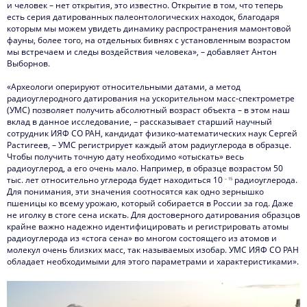
и человек – нет открытия, это известно. Открытие в том, что теперь
есть серия датированных палеонтологических находок, благодаря
которым мы можем увидеть динамику распространения мамонтовой
фауны, более того, на отдельных бивнях с установленным возрастом
мы встречаем и следы воздействия человека», – добавляет Антон
Выборнов.
«Археологи оперируют относительными датами, а метод
радиоуглеродного датирования на ускорительном масс-спектрометре
(УМС) позволяет получить абсолютный возраст объекта – в этом наш
вклад в данное исследование, – рассказывает старший научный
сотрудник ИЯФ СО РАН, кандидат физико-математических наук Сергей
Растигеев, – УМС регистрирует каждый атом радиуглерода в образце.
Чтобы получить точную дату необходимо «отыскать» весь
радиоуглерод, а его очень мало. Например, в образце возрастом 50
тыс. лет относительно углерода будет находиться 10
радиоуглерода.
– 15
Для понимания, эти значения соотносятся как одно зернышко
пшеницы ко всему урожаю, который собирается в России за год. Даже
не иголку в стоге сена искать. Для достоверного датирования образцов
крайне важно надежно идентифицировать и регистрировать атомы
радиоуглерода из «стога сена» во многом состоящего из атомов и
молекул очень близких масс, так называемых изобар. УМС ИЯФ СО РАН
обладает необходимыми для этого параметрами и характеристиками».