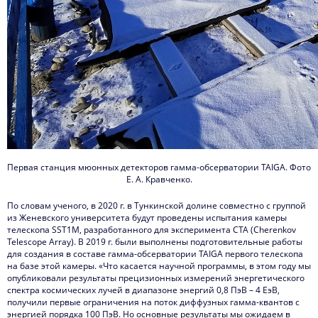
Первая станция мюонных детекторов гамма-обсерватории TAIGA. Фото
Е. А. Кравченко.
По словам ученого, в 2020 г. в Тункинской долине совместно с группой
из Женевского университета будут проведены испытания камеры
телескопа SST1M, разработанного для эксперимента CTA (Cherenkov
Telescope Array). В 2019 г. были выполнены подготовительные работы
для создания в составе гамма-обсерватории TAIGA первого телескопа
на базе этой камеры. «Что касается научной программы, в этом году мы
опубликовали результаты прецизионных измерений энергетического
спектра космических лучей в диапазоне энергий 0,8 ПэВ – 4 ЕэВ,
получили первые ограничения на поток диффузных гамма-квантов с
энергией порядка 100 ПэВ. Но основные результаты мы ожидаем в