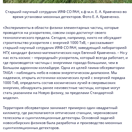
Старший научный сотрудник ИЯФ СО РАН, к.ф-м.н. Е. А. Кравченко во
время установки мюонных детекторов. Фото Е. А. Кравченко.
«Эксперименты в области физики элементарных частиц, которые
проводятся на ускорителях, совсем скоро достигнут своего
технологического предела. Сегодня, например, никто не обсуждает
строительство ускорителя с энергией 1000 ТэВ, – рассказывает
старший научный сотрудник ИЯФ СО РАН, заведующий лабораторией
НГУ, кандидат физико-математических наук Евгений Кравченко. – Но у
нас есть космос – «природный» ускоритель, который всегда работает, и
где производятся частицы с энергиями гораздо большими, чем в
Большом адронном коллайдере. Одна из целей гамма-обсерватории
TAIGA – наблюдать небо в новом энергетическом диапазоне. Мы
надеемся, открыть источники космических лучей с энергией порядка
1000 ТэВ, определить состав космических лучей в сверхвысоких
энергиях, обнаружить ранее неизвестные частицы, которые могут
стать указанием на Новую физику, за пределами Стандартной
модели».
Территория обсерватории занимает примерно один квадратный
километр, где располагаются оптические станции, черенковские
телескопы и сцинтилляционные детекторы. Основной задачей
новосибирских физиков была разработка и производство мюонных
сцинтилляционных детекторов.