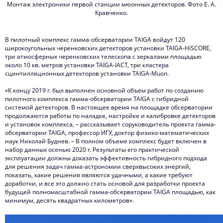
Монтаж электроники первой станции мюонных детекторов. Фото Е. А.
Кравченко.
В пилотный комплекс гамма-обсерватории TAIGA войдут 120
широкоугольных черенковских детекторов установки TAIGA-HiSCORE,
три атмосферных черенковских телескопа с зеркалами площадью
около 10 кв. метров установки TAIGA-IACT, три кластера
сцинтилляционных детекторов установки TAIGA-Muon.
«К концу 2019 г. был выполнен основной объем работ по созданию
пилотного комплекса гамма-обсерватории TAIGA с гибридной
системой детекторов. В настоящее время на площадке обсерватории
продолжаются работы по наладке, настройке и калибровке детекторов
и установок комплекса, – рассказывает соруководитель проекта гамма-
обсерватории TAIGA, профессор ИГУ, доктор физико-математических
наук Николай Буднев. – В полном объеме комплекс будет включен в
набор данных осенью 2020 г. Результаты его практической
эксплуатации должны доказать эффективность гибридного подхода
для решения задач гамма-астрономии сверхвысоких энергий,
показать, какие решения являются удачными, а какие требуют
доработки, и все это должно стать основой для разработки проекта
будущей полномасштабной гамма-обсерватории TAIGA площадью, как
минимум, десять квадратных километров».