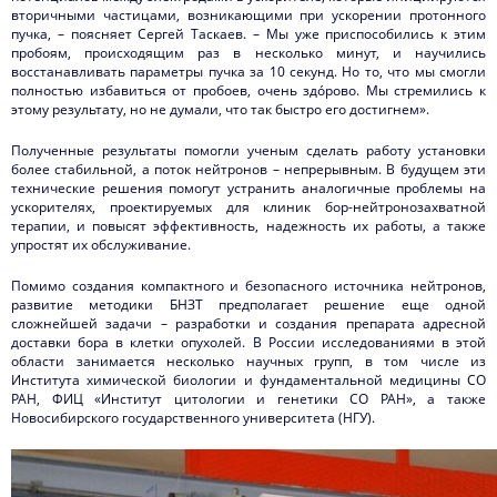
вторичными частицами, возникающими при ускорении протонного
пучка, – поясняет Сергей Таскаев. – Мы уже приспособились к этим
пробоям, происходящим раз в несколько минут, и научились
восстанавливать параметры пучка за 10 секунд. Но то, что мы смогли
полностью избавиться от пробоев, очень здóрово. Мы стремились к
этому результату, но не думали, что так быстро его достигнем».
Полученные результаты помогли ученым сделать работу установки
более стабильной, а поток нейтронов – непрерывным. В будущем эти
технические решения помогут устранить аналогичные проблемы на
ускорителях, проектируемых для клиник бор-нейтронозахватной
терапии, и повысят эффективность, надежность их работы, а также
упростят их обслуживание.
Помимо создания компактного и безопасного источника нейтронов,
развитие методики БНЗТ предполагает решение еще одной
сложнейшей задачи – разработки и создания препарата адресной
доставки бора в клетки опухолей. В России исследованиями в этой
области занимается несколько научных групп, в том числе из
Института химической биологии и фундаментальной медицины СО
РАН, ФИЦ «Институт цитологии и генетики СО РАН», а также
Новосибирского государственного университета (НГУ).