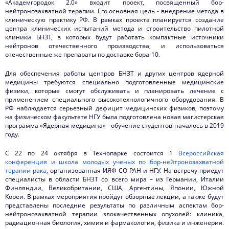
«Академгородок 2.0» входит проект, посвященный бор-
нейтронозахватной терапии. Его основная цель - внедрение метода в
клиническую практику РФ. В рамках проекта планируется создание
центра клинических испытаний метода и строительство пилотной
клиники БНЗТ, в которых будут работать компактные источники
нейтронов отечественного производства, и использоваться
отечественные же препараты по доставке бора-10.
Для обеспечения работы центров БНЗТ и других центров ядерной
медицины требуются специально подготовленные медицинские
физики, которые смогут обслуживать и планировать лечение с
применением специального высокотехнологичного оборудования. В
РФ наблюдается серьезный дефицит медицинских физиков, поэтому
на физическом факультете НГУ была подготовлена новая магистерская
программа «Ядерная медицина» - обучение студентов началось в 2019
году.
С 22 по 24 октября в Технопарке состоится
1 Всероссийская
конференция и школа молодых ученых по бор-нейтронозахватной
терапии рака
, организованная ИЯФ СО РАН и НГУ. На встречу приедут
специалисты в области БНЗТ со всего мира – из Германии, Италии
Финляндии, Великобритании, США, Аргентины, Японии, Южной
Кореи. В рамках мероприятия пройдут обзорные лекции, а также будут
представлены последние результаты по различным аспектам бор-
нейтронозахватной терапии злокачественных опухолей: клиника,
радиационная биология, химия и фармакология, физика и инженерия.