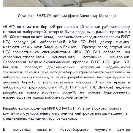
Установка БНЗТ. Общий вид (фото: Александр Макаров)
«В НГУ по тематике бор-нейтронозахватной терапии работают сразу
несколько лабораторий, которые были созданы в рамках программы
«5-100» несколько лет назад, – рассказывает координатор проекта БНЗТ
НГУ, заведующий лабораторией ИЯФ СО РАН, доктор физико-
математических наук Владимир Блинов. – Прежде всего, сотрудники
НГУ совместно со специалистами ИЯФ СО РАН работают над
усовершенствованием компактного источника нейтронов.
Лаборатория медико-биологических проблем БНЗТ НГУ (рук. В.В.
Каныгин) проводит доклинические испытания медицинской
технологии лечения рака методом бор-нейтронозахватной терапии на
лабораторных животных, а также разрабатывает вектора адресной
доставки бора-10 с использованием липосом. В то же время в
лаборатории радиобиологии ФЕН НГУ (рук. Г.Л. Дианов) ведется
разработка нового носителя бора-10 на основе борированных
нуклеотидов методами комбинаторной химии».
Разработки сотрудников ИЯФ СО РАН и НГУ легли в основу проекта
компактного ускорительного источника нейтронов для размещения в
специальных медицинских учреждениях.
В программу развития Новосибирского научного центра