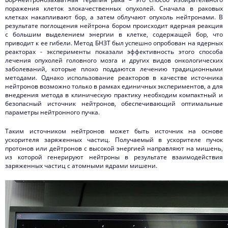
поражения клеток злокачественных опухолей. Сначала в раковых
клетках накапливают бор, а затем облучают опухоль нейтронами. В
результате поглощения нейтрона бором происходит ядерная реакция
с большим выделением энергии в клетке, содержащей бор, что
приводит к ее гибели. Метод БНЗТ был успешно опробован на ядерных
реакторах - эксперименты показали эффективность этого способа
лечения опухолей головного мозга и других видов онкологических
заболеваний, которые плохо поддаются лечению традиционными
методами. Однако использование реакторов в качестве источника
нейтронов возможно только в рамках единичных экспериментов, а для
внедрения метода в клиническую практику необходим компактный и
безопасный источник нейтронов, обеспечивающий оптимальные
параметры нейтронного пучка.
Таким источником нейтронов может быть источник на основе
ускорителя заряженных частиц. Получаемый в ускорителе пучок
протонов или дейтронов с высокой энергией направляют на мишень,
из которой генерируют нейтроны в результате взаимодействия
заряженных частиц с атомными ядрами мишени.