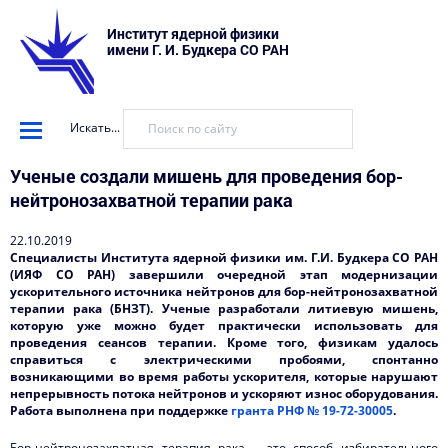
Институт ядерной физики
имени Г. И. Будкера СО РАН
Искать...
Ученые создали мишень для проведения бор-
нейтронозахватной терапии рака
22.10.2019
Специалисты Института ядерной физики им. Г.И. Будкера СО РАН
(ИЯФ СО РАН) завершили очередной этап модернизации
ускорительного источника нейтронов для бор-нейтронозахватной
терапии рака (БНЗТ). Ученые разработали литиевую мишень,
которую уже можно будет практически использовать для
проведения сеансов терапии. Кроме того, физикам удалось
справиться с электрическими пробоями, спонтанно
возникающими во время работы ускорителя, которые нарушают
непрерывность потока нейтронов и ускоряют износ оборудования.
Работа выполнена при поддержке
гранта РНФ № 19-72-30005
.
Бор-нейтронозахватная терапия рака – это способ избирательного