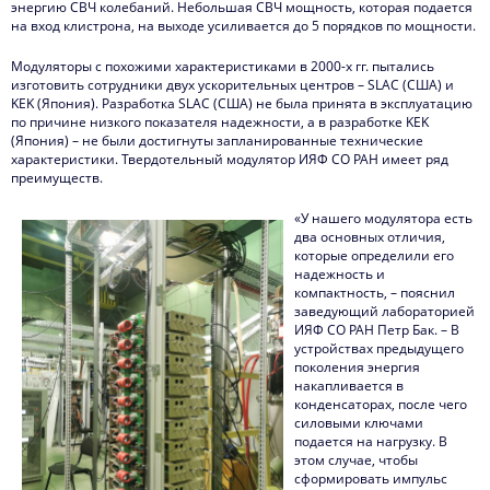
энергию СВЧ колебаний. Небольшая СВЧ мощность, которая подается
на вход клистрона, на выходе усиливается до 5 порядков по мощности.
Модуляторы с похожими характеристиками в 2000-х гг. пытались
изготовить сотрудники двух ускорительных центров – SLAC (США) и
KEK (Япония). Разработка SLAC (США) не была принята в эксплуатацию
по причине низкого показателя надежности, а в разработке KEK
(Япония) – не были достигнуты запланированные технические
характеристики. Твердотельный модулятор ИЯФ СО РАН имеет ряд
преимуществ.
«У нашего модулятора есть
два основных отличия,
которые определили его
надежность и
компактность, – пояснил
заведующий лабораторией
ИЯФ СО РАН Петр Бак. – В
устройствах предыдущего
поколения энергия
накапливается в
конденсаторах, после чего
силовыми ключами
подается на нагрузку. В
этом случае, чтобы
сформировать импульс