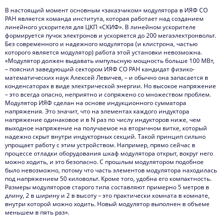
В настоящий момент основным «заказчиком» модулятора в ИЯФ СО
РАН является команда института, которая работает над созданием
линейного ускорителя для ЦКП «СКИФ». В линейном ускорителе
формируется пучок электронов и ускоряется до 200 мегаэлектронвольт.
Без современного и надежного модулятора (и клистрона, частью
которого является модулятор) работа этой установки невозможна.
«Модулятор должен выдавать импульсную мощность больше 100 МВт,
– пояснил заведующий сектором ИЯФ СО РАН кандидат физико-
математических наук Алексей Левичев, – и обычно она запасается в
конденсаторах в виде электрической энергии. Но высокое напряжение
– это всегда опасно, неприятно и сопряжено со множеством проблем.
Модулятор ИЯФ сделан на основе индукционного сумматора
напряжения. Это значит, что на элементах каждого индуктора
напряжение одинаковое и в N раз по числу индукторов ниже, чем
выходное напряжение на получаемое на вторичном витке, который
надежно скрыт внутри индукторных секций. Такой принцип сильно
упрощает работу с этим устройством. Например, прямо сейчас в
процессе отладки оборудования шкаф модулятора открыт, вокруг него
можно ходить, и это безопасно. С прошлым модулятором подобное
было невозможно, потому что часть элементов модулятора находилась
под напряжением 50 киловольт. Кроме того, удобна его компактность.
Размеры модуляторов старого типа составляют примерно 5 метров в
длину, 2 в ширину и 2 в высоту – это практически комната в комнате,
внутри которой можно ходить. Новый модулятор выполнен в объеме
меньшем в пять раз».