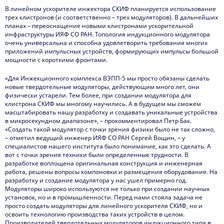
В линейном ускорителе инжектора СКИФ планируется использование
трех клистронов (и соответственно – трех модуляторов). В дальнейших
планах – переоснащение новыми клистронами ускорительной
инфраструктуры ИЯФ СО РАН. Топология индукционного модулятора
очень универсальна и способна удовлетворить требования многих
приложений импульсных устройств, формирующих импульсы большой
мощности с короткими фронтами.
«Для Инжекционного комплекса ВЭПП-5 мы просто обязаны сделать
новые твердотельные модуляторы, действующим много лет, они
физически устарели. Тем более, при создании модулятора для
клистрона СКИФ мы многому научились. А в будущем мы сможем
масштабировать нашу разработку и создавать уникальные устройства
в микросекундном диапазоне», – прокомментировал Петр Бак.
«Создать такой модулятор с точки зрения физики было не так сложно,
– отметил ведущий инженер ИЯФ СО РАН Сергей Вощин, – у
специалистов нашего института было понимание, как это сделать. А
вот с точки зрения техники были определенные трудности. В
разработке воплощена оригинальная конструкция и инженерная
работа, решены вопросы компоновки и размещения оборудования. На
разработку и создание модулятора у нас ушел примерно год.
Модуляторы широко используются не только при создании научных
установок, но и в промышленности. Перед нами стояла задача не
просто создать модуляторы для линейного ускорителя СКИФ, но и
освоить технологию производства таких устройств в целом.
Производителей твердотельных модуляторов индукционного типа в