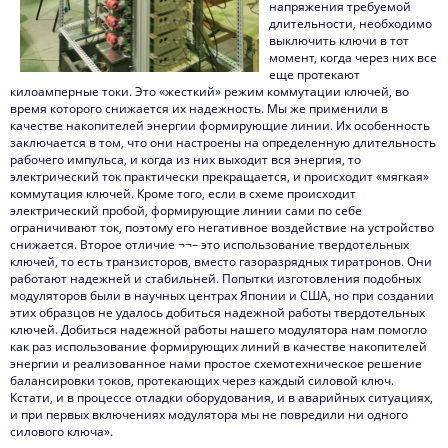
напряжения требуемой
длительности, необходимо
выключить ключи в тот
момент, когда через них все
еще протекают
килоамперные токи. Это «жесткий» режим коммутации ключей, во
время которого снижается их надежность. Мы же применили в
качестве накопителей энергии формирующие линии. Их особенность
заключается в том, что они настроены на определенную длительность
рабочего импульса, и когда из них выходит вся энергия, то
электрический ток практически прекращается, и происходит «мягкая»
коммутация ключей. Кроме того, если в схеме происходит
электрический пробой, формирующие линии сами по себе
ограничивают ток, поэтому его негативное воздействие на устройство
снижается. Второе отличие ¬¬– это использование твердотельных
ключей, то есть транзисторов, вместо газоразрядных тиратронов. Они
работают надежней и стабильней. Попытки изготовления подобных
модуляторов были в научных центрах Японии и США, но при создании
этих образцов не удалось добиться надежной работы твердотельных
ключей. Добиться надежной работы нашего модулятора нам помогло
как раз использование формирующих линий в качестве накопителей
энергии и реализованное нами простое схемотехническое решение
балансировки токов, протекающих через каждый силовой ключ.
Кстати, и в процессе отладки оборудования, и в аварийных ситуациях,
и при первых включениях модулятора мы не повредили ни одного
силового ключа».