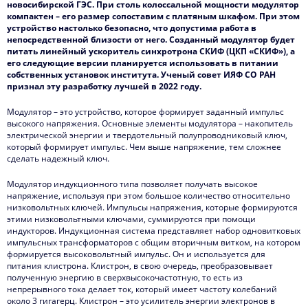
новосибирской ГЭС. При столь колоссальной мощности модулятор
компактен – его размер сопоставим с платяным шкафом. При этом
устройство настолько безопасно, что допустима работа в
непосредственной близости от него. Созданный модулятор будет
питать линейный ускоритель синхротрона СКИФ (ЦКП «СКИФ»), а
его следующие версии планируется использовать в питании
собственных установок института. Ученый совет ИЯФ СО РАН
признал эту разработку лучшей в 2022 году.
Модулятор – это устройство, которое формирует заданный импульс
высокого напряжения. Основные элементы модулятора – накопитель
электрической энергии и твердотельный полупроводниковый ключ,
который формирует импульс. Чем выше напряжение, тем сложнее
сделать надежный ключ.
Модулятор индукционного типа позволяет получать высокое
напряжение, используя при этом большое количество относительно
низковольтных ключей. Импульсы напряжения, которые формируются
этими низковольтными ключами, суммируются при помощи
индукторов. Индукционная система представляет набор одновитковых
импульсных трансформаторов с общим вторичным витком, на котором
формируется высоковольтный импульс. Он и используется для
питания клистрона. Клистрон, в свою очередь, преобразовывает
полученную энергию в сверхвысокочастотную, то есть из
непрерывного тока делает ток, который имеет частоту колебаний
около 3 гигагерц. Клистрон – это усилитель энергии электронов в