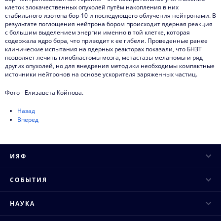
клеток злокачественных опухолей путём накопления в них
стабильного изотопа бор-10 и последующего облучения нейтронами. В
результате поглощения нейтрона бором происходит ядерная реакция
с большим выделением энергии именно в той клетке, которая
содержала ядро бора, что приводит к ее гибели. Проведенные ранее
клинические испытания на ядерных реакторах показали, что БНЗТ
позволяет лечить глиобластомы мозга, метастазы меланомы и ряд
других опухолей, но для внедрения методики необходимы компактные
источники нейтронов на основе ускорителя заряженных частиц.
Фото - Елизавета Койнова.
Назад
Вперед
ИЯФ
Руководство
СОБЫТИЯ
Ученый совет
Научные конференции
НАУКА
Структура института
Научные семинары
Основные направления