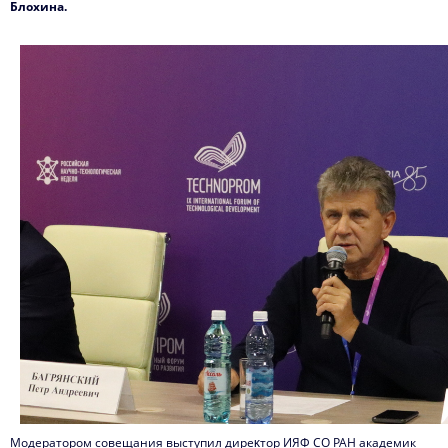
Блохина.
Модератором совещания выступил диреĸтор ИЯФ СО РАН академик