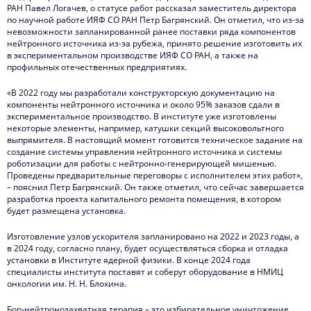
РАН Павел Логачев, о статусе работ рассказал заместитель директора
по научной работе ИЯФ СО РАН Петр Багрянский. Он отметил, что из-за
невозможности запланированной ранее поставки ряда компонентов
нейтронного источника из-за рубежа, принято решение изготовить их
в экспериментальном производстве ИЯФ СО РАН, а также на
профильных отечественных предприятиях.
«В 2022 году мы разработали конструкторскую документацию на
компоненты нейтронного источника и около 95% заказов сдали в
экспериментальное производство. В институте уже изготовлены
некоторые элементы, например, катушки секций высоковольтного
выпрямителя. В настоящий момент готовится техническое задание на
создание системы управления нейтронного источника и системы
роботизации для работы с нейтронно-генерирующей мишенью.
Проведены предварительные переговоры с исполнителем этих работ»,
– пояснил Петр Багрянский. Он также отметил, что сейчас завершается
разработка проекта капитального ремонта помещения, в котором
будет размещена установка.
Изготовление узлов ускорителя запланировано на 2022 и 2023 годы, а
в 2024 году, согласно плану, будет осуществляться сборка и отладка
установки в Институте ядерной физики. В конце 2024 года
специалисты института поставят и соберут оборудование в НМИЦ
онкологии им. Н. Н. Блохина.
Бор-нейтронозахватная терапия – это избирательное уничтожение