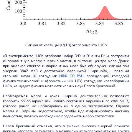
Сигнал от частицы ψ3(1D) эксперимента
LHCb
«В эксперименте LHCb отобрали набор D
D
и D
анти-
D
, и построили
+
-
0
0
инвариантную массу: энергию частиц в системе центра масс. Далее
при анализе спектра инвариантных масс был обнаружен сигнал при
энергии 3842 МэВ с достаточно маленькой шириной», – пояснил
старший научный сотрудник
ИЯФ СО РАН
, заведующий кафедрой
физико-технической информатики ФФ НГУ, сотрудник коллаборации
LHCb, кандидат физико-математических наук Павел Кроковный.
Наблюдаемая масса и узкая ширина действительно позволяют
говорить об обнаружении нового состояния чармония со спином 3,
которое ранее не наблюдалось ни в одном эксперименте. Однако
массы и ширины недостаточно, чтобы идентифицировать частицу
полностью, поэтому необходимо продолжать набор статистики.
Павел Кроковный отметил, что в физике высоких энергий принято
верифицировать результаты в независимых экспериментах на других