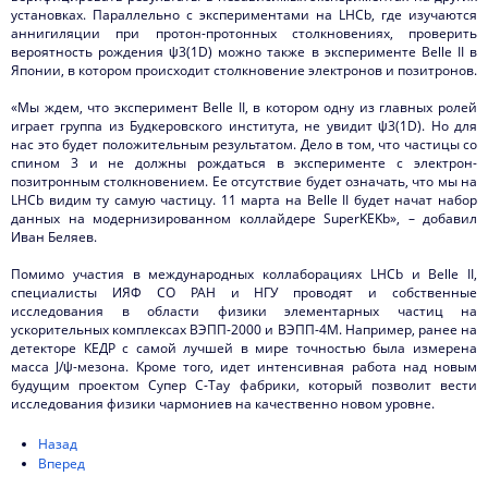
установках. Параллельно с экспериментами на LHCb, где изучаются
аннигиляции при протон-протонных столкновениях, проверить
вероятность рождения ψ3(1D) можно также в эксперименте Belle II в
Японии, в котором происходит столкновение электронов и позитронов.
«Мы ждем, что эксперимент Belle II, в котором одну из главных ролей
играет группа из Будкеровского института, не увидит ψ3(1D). Но для
нас это будет положительным результатом. Дело в том, что частицы со
спином 3 и не должны рождаться в эксперименте с электрон-
позитронным столкновением. Ее отсутствие будет означать, что мы на
LHCb видим ту самую частицу. 11 марта на Belle II будет начат набор
данных на модернизированном коллайдере SuperKEKb», – добавил
Иван Беляев.
Помимо участия в международных коллаборациях LHCb и Belle II,
специалисты ИЯФ СО РАН и НГУ проводят и собственные
исследования в области физики элементарных частиц на
ускорительных комплексах ВЭПП-2000 и ВЭПП-4М. Например, ранее на
детекторе КЕДР с самой лучшей в мире точностью была измерена
масса J/ψ-мезона. Кроме того, идет интенсивная работа над новым
будущим проектом Супер C-Тау фабрики, который позволит вести
исследования физики чармониев на качественно новом уровне.
Назад
Вперед