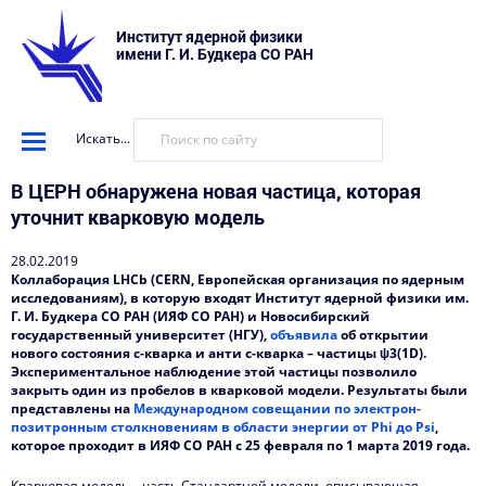
Институт ядерной физики
имени Г. И. Будкера СО РАН
Искать...
В ЦЕРН обнаружена новая частица, которая
уточнит кварковую модель
28.02.2019
Коллаборация LHCb (CERN, Европейская организация по ядерным
исследованиям), в которую входят Институт ядерной физики им.
Г. И. Будкера СО РАН (ИЯФ СО РАН) и Новосибирский
государственный университет (НГУ),
объявила
об открытии
нового состояния c-кварка и анти c-кварка – частицы ψ3(1D).
Экспериментальное наблюдение этой частицы позволило
закрыть один из пробелов в кварковой модели. Результаты были
представлены на
Международном совещании по электрон-
позитронным столкновениям в области энергии от Phi до Psi
,
которое проходит в ИЯФ СО РАН с 25 февраля по 1 марта 2019 года.
Кварковая модель – часть Стандартной модели, описывающая