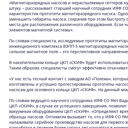
«Магниторазрядных насосов и нераспыляемых геттеров нуж
штуку, – рассказывает старший научный сотрудник ИЯФ С
характеристик прототипа магниторазрядного насоса. Одн
уменьшить габариты насоса, сохранив при этом быстроту о
места для расположения различного оборудования. Если н
элементов магнитной системы».
По словам специалиста, исследуемые прототипы магнитор
инжекционного комплекса ВЭПП-5 магниторазрядных насос
сильное магнитное поле – это перспективное направление
В накопительном кольце ЦКП «СКИФ» будет использоватьс
Таким образом, специалисты смогут эффективно откачивать 
«У нас есть тесный контакт с заводом АО «Полема», кото
изготовлены и успешно протестированы прототипы насосо
насосам для основного кольца ЦКП «СКИФ». На данный мом
По словам ведущего научного сотрудника ИЯФ СО РАН Вад
ЦКП «СКИФ», в случае ее успешного завершения, позволи
вакуумным оборудованием ЦКП «СКИФ». «Определяют врем
образцы насосов. Оптимизм вызывает то, что у ИЯФ СО РА
налаживали серийное производство насосов для первого в
разработки в течение более сорока лет находятся в номе