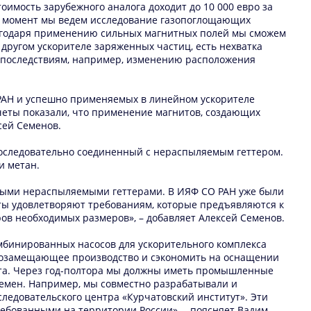
имость зарубежного аналога доходит до 10 000 евро за
ый момент мы ведем исследование газопоглощающих
лагодаря применению сильных магнитных полей мы сможем
 другом ускорителе заряженных частиц, есть нехватка
м последствиям, например, изменению расположения
РАН и успешно применяемых в линейном ускорителе
еты показали, что применение магнитов, создающих
сей Семенов.
последовательно соединенный с нераспыляемым геттером.
и метан.
енными нераспыляемыми геттерами. В ИЯФ СО РАН уже были
ты удовлетворяют требованиям, которые предъявляются к
ов необходимых размеров», – добавляет Алексей Семенов.
мбинированных насосов для ускорительного комплекса
ортозамещающее производство и сэкономить на оснащении
кта. Через год-полтора мы должны иметь промышленные
ремен. Например, мы совместно разрабатывали и
ледовательского центра «Курчатовский институт». Эти
ребованными на территории России», – поясняет Вадим