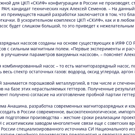
ной для ЦКП «СКИФ» конфигурации в России не производят, сто
О РАН, кандидат технических наук Алексей Семенов. – На данн
о из преимуществ нашей разработки заключается в том, что б
ткачки. В ускорительном комплексе ЦКП «СКИФ», как и в любом
асос будет слишком большой, то это приведет к нежелательны
азрядных насосов созданы на основе существующих в ИЯФ СО 
ов с сильным магнитным полем. «Первые эксперименты и расч
 в улучшении параметров вакуумных насосов», – поясняет Алек
я комбинированный насос – то есть магниторазрядный насос, 
весь спектр остаточных газов: водород, оксид углерода, аргон 
рый занимается порошковой металлургией, в том числе и спеч
в на базе этих нераспыляемых геттеров. Полученные результа
ент получено согласие на изготовление пробной партии геттер
има Анашина, разработка современных магниторазрядных и ко
т создать в России современное, высокотехнологическое, имп
я подготовки производства – жесткие сроки реализации прое
Н с искитимским заводом многолетние связи еще с советских в
 России специализированного источника СИ Национального исс
нклатуре серийного производства предприятия и являются вост