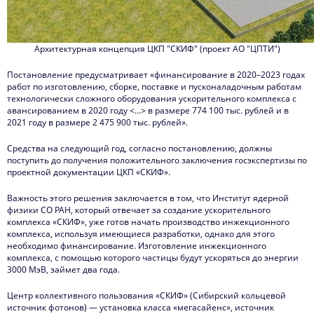
Архитектурная концепция ЦКП "СКИФ" (проект АО "ЦПТИ")
Постановление предусматривает «финансирование в 2020–2023 годах
работ по изготовлению, сборке, поставке и пусконаладочным работам
технологически сложного оборудования ускорительного комплекса с
авансированием в 2020 году <...> в размере 774 100 тыс. рублей и в
2021 году в размере 2 475 900 тыс. рублей».
Средства на следующий год, согласно постановлению, должны
поступить до получения положительного заключения госэкспертизы по
проектной документации ЦКП «СКИФ».
Важность этого решения заключается в том, что Институт ядерной
физики СО РАН, который отвечает за создание ускорительного
комплекса «СКИФ», уже готов начать производство инжекционного
комплекса, используя имеющиеся разработки, однако для этого
необходимо финансирование. Изготовление инжекционного
комплекса, с помощью которого частицы будут ускоряться до энергии
3000 МэВ, займет два года.
Центр коллективного пользования «СКИФ» (Сибирский кольцевой
источник фотонов) — установка класса «мегасайенс», источник