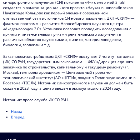
синхротронного излучения (СИ) поколения «4+» с энергией 3 ГэВ
создается в рамках национального проекта «Наука» в новосибирском
Наукограде Кольцово как первый элемент современной
отечественной сети источников СИ нового поколения. ЦКП «СКИФ» —
флагман программы развития Новосибирского научного центра
«Академгородок 2.0». Установка позволит проводить исследования с
яркими и интенсивными пучками рентгеновского излучения в
различных областях науки: химии, физики, материаловедении,
биологии, геологии и т. д.
Заказчиком-застройщиком ЦКП «СКИФ» выступает Институт катализа
(ИК) СО РАН, государственным заказчиком — ФКУ «Дирекция единого
заказчика по строительству, капитальному и текущему ремонту» (г.
Москва), генпроектировщиком — Центральный проектно-
технологический институт (АО «ЦПТИ», входит в Топливную компанию
Росатома «ТВЭЛ»). Источник синхротронного излучения должен быть
создан в 2023 году, а центр введен в эксплуатацию в 2024 году.
Источник: пресс-служба ИК СО РАН.
Назад
Вперед