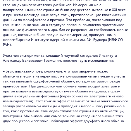
страницах университетских учебников. Измерения же с
поляризованными электронами были осуществлены только в XXI веке
и принесли неожиданные результаты, противоречащие классическим
данным по формфакторам протона. Эта проблема, поставившая под
сомнение наши знания о структуре протона, привлекла пристальное
внимание физиков всего мира. Для её разрешения требовались новые
данные, которые и были получены в измерении, проведенном в
новосибирском Институте ядерной физики им. Г.И. Будкера (ИЯФ СО
РАН).
Участник эксперимента, младший научный сотрудник Института
Александр Валерьевич Грамолин, поясняет суть исследования:
– Было высказано предположение, что противоречие можно
объяснить, если в измерениях с неполяризованными пучками учесть
так называемый «двухфотонный обмен», вкладом которого прежде
пренебрегали. При двухфотонном обмене налетающий электрон и
протон мишени взаимодействуют путем обмена не одним, а сразу
двумя виртуальными фотонами (переносчиками электромагнитного
взаимодействия). Этот тонкий эффект зависит от знака электрического
заряда рассеиваемой частицы и приводит к небольшому различию в
том, как с протонами взаимодействуют электроны и их античастицы,
позитроны. Мы выполнили самое точное на сегодня сравнение этих
двух процессов и впервые наблюдали эффект двухфотонного обмена.