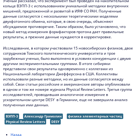
Ученый рассказал, что эксперимент был проведен на накопительном
кольце ВЭПП-3 с использованием уникальной методики внутренних
мишеней, предложенной и развитой в ИЯФ СО РАН. Полученные
данные согласуются с несколькими теоретическими моделями
двухфотонного обмена, которые, в свою очередь, объясняют
обсуждаемое противоречие. Таким образом, было установлено, что
новый метод измерения формфакторов протона дает правильные
результаты, а прежние данные нуждаются в корректировке.
Исследование, в котором участвовали 15 новосибирских физиков, двое
сотрудников Томского политехнического университета и трое
зарубежных ученых, было выполнено в условиях конкуренции с двумя
другими экспериментальными группами. В итоге сибиряки
представили свои результаты одновременно с коллегами из
Национальной лаборатории Джефферсона в США. Коллективы
использовали разные методики, но их данные согласуются между
собой. Свои статьи российские и американские авторы опубликовали
в одном и том же номере журнала Physical Review Letters. Третья группа
исследователей, проводившая аналогичное измерение в
ускорительном центре DESY в Германии, еще не завершила анализ
полученных ими данных.
ВЭПП-3
Александр Грамолин
физика элементарных частиц
Physical Review Letters
DESY
Назад