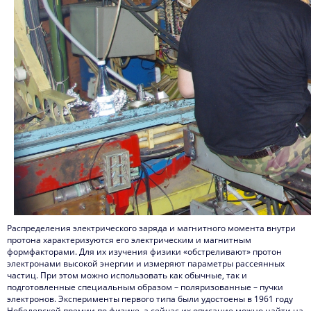
Распределения электрического заряда и магнитного момента внутри
протона характеризуются его электрическим и магнитным
формфакторами. Для их изучения физики «обстреливают» протон
электронами высокой энергии и измеряют параметры рассеянных
частиц. При этом можно использовать как обычные, так и
подготовленные специальным образом – поляризованные – пучки
электронов. Эксперименты первого типа были удостоены в 1961 году
Нобелевской премии по физике, а сейчас их описание можно найти на