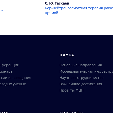
С. Ю. Таскаев
Бор-нейтронозахватная терапия рака
0-
прямой
Я
НАУКА
онференции
Основные направления
еминары
Исследовательская инфрастру
ссии и совещания
Научное сотрудничество
олодых ученых
Важнейшие достижения
Проекты ФЦП
ЕНТР
КОНТАКТЫ