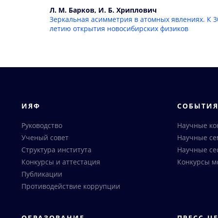
Л. М. Барков, И. Б. Хриплович
Зеркальная асимметрия в атомных явлениях. К 3
летию открытия новосибирских физиков
ИЯФ
СОБЫТИ
Руководство
Научные к
Ученый совет
Научные с
Структура института
Научные се
Конкурсы и аттестация
Конкурсы м
Публикации
Противодействие коррупции
ОБРАЗОВАНИЕ
ПРЕСС-Ц