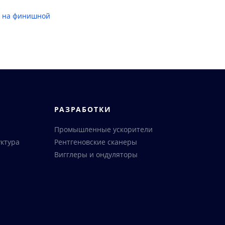
: на финишной
РАЗРАБОТКИ
Промышленные ускорители
ктура
Рентгеновские сканеры
Вигглеры и ондуляторы