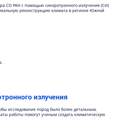
кера СО РАН с помощью синхротронного излучения (СИ)
никальную реконструкцию климата в регионе Южной
я.
отронного излучения
тобы исследование пород было более детальным,
таты работы помогут ученым создать климатическую