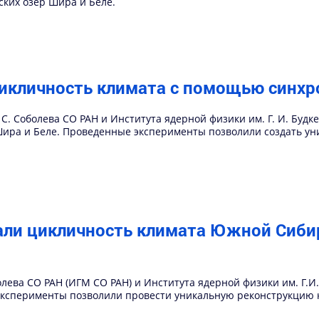
ких озер Шира и Беле.
икличность климата с помощью синхр
 С. Соболева СО РАН и Института ядерной физики им. Г. И. Буд
Шира и Беле. Проведенные эксперименты позволили создать у
али цикличность климата Южной Сиби
олева СО РАН (ИГМ СО РАН) и Института ядерной физики им. Г.
эксперименты позволили провести уникальную реконструкцию к