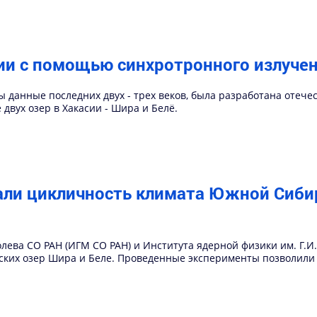
ии с помощью синхротронного излуче
ы данные последних двух - трех веков, была разработана отеч
двух озер в Хакасии - Шира и Белё.
али цикличность климата Южной Сиби
олева СО РАН (ИГМ СО РАН) и Института ядерной физики им. Г.
ских озер Шира и Беле. Проведенные эксперименты позволил