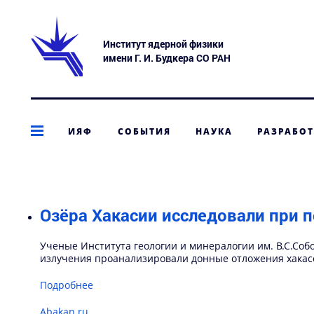
Институт ядерной физики
имени Г. И. Будкера СО РАН
ИЯФ
СОБЫТИЯ
НАУКА
РАЗРАБО
Озёра Хакасии исследовали при 
Ученые Института геологии и минералогии им. В.С.Соб
излучения проанализировали донные отложения хакасс
Подробнее
Abakan.ru