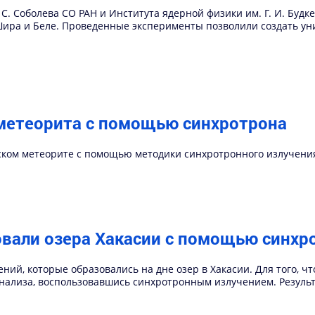
 С. Соболева СО РАН и Института ядерной физики им. Г. И. Буд
Шира и Беле. Проведенные эксперименты позволили создать у
 метеорита с помощью синхротрона
ском метеорите с помощью методики синхротронного излучени
вали озера Хакасии с помощью синхр
ий, которые образовались на дне озер в Хакасии. Для того, ч
нализа, воспользовавшись синхротронным излучением. Резуль