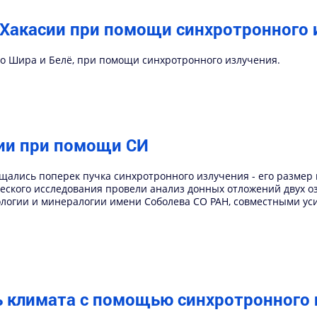
 Хакасии при помощи синхротронного 
но Шира и Белё, при помощи синхротронного излучения.
сии при помощи СИ
ались поперек пучка синхротронного излучения - его размер 
ского исследования провели анализ донных отложений двух оз
ологии и минералогии имени Соболева СО РАН, совместными ус
ь климата с помощью синхротронного 