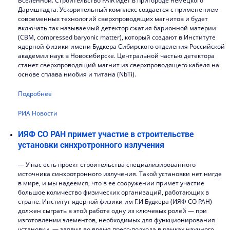
Вселенной. Строительство FAIR идет в пригороде немецкого
Дармштадта. Ускорительный комплекс создается с применением
современных технологий сверхпроводящих магнитов и будет
включать так называемый детектор сжатия барионной материи
(СВМ, сompressed baryonic matter), который создают в Институте
ядерной физики имени Будкера Сибирского отделения Российской
академии наук в Новосибирске. Центральной частью детектора
станет сверхпроводящий магнит из сверхпроводящего кабеля на
основе сплава ниобия и титана (NbTi).
Подробнее
РИА Новости
ИЯФ СО РАН примет участие в строительстве
установки синхротронного излучения
— У нас есть проект строительства специализированного
источника синхротронного излучения. Такой установки нет нигде
в мире, и мы надеемся, что в ее сооружении примет участие
большое количество физических организаций, работающих в
стране. Институт ядерной физики им Г.И Будкера (ИЯФ СО РАН)
должен сыграть в этой работе одну из ключевых ролей — при
изготовлении элементов, необходимых для функционирования
установки, — заявил во время пресс-подхода в рамках научного