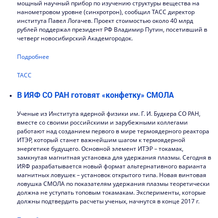
мощный научный прибор по изучению структуры вещества на
нанометровом уровне (синхротрон), сообщил ТАСС директор
института Павел Логачев. Проект стоимостью около 40 млрд
рублей поддержал президент РФ Владимир Путин, посетивший в
четверг новосибирский Академгородок.
Подробнее
ТАСС
В ИЯФ СО РАН готовят «конфетку» СМОЛА
Ученые из Института ядерной физики им. Г. И. Будкера СО РАН,
вместе со своими российскими и зарубежными коллегами
работают над созданием первого в мире термоядерного реактора
ИТЭР, который станет важнейшим шагом к термоядерной
энергетике будущего. Основной элемент ИТЭР – токамак,
замкнутая магнитная установка для удержания плазмы. Сегодня в
ИЯФ разрабатывается новый формат альтернативного варианта
магнитных ловушек – установок открытого типа. Новая винтовая
ловушка СМОЛА по показателям удержания плазмы теоретически
должна не уступать топовым токамакам. Эксперименты, которые
должны подтвердить расчеты ученых, начнутся в конце 2017 г.