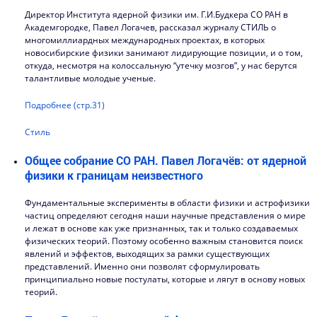
Директор Института ядерной физики им. Г.И.Будкера СО РАН в
Академгородке, Павел Логачев, рассказал журналу СТИЛЬ о
многомиллиардных международных проектах, в которых
новосибирские физики занимают лидирующие позиции, и о том,
откуда, несмотря на колоссальную “утечку мозгов”, у нас берутся
талантливые молодые ученые.
Подробнее (стр.31)
Стиль
Общее собрание СО РАН. Павел Логачёв: от ядерной
физики к границам неизвестного
Фундаментальные эксперименты в области физики и астрофизики
частиц определяют сегодня наши научные представления о мире
и лежат в основе как уже признанных, так и только создаваемых
физических теорий. Поэтому особенно важным становится поиск
явлений и эффектов, выходящих за рамки существующих
представлений. Именно они позволят сформулировать
принципиально новые постулаты, которые и лягут в основу новых
теорий.