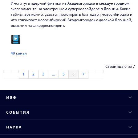
Института ядерной физики из Академгородка в международном
эксперименте на электронном суперколлайдере в Японии. Какие
тайны, возможно, удастся приоткрыть благодаря новосибирцам и
что связывает новосибирский Академгородок с далекой Японией,
выяснил наш корреспондент.
49 канал
Страница 6 из 7
1
2
3
...
5
6
7
ИЯФ
Руководство
СОБЫТИЯ
Ученый совет
Научные конференции
НАУКА
Структура института
Научные семинары
Основные направления