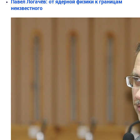
Павел Логачёв: от ядерной физики к границам
неизвестного