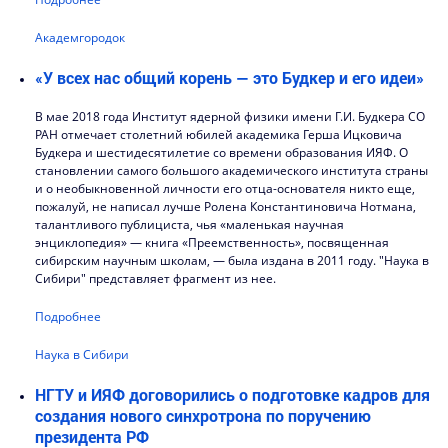
Академгородок
«У всех нас общий корень — это Будкер и его идеи»
В мае 2018 года Институт ядерной физики имени Г.И. Будкера СО
РАН отмечает столетний юбилей академика Герша Ицковича
Будкера и шестидесятилетие со времени образования ИЯФ. О
становлении самого большого академического института страны
и о необыкновенной личности его отца-основателя никто еще,
пожалуй, не написал лучше Ролена Константиновича Нотмана,
талантливого публициста, чья «маленькая научная
энциклопедия» — книга «Преемственность», посвященная
сибирским научным школам, — была издана в 2011 году. "Наука в
Сибири" представляет фрагмент из нее.
Подробнее
Наука в Сибири
НГТУ и ИЯФ договорились о подготовке кадров для
создания нового синхротрона по поручению
президента РФ