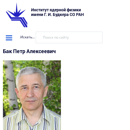
Институт ядерной физики
имени Г. И. Будкера СО РАН
Искать...
Бак Петр Алексеевич